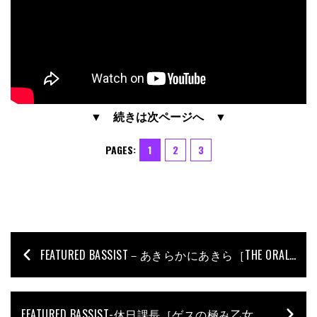
▼ 続きは次ページへ ▼
PAGES:
1
2
3
FEATURED BASSIST－あきらかにあきら［THE ORAL CIGARETTES］後篇
FEATURED BASSIST-休日課長［ゲスの極み乙女。］