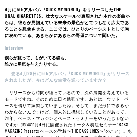
4月に5thアルバム『SUCK MY WORLD』をリリースしたTHE
ORAL CIGARETTES。壮大なスケールで表現された本作の楽曲か
らは、彼らが見据えている未来の景色がとてつもなく広大であ
ることを想像させる。ここでは、ひとりのベーシストとして胸
に秘めている、あきらかにあきらの野望について聞いた。
Interview
僕らが抗って、もがいてる姿も、
誰かに勇気を与えたりする。
──去る4月29日に5thアルバム『SUCK MY WORLD』がリリース
されましたが、今はどんな生活を送っていますか？
リリースから時間が経っているので、次の展開を考えている
モードですね。そのために日々勉強です。あとは、ウッド・ベ
ースを借りて練習していましたね。そして、まだ形にできるか
わからないんですけど、個人的に構想していることがあって。
昨年、ベース・マガジンとベース・セミナーをやったじゃない
ですか（昨年11月4日に開催されたトーク＆奏法セミナー“BASS
MAGAZINE Presents ベースの学校〜THE BASS LINES〜”のこと）。あ