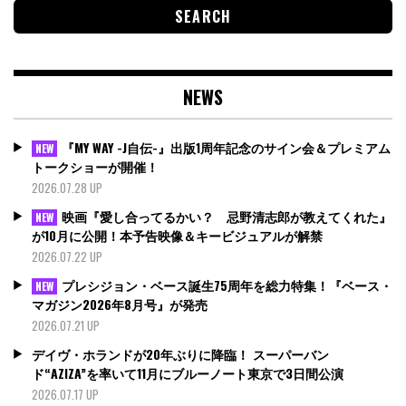
NEWS
『MY WAY -J自伝-』出版1周年記念のサイン会＆プレミアム
NEW
トークショーが開催！
2026.07.28 UP
映画『愛し合ってるかい？ 忌野清志郎が教えてくれた』
NEW
が10月に公開！本予告映像＆キービジュアルが解禁
2026.07.22 UP
プレシジョン・ベース誕生75周年を総力特集！『ベース・
NEW
マガジン2026年8月号』が発売
2026.07.21 UP
デイヴ・ホランドが20年ぶりに降臨！ スーパーバン
ド“AZIZA”を率いて11月にブルーノート東京で3日間公演
2026.07.17 UP