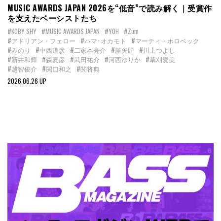
MUSIC AWARDS JAPAN 2026を“低音”で読み解く｜受賞作
を支えたベーシストたち
#KOBY SHY
#MUSIC AWARDS JAPAN
#YOH
#Zum
#アドリアン・フェロー
#ハマ･オカモト
#マーティ・ホロベック
#みのり
#中西道彦
#二家本亮介
#勝矢匠
#川上つよし
#新井和輝
#森夏彦
#武田祐介
#河西ゆりか
#草刈愛美
#越智俊介
#関口和之
#関将典
2026.06.26 UP