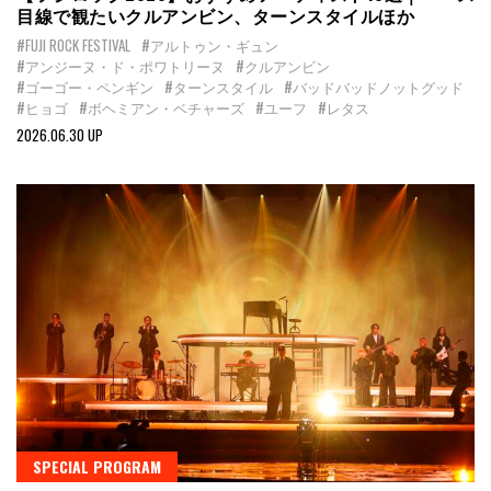
目線で観たいクルアンビン、ターンスタイルほか
#FUJI ROCK FESTIVAL
#アルトゥン・ギュン
#アンジーヌ・ド・ポワトリーヌ
#クルアンビン
#ゴーゴー・ペンギン
#ターンスタイル
#バッドバッドノットグッド
#ヒョゴ
#ボヘミアン・ベチャーズ
#ユーフ
#レタス
2026.06.30 UP
SPECIAL PROGRAM