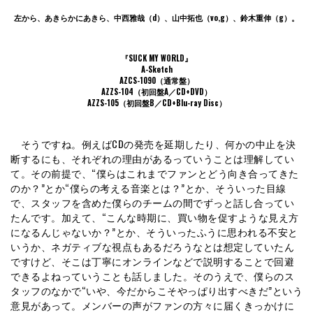
左から、あきらかにあきら、中西雅哉（d）、山中拓也（vo,g）、鈴木重伸（g）。
『SUCK MY WORLD』
A-Sketch
AZCS-1090（通常盤）
AZZS-104（初回盤A／CD+DVD）
AZZS-105（初回盤B／CD+Blu-ray Disc）
そうですね。例えばCDの発売を延期したり、何かの中止を決
断するにも、それぞれの理由があるっていうことは理解してい
て。その前提で、“僕らはこれまでファンとどう向き合ってきた
のか？”とか“僕らの考える音楽とは？”とか、そういった目線
で、スタッフを含めた僕らのチームの間でずっと話し合ってい
たんです。加えて、“こんな時期に、買い物を促すような見え方
になるんじゃないか？”とか、そういったふうに思われる不安と
いうか、ネガティブな視点もあるだろうなとは想定していたん
ですけど、そこは丁寧にオンラインなどで説明することで回避
できるよねっていうことも話しました。そのうえで、僕らのス
タッフのなかで“いや、今だからこそやっぱり出すべきだ”という
意見があって。メンバーの声がファンの方々に届くきっかけに