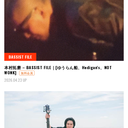
BASSIST FILE
本村拓磨 – BASSIST FILE｜[ゆうらん船、Hedigan's、NOT
WONK]
無料会員
2026.04.23 UP