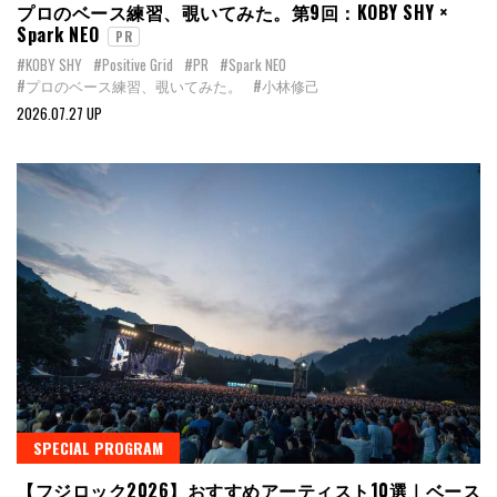
プロのベース練習、覗いてみた。第9回：KOBY SHY ×
Spark NEO
PR
#KOBY SHY
#Positive Grid
#PR
#Spark NEO
#プロのベース練習、覗いてみた。
#小林修己
2026.07.27 UP
SPECIAL PROGRAM
【フジロック2026】おすすめアーティスト10選｜ベース