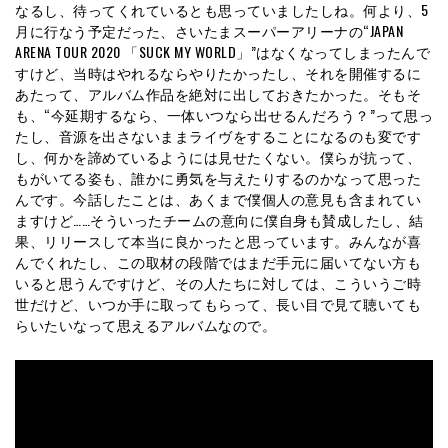
なるし、待ってくれているとも思っていましたしね。何より、5
月に行なう予定だった、さいたまスーパーアリーナの“JAPAN
ARENA TOUR 2020 「SUCK MY WORLD」”はなくなってしまったんで
すけど、当時はやれるならやりたかったし、それを開催するに
あたって、アルバム作品を絶対に出しておきたかった。そもそ
も、“今延期するなら、一体いつなら出せるんだろう？”って思っ
たし、音源を出さないままライヴをすることになるのも変です
し、何かを諦めているようには見せたくない。僕らが抗って、
もがいてる姿も、誰かに勇気を与えたりするのかなって思った
んです。今話したことは、あくまで僕個人の意見も含まれてい
ますけど……そういったチームの意向に僕自身も賛成したし、結
果、リリースして本当に良かったと思っています。みんなが喜
んでくれたし、この取材の段階ではまだ手元に届いてない方も
いると思うんですけど、その人たちに対しては、こういうご時
世だけど、いつか手に取ってもらって、長い目で見て聴いても
らいたいなって思えるアルバムなので。