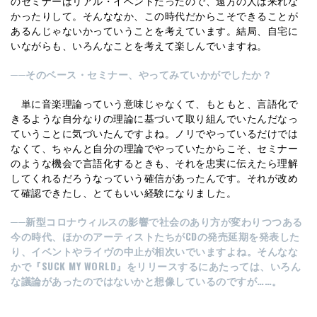
のセミナーはリアル・イベントだったので、遠方の人は来れな
かったりして。そんななか、この時代だからこそできることが
あるんじゃないかっていうことを考えています。結局、自宅に
いながらも、いろんなことを考えて楽しんでいますね。
──そのベース・セミナー、やってみていかがでしたか？
単に音楽理論っていう意味じゃなくて、もともと、言語化で
きるような自分なりの理論に基づいて取り組んでいたんだなっ
ていうことに気づいたんですよね。ノリでやっているだけでは
なくて、ちゃんと自分の理論でやっていたからこそ、セミナー
のような機会で言語化するときも、それを忠実に伝えたら理解
してくれるだろうなっていう確信があったんです。それが改め
て確認できたし、とてもいい経験になりました。
──新型コロナウィルスの影響で社会のあり方が変わりつつある
今の時代、ほかのアーティストたちがCDの発売延期を発表した
り、イベントやライヴの中止が相次いでいますよね。そんなな
かで『SUCK MY WORLD』をリリースするにあたっては、いろん
な議論があったのではないかと想像しているのですが……。