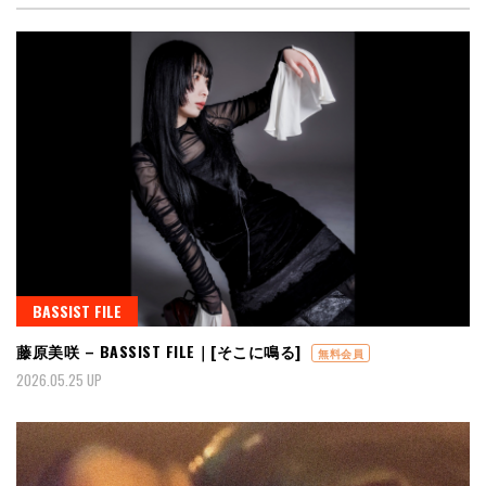
BASSIST FILE
藤原美咲 – BASSIST FILE｜[そこに鳴る]
無料会員
2026.05.25 UP