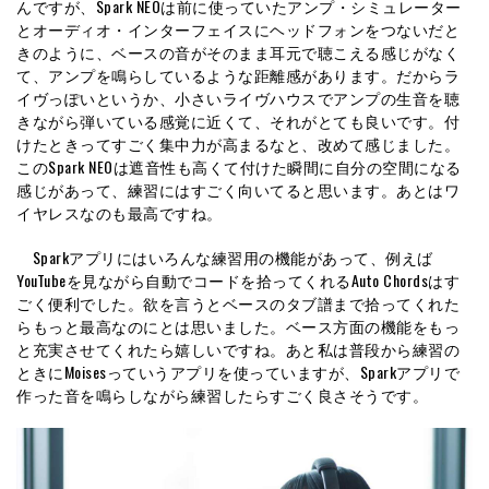
んですが、Spark NEOは前に使っていたアンプ・シミュレーター
とオーディオ・インターフェイスにヘッドフォンをつないだと
きのように、ベースの音がそのまま耳元で聴こえる感じがなく
て、アンプを鳴らしているような距離感があります。だからラ
イヴっぽいというか、小さいライヴハウスでアンプの生音を聴
きながら弾いている感覚に近くて、それがとても良いです。付
けたときってすごく集中力が高まるなと、改めて感じました。
このSpark NEOは遮音性も高くて付けた瞬間に自分の空間になる
感じがあって、練習にはすごく向いてると思います。あとはワ
イヤレスなのも最高ですね。
Sparkアプリにはいろんな練習用の機能があって、例えば
YouTubeを見ながら自動でコードを拾ってくれるAuto Chordsはす
ごく便利でした。欲を言うとベースのタブ譜まで拾ってくれた
らもっと最高なのにとは思いました。ベース方面の機能をもっ
と充実させてくれたら嬉しいですね。あと私は普段から練習の
ときにMoisesっていうアプリを使っていますが、Sparkアプリで
作った音を鳴らしながら練習したらすごく良さそうです。