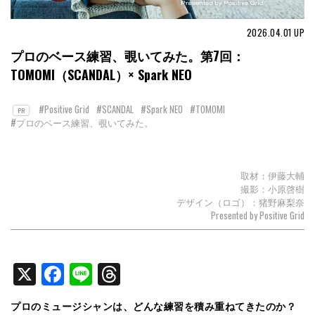
2026.04.01
UP
プロのベース練習、覗いてみた。第7回：
TOMOMI（SCANDAL）× Spark NEO
#Positive Grid
#SCANDAL
#Spark NEO
#TOMOMI
PR
#プロのベース練習、覗いてみた。
取材：伊藤大輔
撮影：小原啓樹
デザイン（ロゴ）：猪野麻梨奈
Presented by Positive Grid
X
Facebook
Line
Threads
プロのミュージシャンは、どんな練習を積み重ねてきたのか？