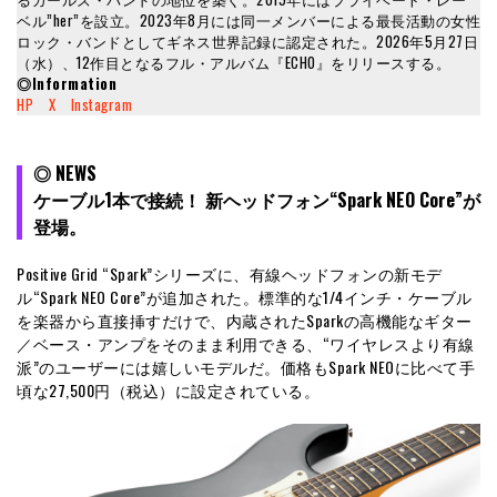
ベル”her”を設立。2023年8月には同一メンバーによる最長活動の女性
ロック・バンドとしてギネス世界記録に認定された。2026年5月27日
（水）、12作目となるフル・アルバム『ECHO』をリリースする。
◎Information
HP
X
Instagram
◎ NEWS
ケーブル1本で接続！ 新ヘッドフォン“Spark NEO Core”が
登場。
Positive Grid “Spark”シリーズに、有線ヘッドフォンの新モデ
ル“Spark NEO Core”が追加された。標準的な1/4インチ・ケーブル
を楽器から直接挿すだけで、内蔵されたSparkの高機能なギター
／ベース・アンプをそのまま利用できる、“ワイヤレスより有線
派”のユーザーには嬉しいモデルだ。価格もSpark NEOに比べて手
頃な27,500円（税込）に設定されている。