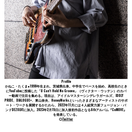
Profile
かねこ・たくま●1998年生まれ、茨城県出身。中学生でベースを始め、高校生のとき
にYouTubeに投稿した「U Can’t Hold No Groove」（ヴィクター・ウッテン）のカバ
ー動画で注目を集める。現在は、アイドルマスターシンデレラガールズ、IDOLY
PRIDE、DIALOGUE+、東山奈央、HoneyWorksといったさまざまなアーティストのサポ
ート・ワークを展開するかたわら、2022年11月には４人組実力派フュージョン・バ
ンドDEZOLVEに加入。2023年2月15日に加入後初作品となる6thアルバム『CoMOVE』
を発表している。
◎
Twitter