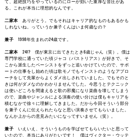
て、超絶技巧をやっているのにローが効いた重厚な音圧があ
る。これが本当に理想的なんです。
二家本
ありがとう。でもそれはキャリア的なものもあるかも
しれないね。っていうか兼子くんはいま何歳なの？
兼子
1998年生まれの24歳です。
二家本
24!? 僕が東京に出てきたとき6歳じゃん（笑）。僕は
専門学校に通っていた頃ジャコ（パストリアス）が好きで、そ
こから派生したベーシストをずっと追いかけていたので、サポ
ートの仕事をし始めた頃は歌モノでもインストのようなアプロ
ーチをして先輩からよくダメ出しされていました。でもそのと
きは何がダメなのかわかりませんでした。今思うとテクニック
は使いどころを間違えると歌の邪魔になり楽曲を壊してしまう
ので、楽曲やジャンルによる演奏の使い分けは僕もキャリアを
積むなかで徐々に理解してきました。だから今回そういう部分
を兼子くんに伝えられたらなと思い演奏させてもらいました。
なんか上からの意見みたいになってすいません（笑）。
兼子
いえいえ、そういうものを学ばせてもらいたいと思って
いたので、本当にありがたいです！ 僕はヴィクター・ウッテ