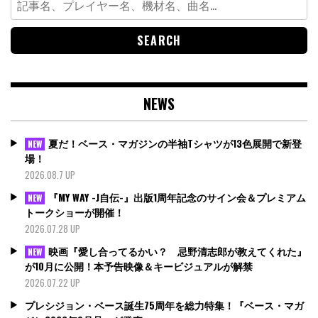
for:
NEWS
夏だ！ベース・マガジンの半袖Tシャツが13色展開で新登
NEW
場！
2026.08.7 UP
『MY WAY -J自伝-』出版1周年記念のサイン会＆プレミアム
NEW
トークショーが開催！
2026.07.28 UP
映画『愛し合ってるかい？ 忌野清志郎が教えてくれた』
NEW
が10月に公開！本予告映像＆キービジュアルが解禁
2026.07.22 UP
プレシジョン・ベース誕生75周年を総力特集！『ベース・マガ