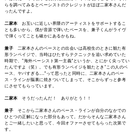
らを調べてみるとベーシストのクレジットがほぼ二家本さんだ
ったんですよ。
二家本
お互いに近しい界隈のアーティストをサポートするこ
とも多いから、僕が音源で弾いたベースを、兼子くんがライヴ
で弾くってことも確かにあるかもね。
兼子
二家本さんのベースとの出会いは高校生のときに観た有
形ランペイジで、当時はひたすらテクニックを追い求めていた
時期で、“海外ベーシスト第一主義”というか、とにかく尖ってい
たんですよ（笑）。でも有形ランペイジを観たとき“この人のベ
ース、ヤバすぎる……”って思ったと同時に、二家本さんのベー
ス・ラインが脳裏に焼きついてしまって。そこからずっと参考
にさせてもらっています。
二家本
そうだったんだ！ ありがとう！！
兼子
そこから二家本さんのベース・ラインが自分のなかでの
ひとつの正解になった部分もあって。だからそんな二家本さん
とご一緒したいと思って、今回オファーさせてもらった次第で
す。