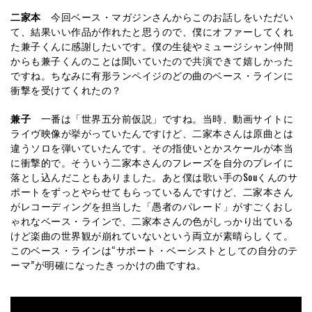
二家本
今回ベース・マガジンさんからこのお話しをいただい
て、結果いい作品が作れたと思うので、僕にオファーしてくれ
た兼子くんに感謝したいです。僕の生徒やミュージシャン仲間
からも兼子くんのことは聞いていたので共演できて嬉しかった
ですね。ちなみに有形ランペイジのどの曲のベース・ラインに
衝撃を受けてくれたの？
兼子
一番は「世界五分前仮説」ですね。当時、動画サイトに
ライヴ映像が挙がっていたんですけど、二家本さんは原曲とは
違うソロを弾いていたんです。その指使いとかスケールが本当
に衝撃的で。そういう二家本さんのフレーズを自分のプレイに
落とし込んだこともありました。あと僕は歌い手のSouくんのサ
ポートをずっとやらせてもらっているんですけど、二家本さん
がレコーディングを担当した「愚者のパレード」がすごくおし
ゃれなベース・ラインで、二家本さんの色がしっかり出ている
けど楽曲の世界観が崩れていないという両立が素晴らしくて。
このベース・ラインは“サポート・ベーシストとしての自分のテ
ーマ”が明確になったきっかけの曲ですね。