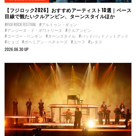
【フジロック2026】おすすめアーティスト10選｜ベース
目線で観たいクルアンビン、ターンスタイルほか
#FUJI ROCK FESTIVAL
#アルトゥン・ギュン
#アンジーヌ・ド・ポワトリーヌ
#クルアンビン
#ゴーゴー・ペンギン
#ターンスタイル
#バッドバッドノットグッド
#ヒョゴ
#ボヘミアン・ベチャーズ
#ユーフ
#レタス
2026.06.30 UP