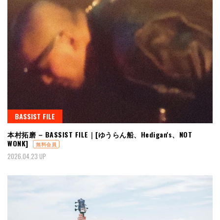
BASSIST FILE
本村拓磨 – BASSIST FILE｜[ゆうらん船、Hedigan's、NOT
WONK]
無料会員
2026.04.23 UP