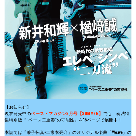
【お知らせ】
現在発売中の
ベース・マガジン8月号【SUMMER】
でも、奏法特
集特別版『“ベース二重奏”の可能性』を15ページで展開中！
本誌では『兼子拓真×二家本亮介』のオリジナル楽曲「Weave」の