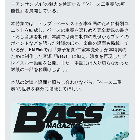
＝アンサンブル”の魅力を検証する『“ベース二重奏”の可
能性』を展開している。
本特集では、トップ・ベーシストが本企画のために特別ユ
ニットを結成し、ベースの重奏を楽しめる完全新規の書き
下ろし音源を制作。本誌では楽曲制作の裏側からプレイの
ポイントなどを語った対談のほか、楽曲の譜面も掲載して
いるが、BM Webでは『兼子拓真×二家本亮介』が本特集の
ために制作した音源「Weave」に加え、演奏を再現したプ
レイスルー動画を公開。また、本誌には入り切らなかった
対談の一部をお届けしよう。
本誌の対談／譜面と照らし合わせながら、“ベース二重
奏”の世界を存分に堪能してほしい。