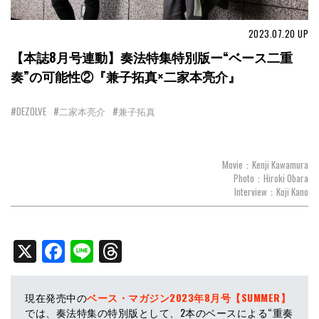
2023.07.20
UP
【本誌8月号連動】奏法特集特別版ー“ベース二重
奏”の可能性②『兼子拓真×二家本亮介』
#DEZOLVE
#二家本亮介
#兼子拓真
Movie：Kenji Kawamura
Photo：Hiroki Obara
Interview：Koji Kano
X
Facebook
Line
Threads
現在発売中の
ベース・マガジン2023年8月号【SUMMER】
では、奏法特集の特別版として、2本のベースによる“重奏