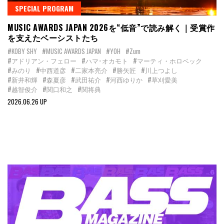
SPECIAL PROGRAM
MUSIC AWARDS JAPAN 2026を“低音”で読み解く｜受賞作
を支えたベーシストたち
#KOBY SHY
#MUSIC AWARDS JAPAN
#YOH
#Zum
#アドリアン・フェロー
#ハマ･オカモト
#マーティ・ホロベック
#みのり
#中西道彦
#二家本亮介
#勝矢匠
#川上つよし
#新井和輝
#森夏彦
#武田祐介
#河西ゆりか
#草刈愛美
#越智俊介
#関口和之
#関将典
2026.06.26 UP