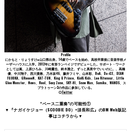
Profile
にかもと・りょうすけ●山口県出身。14歳でベースを始め、高校卒業後に音楽学校メ
ーザーハウスに入学。2012年に有形ランペイジでデビューした。サポート・ワーク
としては嵐、上原ひろみ、川崎鷹也、鈴木雅之、ずっと真夜中でいいのに。、高橋
優、中川翔子、西川貴教、乃木坂46、藤井フミヤ、山本彩、BoA、Da-iCE、DEAN
FUJIOKA、GReeeeN、KAT-TUN、King & Prince、KinKi Kids、Lee Ritenour、Little
Glee Monster、News、Reol、Sexy Zone、SKY-HI、Snow Man、Sumika、WANDS、ス
プラトゥーン3の作品に参加している。
◎
Twitter
“ベース二重奏”の可能性①
▼『ナガイケジョー（SCOOBIE DO）×須長和広』のBM Web版記
事はコチラから▼