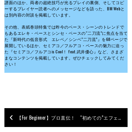
譜面のほか、両者の超絶技巧が光るプレイの裏側、そしてコピ
ーするプレイヤー読者へのメッセージなどを語った、BM Webと
は別内容の対談を掲載しています。
その他、表紙巻頭特集では昨今のベース・シーンのトレンドで
もあるエレキ・ベースとシンセ・ベースの“二刀流”に焦点を当て
た『新時代の低音形式 エレベ／シンベ”二刀流”』を68ページで
展開しているほか、セミアコ／フルアコ・ベースの魅力に迫っ
た『セミアコ／フルアコis Cool！ feat.武井優心』など、さまざ
まなコンテンツを掲載しています。ぜひチェックしてみてくだ
さい！
【For Beginner】プロ直伝！ “初めての”エフェクター選び