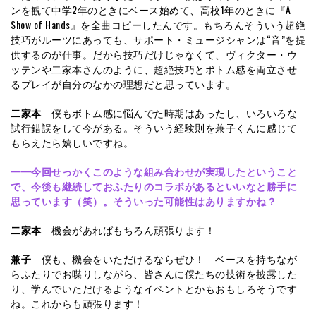
ンを観て中学2年のときにベース始めて、高校1年のときに『A
Show of Hands』を全曲コピーしたんです。もちろんそういう超絶
技巧がルーツにあっても、サポート・ミュージシャンは“音”を提
供するのが仕事。だから技巧だけじゃなくて、ヴィクター・ウ
ッテンや二家本さんのように、超絶技巧とボトム感を両立させ
るプレイが自分のなかの理想だと思っています。
二家本
僕もボトム感に悩んでた時期はあったし、いろいろな
試行錯誤をして今がある。そういう経験則を兼子くんに感じて
もらえたら嬉しいですね。
━━今回せっかくこのような組み合わせが実現したということ
で、今後も継続しておふたりのコラボがあるといいなと勝手に
思っています（笑）。そういった可能性はありますかね？
二家本
機会があればもちろん頑張ります！
兼子
僕も、機会をいただけるならぜひ！ ベースを持ちなが
らふたりでお喋りしながら、皆さんに僕たちの技術を披露した
り、学んでいただけるようなイベントとかもおもしろそうです
ね。これからも頑張ります！