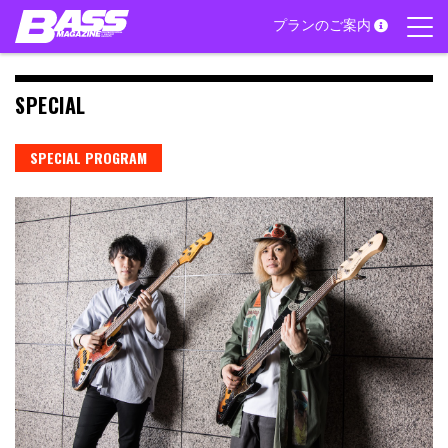
Skip
プランのご案内
to
content
SPECIAL
SPECIAL PROGRAM