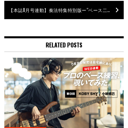
【本誌8月号連動】奏法特集特別版ー“ベース二重奏”の可能性①『ナガイケジョー×須長和広』
RELATED POSTS