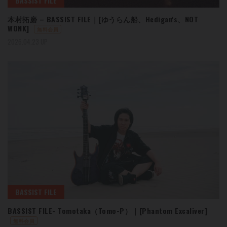
BASSIST FILE
本村拓磨 – BASSIST FILE｜[ゆうらん船、Hedigan's、NOT
WONK]
無料会員
2026.04.23 UP
BASSIST FILE
BASSIST FILE- Tomotaka（Tomo-P）｜[Phantom Excaliver]
無料会員