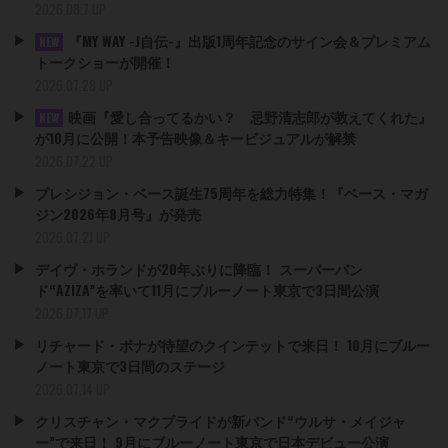
2026.08.7 UP
『MY WAY -J自伝-』出版1周年記念のサイン会＆プレミアム
NEW
トークショーが開催！
2026.07.28 UP
映画『愛し合ってるかい？ 忌野清志郎が教えてくれた』
NEW
が10月に公開！本予告映像＆キービジュアルが解禁
2026.07.22 UP
プレシジョン・ベース誕生75周年を総力特集！『ベース・マガ
ジン2026年8月号』が発売
2026.07.21 UP
デイヴ・ホランドが20年ぶりに降臨！ スーパーバン
ド“AZIZA”を率いて11月にブルーノート東京で3日間公演
2026.07.17 UP
リチャード・ボナが待望のクインテットで来日！ 10月にブルー
ノート東京で3日間のステージ
2026.07.14 UP
クリスチャン・マクブライドが新バンド“ウルサ・メイジャ
ー”で来日！ 9月にブルーノート東京で日本デビュー公演