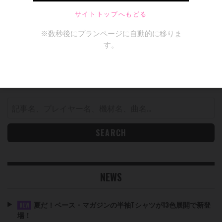
SEARCH
Search
for:
NEWS
夏だ！ベース・マガジンの半袖Tシャツが13色展開で新登
NEW
場！