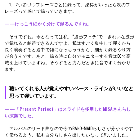
1、2小節づつフレーズごとに録って、納得がいったら次のフ
レーズって感じで録っていきます。
——けっこう細かく分けて録るんですね。
そうですね。今となっては私、“波形フェチ”で、きれいな波形
で録れると納得できるんですよ。私はすごく集中して弾くから
長く演奏すると途中で雑になっちゃうから、細かく録るやり方
が合うんです。あと、録る時に自分でモニターする音はEQで高
域を上げていますね。そうすると力んだときに音ですぐ分かり
ます。
聴いてくれる人が覚えやすいベース・ラインがいいなと
思って弾いています。
——「Present Perfect」はスライドを多用したMISAさんらし
い演奏でした。
アルバムのリード曲なので今のBAND-MAIDらしさが分かりやす
く伝わるよう、私も自分らしさを出したいなって思いました。