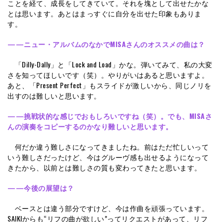
ことを経て、成長をしてきていて。それを塊として出せたかな
とは思います。あとはまっすぐに自分を出せた印象もありま
す。
——ニュー・アルバムのなかでMISAさんのオススメの曲は？
「Dilly-Dally」と「Lock and Load」かな。弾いてみて、私の大変
さを知ってほしいです（笑）。やりがいはあると思いますよ。
あと、「Present Perfect」もスライドが激しいから、同じノリを
出すのは難しいと思います。
——挑戦状的な感じでおもしろいですね（笑）。でも、MISAさ
んの演奏をコピーするのかなり難しいと思います。
何だか違う難しさになってきましたね。前はただ忙しいって
いう難しさだったけど、今はグルーヴ感も出せるようになって
きたから、以前とは難しさの質も変わってきたと思います。
——今後の展望は？
ベースとは違う部分ですけど、今は作曲を頑張っています。
SAIKIからも“リフの曲が欲しい”ってリクエストがあって、リフ