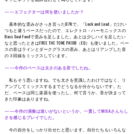
——エフェクターは何を使いましたか？
基本的な歪みがさっき言ったB7Kで、「Lock and Load」だけい
つもと違うベースだったので、エレクトロ・ハーモニックスの
Bass Soul Foodで歪みを足しました。あとは少しハイを足したい
なと思ったときはFREE THE TONE PA10B（EQ）も使いました。ベー
スの音はラインとダークグラスの歪み、あとはリアンプした音
の３回線をミックスしています。
——今作のベースは太さのある音でしたね。
私もそう思いますね。でも太さを意識したわけではなく、リ
アンプしてミックスするまでどうなるか分からないです。た
だ、ベースは同じ楽器を使ったし、何て言うか、音が決まって
きた印象はありますね。
——今作の演奏は迷いがないというか、一貫してMISAさんらし
さを感じるプレイでした。
今の自分をしっかり出せたと思います。自分たちもいろんな