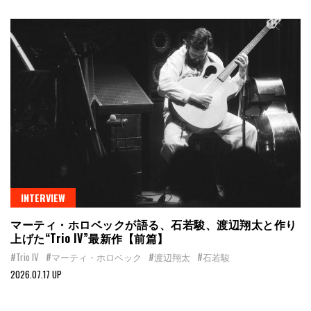
INTERVIEW
マーティ・ホロベックが語る、石若駿、渡辺翔太と作り
上げた“Trio IV”最新作【前篇】
#Trio IV
#マーティ・ホロベック
#渡辺翔太
#石若駿
2026.07.17 UP