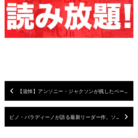
【追悼】️アンソニー・ジャクソンが残したベース名演10曲【前篇】
ピノ・パラディーノが語る最新リーダー作。ソロを弾かないインスト・アルバム、その真意とは？【後篇】