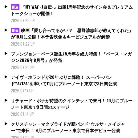
『MY WAY -J自伝-』出版1周年記念のサイン会＆プレミアム
NEW
トークショーが開催！
2026.07.28 UP
映画『愛し合ってるかい？ 忌野清志郎が教えてくれた』
NEW
が10月に公開！本予告映像＆キービジュアルが解禁
2026.07.22 UP
プレシジョン・ベース誕生75周年を総力特集！『ベース・マガ
ジン2026年8月号』が発売
2026.07.21 UP
デイヴ・ホランドが20年ぶりに降臨！ スーパーバン
ド“AZIZA”を率いて11月にブルーノート東京で3日間公演
2026.07.17 UP
リチャード・ボナが待望のクインテットで来日！ 10月にブルー
ノート東京で3日間のステージ
2026.07.14 UP
クリスチャン・マクブライドが新バンド“ウルサ・メイジャ
ー”で来日！ 9月にブルーノート東京で日本デビュー公演
2026.07.10 UP