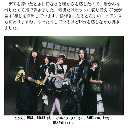
デモを聴いたときに切なさと暖かさを感じたので、暖かみを
出したくて指で弾きました。最後だけピックに切り替えて“光が
差す”感じを演出しています。指弾きになると左手のニュアンス
も変わりますね。ゆったりしているけど16分を感じながら弾き
ました。
左から、MISA、AKANE（d）、小鳩ミク（vo、g）、SAIKI（vo、key）、
KANAMI（g）。