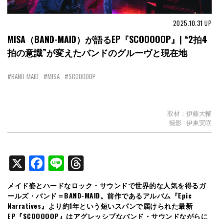
2025.10.31
UP
MISA（BAND-MAID）が語るEP『SCOOOOOP』| “2拍4
拍の意識”が変えたバンドのグルーヴと現在地
#BAND-MAID
#MISA
#SCOOOOOP
取材：伊藤大輔
撮影 : 伊東実咲
X
Facebook
Line
Threads
メイド姿とハードなロック・サウンドで世界的な人気を得るガ
ールズ・バンド＝BAND-MAID。前作であるアルバム『Epic
Narratives』より約1年という短いスパンで届けられた最新
EP『SCOOOOOP』はアグレッシブなバンド・サウンドながらに