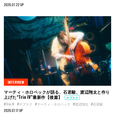
2026.07.22 UP
INTERVIEW
マーティ・ホロベックが語る、石若駿、渡辺翔太と作り
上げた“Trio IV”最新作【後篇】
サブスク
#Trio IV
#サブスク
#マーティ・ホロベック
#渡辺翔太
#石若駿
2026.07.17 UP