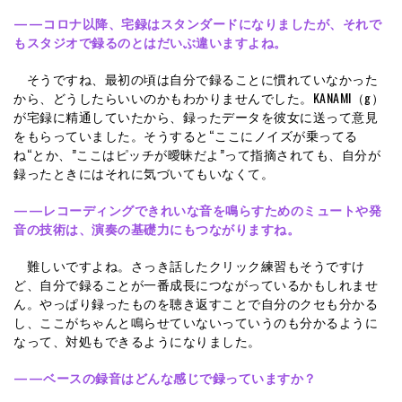
——コロナ以降、宅録はスタンダードになりましたが、それで
もスタジオで録るのとはだいぶ違いますよね。
そうですね、最初の頃は自分で録ることに慣れていなかった
から、どうしたらいいのかもわかりませんでした。KANAMI（g）
が宅録に精通していたから、録ったデータを彼女に送って意見
をもらっていました。そうすると“ここにノイズが乗ってる
ね“とか、”ここはピッチが曖昧だよ”って指摘されても、自分が
録ったときにはそれに気づいてもいなくて。
——レコーディングできれいな音を鳴らすためのミュートや発
音の技術は、演奏の基礎力にもつながりますね。
難しいですよね。さっき話したクリック練習もそうですけ
ど、自分で録ることが一番成長につながっているかもしれませ
ん。やっぱり録ったものを聴き返すことで自分のクセも分かる
し、ここがちゃんと鳴らせていないっていうのも分かるように
なって、対処もできるようになりました。
——ベースの録音はどんな感じで録っていますか？