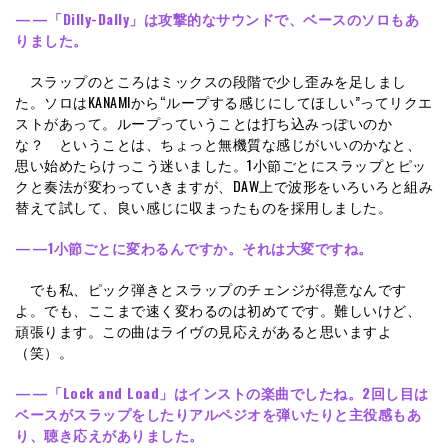
——「Dilly-Dally」は攻撃的なサウンドで、ベースのソロもあ
りました。
スラップのところはミックスの段階で少し歪みを足しまし
た。ソロはKANAMIから“ループする感じにしてほしい”ってリクエ
ストがあって。ループっていうことは打ち込みっぽいのか
な？ ということは、ちょっと無機質な感じがいいのかなと、
思い始めたらけっこう迷いました。1小節ごとにスラップとピッ
クと奏法が変わっていきますが、DAW上で波形をいろいろと組み
替えて試して、良い感じに収まったものを採用しました。
——1小節ごとに変わるんですか。それは大変ですね。
でも私、ピック弾きとスラップのチェンジが得意なんです
よ。でも、ここまで速く変わるのは初めてです。難しいけど、
頑張ります。この曲はライヴの見応えがあると思いますよ
（笑）。
——「Lock and Load」はインストの楽曲でしたね。2回し目は
ベースがスラップをしたりアルペジオを弾いたりと主役感もあ
り、聴き応えがありました。