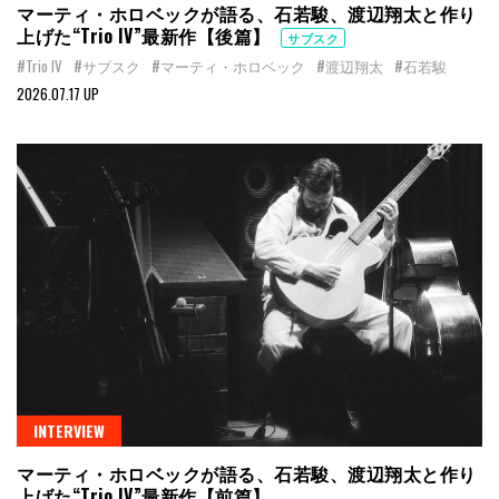
マーティ・ホロベックが語る、石若駿、渡辺翔太と作り
上げた“Trio IV”最新作【後篇】
サブスク
#Trio IV
#サブスク
#マーティ・ホロベック
#渡辺翔太
#石若駿
2026.07.17 UP
INTERVIEW
マーティ・ホロベックが語る、石若駿、渡辺翔太と作り
上げた“Trio IV”最新作【前篇】