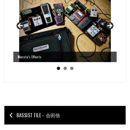
Murata's Effects
BASSIST FILE－合田悟