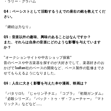
・ラリー・グラハム
Q4：ベーシストとして活動するうえでの座右の銘を教えてくだ
さい。
『継続は力なり』
Q5：音楽以外の趣味、興味のあることはなんですか？
また、それらは自身の音楽にどのような影響を与えています
か？
“オークションサイトや中古ショップ探索”
昔のベースや中古楽器を探すのが大好きでして、楽器好きのお
かげでTauRam社のベースの開発など、ベース製作の監修までさ
せてもらえるようになりました。
Q6：人生に大きく影響を与えた本や漫画、映画は？
『パタリロ!』『じゃりン子チエ』『コブラ』『初期ガンダム』
『必殺シリーズ』『バック・トゥ・ザ・フューチャー』『マト
リックス』などなど……。