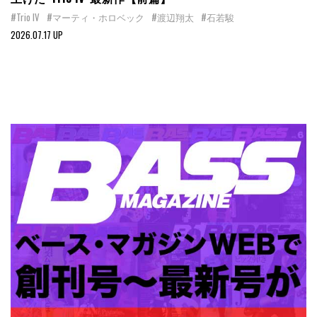
#Trio IV
#マーティ・ホロベック
#渡辺翔太
#石若駿
2026.07.17 UP