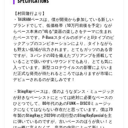
SPECIFICATIONS
【村田隆行より】
・TAURAMベースは、僕が開発から参加している新しい
ブランドでして、低価格帯（10万円前後を予定）なが
らベース本来の“鳴る”楽器の楽しさをテーマに生まれ
たベースです。P-BassスタイルのボディとJJタイプのピ
ックアップのコンビネーションにより、タイトながら
も野太い低域が出力されます。とてもガッツのある音
ですが、３バンドのEQを備えたプリアンプを搭載して
いることで扱いやすいサウンドでもあり、とても気に
入っています。新型コロナウイルスの影響によりいま
だ正式な発売が待たれるところではありますが市場に
デビューされるのが楽しみです！
・StingRayベースは、僕のようなダンス・ミュージック
が好きなベーシストにとっては絶対に必要なベースの
ひとつでして、80年代のあのFUNK～DISCOミュージッ
クになくてはならない存在だと思っています。僕は79
年製のStingRayと2020年の現行型のStingRaySpecialを主
に弾いているのですが、古いベースのほうが良い！と
は一概に言えなくて、音楽の内容によって新しい