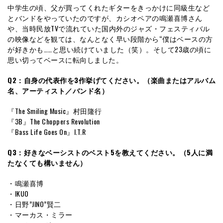
中学生の頃、父が買ってくれたギターをきっかけに同級生など
とバンドをやっていたのですが、カシオペアの鳴瀬喜博さん
や、当時民放TVで流れていた国内外のジャズ・フェスティバル
の映像などを観ては、なんとなく早い段階から“僕はベースの方
が好きかも……と思い続けていました（笑）。そして23歳の頃に
思い切ってベースに転向しました。
Q2：自身の代表作を3作挙げてください。（楽曲またはアルバム
名、アーティスト／バンド名）
『The Smiling Music』村田隆行
『3B』The Choppers Revolution
『Bass Life Goes On』I.T.R
Q3：好きなベーシストのベスト5を教えてください。（5人に満
たなくても構いません）
・鳴瀬喜博
・IKUO
・日野”JINO”賢二
・マーカス・ミラー