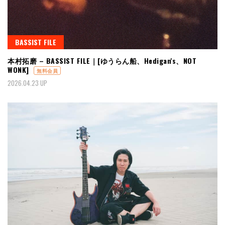
BASSIST FILE
本村拓磨 – BASSIST FILE｜[ゆうらん船、Hedigan's、NOT
WONK]
無料会員
2026.04.23 UP