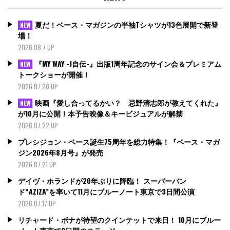
夏だ！ベース・マガジンの半袖Tシャツが13色展開で新登
NEW
場！
2026.08.7 UP
『MY WAY -J自伝-』出版1周年記念のサイン会＆プレミアム
NEW
トークショーが開催！
2026.07.28 UP
映画『愛し合ってるかい？ 忌野清志郎が教えてくれた』
NEW
が10月に公開！本予告映像＆キービジュアルが解禁
2026.07.22 UP
プレシジョン・ベース誕生75周年を総力特集！『ベース・マガ
ジン2026年8月号』が発売
2026.07.21 UP
デイヴ・ホランドが20年ぶりに降臨！ スーパーバン
ド“AZIZA”を率いて11月にブルーノート東京で3日間公演
2026.07.17 UP
リチャード・ボナが待望のクインテットで来日！ 10月にブルー