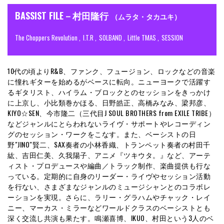
BASSIST FILE－村田隆行
（ムラタ・タカユキ）
The Choppers Revolution
I.T.R
SOLBAND
Little TMAS
SESSION
10代の頃よりR&B、ファンク、フュージョン、ロックなどの音楽
に憧れギターを始めるがベースに転向。ニューヨークで活躍す
るギタリスト、ハイラム・ブロックとのセッションをきっかけ
に上京し、小比類巻かほる、日野皓正、高橋みなみ、梁邦彦、
KIYO☆SEN、今市隆二（三代目J SOUL BROTHERS from EXILE TRIBE）
などジャンルにとらわれないライヴ・サポートやレコーディン
グのセッション・ワークをこなす。また、ベーシストの日
野"JINO"賢二、SAX奏者の小林香織、トランペット奏者の村田千
紘、吉田仁美、久我陽子、アニメ『ツキウタ。』など、アーテ
ィスト・プロデュースや編曲／トラック制作、楽曲提供も行な
っている。定期的に自身のリーダー・ライヴやセッション活動
を行ない、さまざまなジャンルのミュージシャンとのコラボレ
ーションを実現。さらに、ラリー・グラハムやチャック・レイ
ニー、マーカス・ミラーなどワールドクラスのベーシストとも
深く交流し共演も果たす。鳴瀬喜博、IKUO、村田という3人のベ