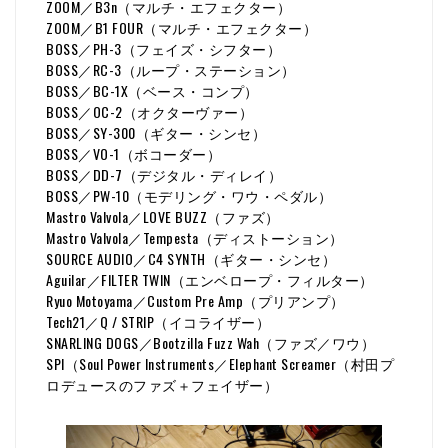
ZOOM／B3n（マルチ・エフェクター）
ZOOM／B1 FOUR（マルチ・エフェクター）
BOSS／PH-3（フェイズ・シフター）
BOSS／RC-3（ループ・ステーション）
BOSS／BC-1X（ベース・コンプ）
BOSS／OC-2（オクターヴァー）
BOSS／SY-300（ギター・シンセ）
BOSS／VO-1（ボコーダー）
BOSS／DD-7（デジタル・ディレイ）
BOSS／PW-10（モデリング・ワウ・ペダル）
Mastro Valvola／LOVE BUZZ（ファズ）
Mastro Valvola／Tempesta（ディストーション）
SOURCE AUDIO／C4 SYNTH（ギター・シンセ）
Aguilar／FILTER TWIN（エンベロープ・フィルター）
Ryuo Motoyama／Custom Pre Amp（プリアンプ）
Tech21／Q / STRIP（イコライザー）
SNARLING DOGS／Bootzilla Fuzz Wah（ファズ／ワウ）
SPI（Soul Power Instruments／Elephant Screamer（村田プ
ロデュースのファズ＋フェイザー）