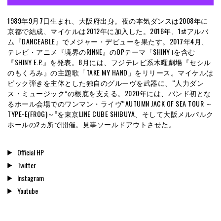
1989年9月7日生まれ、大阪府出身。夜の本気ダンスは2008年に
京都で結成、マイケルは2012年に加入した。2016年、1stアルバ
ム『DANCEABLE』でメジャー・デビューを果たす。2017年4月、
テレビ・アニメ『境界のRINNE』のOPテーマ「SHINY｣を含む
『SHINY E.P.』を発表。8月には、フジテレビ系木曜劇場『セシル
のもくろみ』の主題歌「TAKE MY HAND」をリリース。マイケルは
ピック弾きを主体とした独自のグルーヴを武器に、“人力ダン
ス・ミュージック”の根底を支える。2020年には、バンド初とな
るホール会場でのワンマン・ライヴ“AUTUMN JACK OF SEA TOUR ～
TYPE-E(FROG)～”を東京LINE CUBE SHIBUYA、そして大阪メルパルク
ホールの2ヵ所で開催。見事ソールドアウトさせた。
Official HP
Twitter
Instagram
Youtube