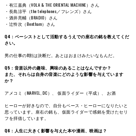
・有江嘉典（VOLA & THE ORIENTAL MACHINE）さん
・長島涼平（the telephones／フレンズ）さん
・酒井亮輔（BRADIO）さん
・辻怜次（Bentham）さん
Q4：ベーシストとして活動するうえでの座右の銘を教えてくだ
さい。
男の仕事の8割は決断だ。あとはおまけみたいなもんだ。
Q5：音楽以外の趣味、興味のあることはなんですか？
また、それらは自身の音楽にどのような影響を与えています
か？
アメコミ（MARVEL, DC）、 仮面ライダー（平成）、 お酒
ヒーローが好きなので、自分もベース・ヒーローになりたいと
思っています。座右の銘も、仮面ライダーで感銘を受けたセリ
フを拝借しています。
Q6：人生に大きく影響を与えた本や漫画、映画は？