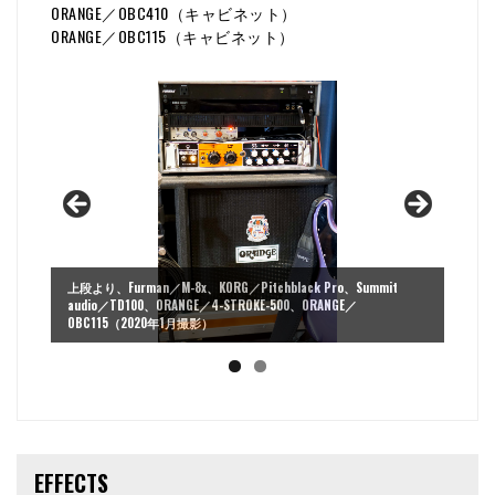
ORANGE／OBC410（キャビネット）
ORANGE／OBC115（キャビネット）
上段より、Furman／M-8x、KORG／Pitchblack Pro、Summit
audio／TD100、ORANGE／4-STROKE-500、ORANGE／
OBC115（2020年1月撮影）
EFFECTS