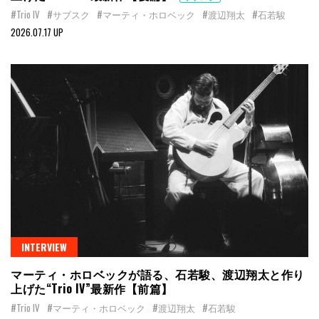
#Trio IV
#サブスク
#マーティ・ホロベック
#渡辺翔太
#石若駿
2026.07.17 UP
INTERVIEW
マーティ・ホロベックが語る、石若駿、渡辺翔太と作り
上げた“Trio IV”最新作【前篇】
#Trio IV
#マーティ・ホロベック
#渡辺翔太
#石若駿