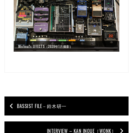
Micheal's EFFECTS（2020年1月撮影）
BASSIST FILE－鈴木研一
INTERVIEW – KAN INOUE［WONK］