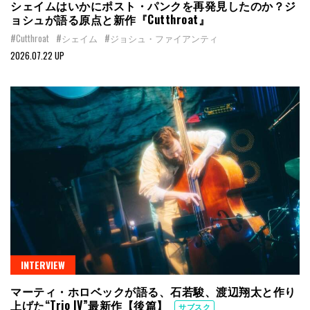
シェイムはいかにポスト・パンクを再発見したのか？ジ
ョシュが語る原点と新作『Cutthroat』
#Cutthroat
#シェイム
#ジョシュ・ファイアンティ
2026.07.22 UP
INTERVIEW
マーティ・ホロベックが語る、石若駿、渡辺翔太と作り
上げた“Trio IV”最新作【後篇】
サブスク