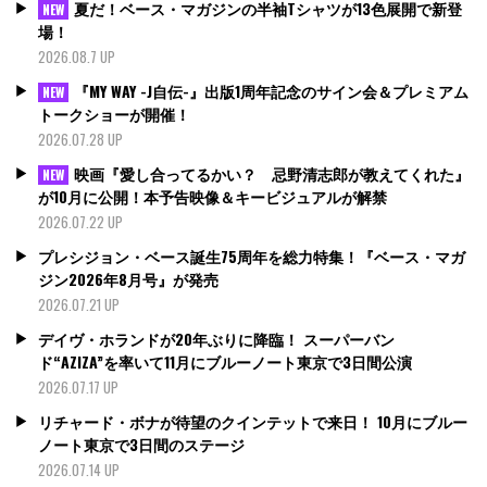
夏だ！ベース・マガジンの半袖Tシャツが13色展開で新登
NEW
場！
2026.08.7 UP
『MY WAY -J自伝-』出版1周年記念のサイン会＆プレミアム
NEW
トークショーが開催！
2026.07.28 UP
映画『愛し合ってるかい？ 忌野清志郎が教えてくれた』
NEW
が10月に公開！本予告映像＆キービジュアルが解禁
2026.07.22 UP
プレシジョン・ベース誕生75周年を総力特集！『ベース・マガ
ジン2026年8月号』が発売
2026.07.21 UP
デイヴ・ホランドが20年ぶりに降臨！ スーパーバン
ド“AZIZA”を率いて11月にブルーノート東京で3日間公演
2026.07.17 UP
リチャード・ボナが待望のクインテットで来日！ 10月にブルー
ノート東京で3日間のステージ
2026.07.14 UP