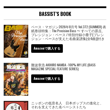
BASSIST’S BOOK
ベース・マガジン2026年8月号 Vol.372 (SUMMER) 表
紙巻頭特集：The Precision Bass 〜 すべての原点、
プレシジョン・ベース / 特別付録小冊子[プレシ
ジョン・ベースが支えた名曲楽譜集(全6曲)]付き
Amazonで購入する
難波章浩 AKIHIRO NAMBA -100% MY LIFE (BASS
MAGAZINE SPECIAL FEATURE SERIES)
Amazonで購入する
ニッポンの低音名人 日本ポップスの進化と、
それを支えてきた名ベーシストたち