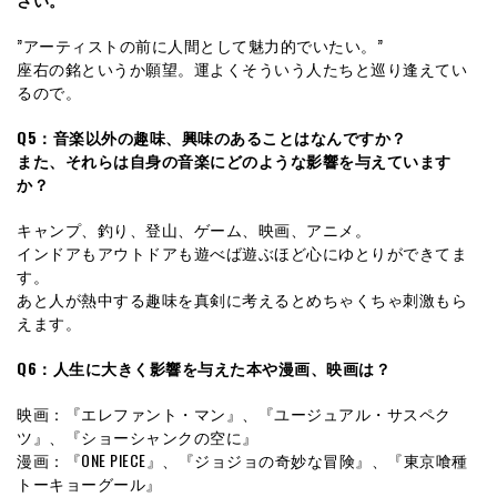
”アーティストの前に人間として魅力的でいたい。”
座右の銘というか願望。運よくそういう人たちと巡り逢えてい
るので。
Q5：音楽以外の趣味、興味のあることはなんですか？
また、それらは自身の音楽にどのような影響を与えています
か？
キャンプ、釣り、登山、ゲーム、映画、アニメ。
インドアもアウトドアも遊べば遊ぶほど心にゆとりができてま
す。
あと人が熱中する趣味を真剣に考えるとめちゃくちゃ刺激もら
えます。
Q6：人生に大きく影響を与えた本や漫画、映画は？
映画：『エレファント・マン』、『ユージュアル・サスペク
ツ』、『ショーシャンクの空に』
漫画：『ONE PIECE』、『ジョジョの奇妙な冒険』、『東京喰種
トーキョーグール』