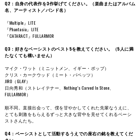
Q2：自身の代表作を3作挙げてください。（楽曲またはアルバム
名、アーティスト／バンド名）
『Multiple』LITE
『Phantasia』LITE
『CATARACT』FULLARMOR
Q3：好きなベーシストのベスト5を教えてください。（5人に満
たなくても構いません）
マイク・ワット（ミニットメン、イギー・ポップ）
クリス・カークウッド（ミート・パペッツ）
JIRO（GLAY）
日向秀和（ストレイテナー、Nothing’s Carved In Stone、
FULLARMOR）
順不同。直接出会って、僕を甘やかしてくれた先輩なうえに、
とても刺激をもらえるずっと大きな背中を見せてくれるベーシ
ストさんたち。
Q4：ベーシストとして活動するうえでの座右の銘を教えてくだ
さい。