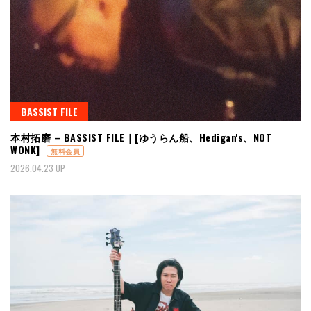
BASSIST FILE
本村拓磨 – BASSIST FILE｜[ゆうらん船、Hedigan's、NOT
WONK]
無料会員
2026.04.23 UP