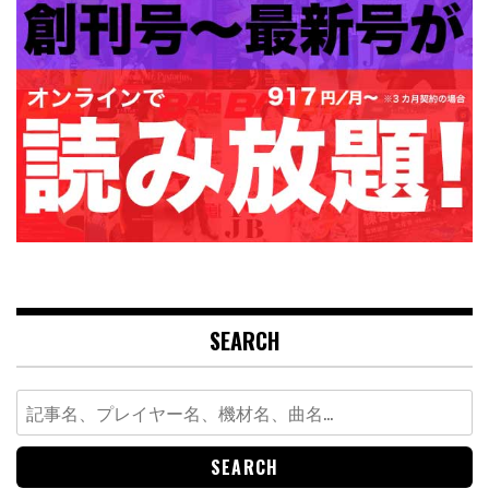
SEARCH
Search
for: