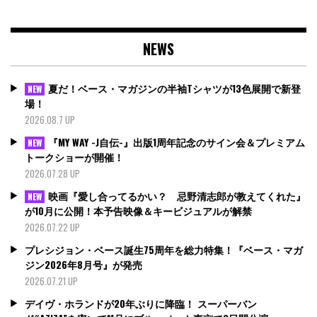
NEWS
夏だ！ベース・マガジンの半袖Tシャツが13色展開で新登
NEW
場！
2026.08.7 UP
『MY WAY -J自伝-』出版1周年記念のサイン会＆プレミアム
NEW
トークショーが開催！
2026.07.28 UP
映画『愛し合ってるかい？ 忌野清志郎が教えてくれた』
NEW
が10月に公開！本予告映像＆キービジュアルが解禁
2026.07.22 UP
プレシジョン・ベース誕生75周年を総力特集！『ベース・マガ
ジン2026年8月号』が発売
2026.07.21 UP
デイヴ・ホランドが20年ぶりに降臨！ スーパーバン