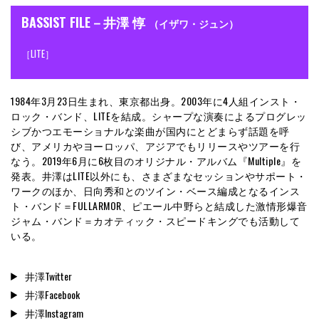
BASSIST FILE－井澤 惇
（イザワ・ジュン）
［LITE］
1984年3月23日生まれ、東京都出身。2003年に4人組インスト・
ロック・バンド、LITEを結成。シャープな演奏によるプログレッ
シブかつエモーショナルな楽曲が国内にとどまらず話題を呼
び、アメリカやヨーロッパ、アジアでもリリースやツアーを行
なう。2019年6月に6枚目のオリジナル・アルバム『Multiple』を
発表。井澤はLITE以外にも、さまざまなセッションやサポート・
ワークのほか、日向秀和とのツイン・ベース編成となるインス
ト・バンド＝FULLARMOR、ピエール中野らと結成した激情形爆音
ジャム・バンド＝カオティック・スピードキングでも活動して
いる。
井澤Twitter
井澤Facebook
井澤Instagram