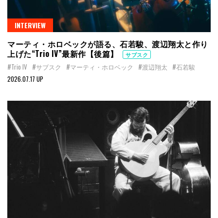
INTERVIEW
マーティ・ホロベックが語る、石若駿、渡辺翔太と作り
上げた“Trio IV”最新作【後篇】
サブスク
#Trio IV
#サブスク
#マーティ・ホロベック
#渡辺翔太
#石若駿
2026.07.17 UP