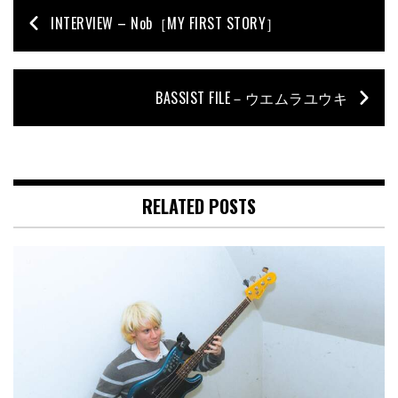
INTERVIEW – Nob［MY FIRST STORY］
BASSIST FILE－ウエムラユウキ
RELATED POSTS