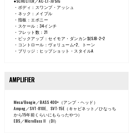
●SCHECTER／AC-LT-JI/SIG
・ボディ：スワンプ・アッシュ
・ネック：メイプル
・指板：エボニー
・スケール：34インチ
・フレット数：21
・ピックアップ：セイモア・ダンカン製SJB-2×2
・コントロール：ヴォリューム×2、トーン
・ブリッジ：ヒップショット・スタイルA
AMPLIFIER
Mesa/Boogie／BASS 400+（アンプ・ヘッド）
Ampeg／SVT-810E、SVT-15E（キャビネット／ひなっち
から15年前くらいにもらったやつ）
EBS／MicroBass II （DI）