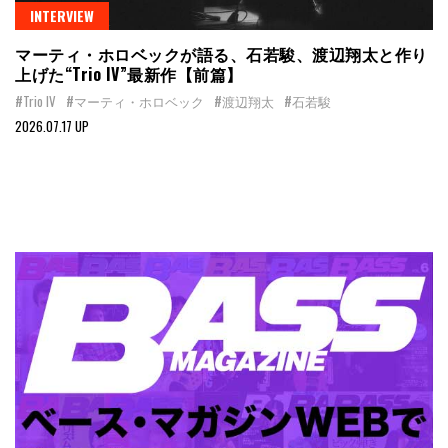
INTERVIEW
マーティ・ホロベックが語る、石若駿、渡辺翔太と作り
上げた“Trio IV”最新作【前篇】
#Trio IV
#マーティ・ホロベック
#渡辺翔太
#石若駿
2026.07.17 UP