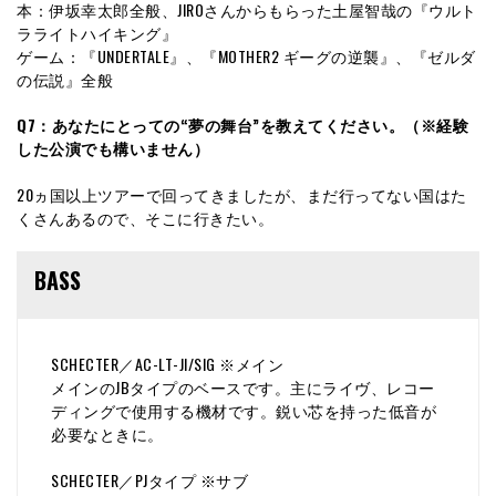
本：伊坂幸太郎全般、JIROさんからもらった土屋智哉の『ウルト
ラライトハイキング』
ゲーム：『UNDERTALE』、『MOTHER2 ギーグの逆襲』、『ゼルダ
の伝説』全般
Q7：あなたにとっての“夢の舞台”を教えてください。（※経験
した公演でも構いません）
20ヵ国以上ツアーで回ってきましたが、まだ行ってない国はた
くさんあるので、そこに行きたい。
BASS
SCHECTER／AC-LT-JI/SIG ※メイン
メインのJBタイプのベースです。主にライヴ、レコー
ディングで使用する機材です。鋭い芯を持った低音が
必要なときに。
SCHECTER／PJタイプ ※サブ