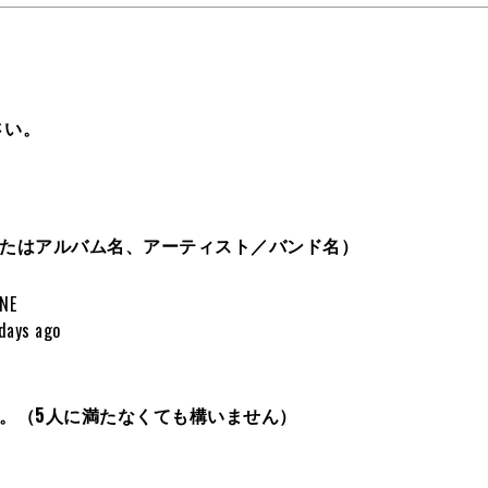
さい。
またはアルバム名、アーティスト／バンド名）
NE
ays ago
い。（5人に満たなくても構いません）