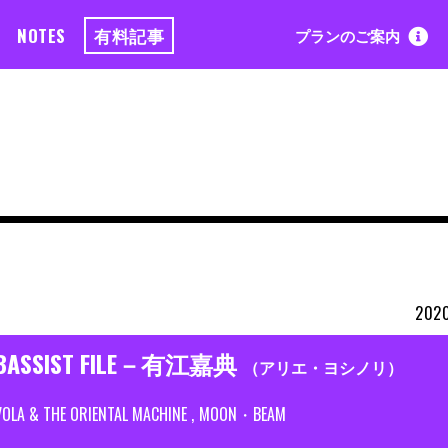
NOTES
有料記事
プランのご案内
2020
BASSIST FILE－有江嘉典
（アリエ・ヨシノリ）
VOLA & THE ORIENTAL MACHINE
MOON・BEAM