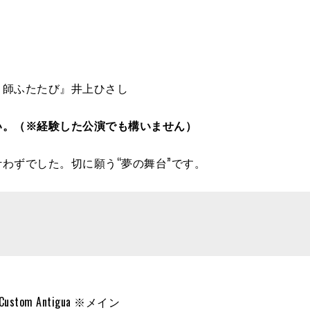
ト師ふたたび』井上ひさし
さい。（※経験した公演でも構いません）
わずでした。切に願う“夢の舞台”です。
rie Custom Antigua ※メイン