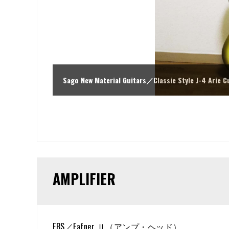
Sago New Material Guitars／Classic Style 
AMPLIFIER
EBS／Fafner Ⅱ（アンプ・ヘッド）