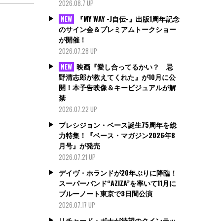
2026.08.7 UP
『MY WAY -J自伝-』出版1周年記念
NEW
のサイン会＆プレミアムトークショー
が開催！
2026.07.28 UP
映画『愛し合ってるかい？ 忌
NEW
野清志郎が教えてくれた』が10月に公
開！本予告映像＆キービジュアルが解
禁
2026.07.22 UP
プレシジョン・ベース誕生75周年を総
力特集！『ベース・マガジン2026年8
月号』が発売
2026.07.21 UP
デイヴ・ホランドが20年ぶりに降臨！
スーパーバンド“AZIZA”を率いて11月に
ブルーノート東京で3日間公演
2026.07.17 UP
リチャード・ボナが待望のクインテッ