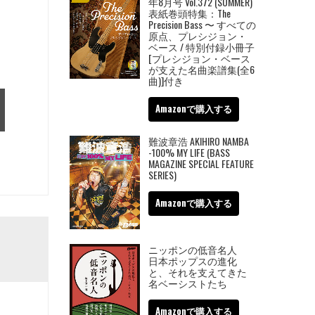
年8月号 Vol.372 (SUMMER)
表紙巻頭特集：The
Precision Bass 〜 すべての
原点、プレシジョン・
ベース / 特別付録小冊子
[プレシジョン・ベース
が支えた名曲楽譜集(全6
曲)]付き
Amazonで購入する
難波章浩 AKIHIRO NAMBA
-100% MY LIFE (BASS
MAGAZINE SPECIAL FEATURE
SERIES)
Amazonで購入する
ニッポンの低音名人
日本ポップスの進化
と、それを支えてきた
名ベーシストたち
Amazonで購入する