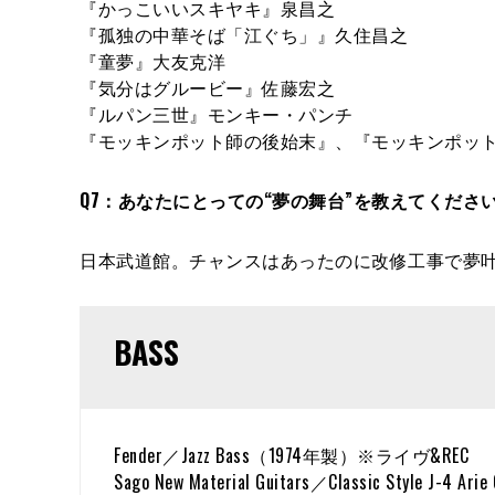
『かっこいいスキヤキ』泉昌之
『孤独の中華そば「江ぐち」』久住昌之
『童夢』大友克洋
『気分はグルービー』佐藤宏之
『ルパン三世』モンキー・パンチ
『モッキンポット師の後始末』、『モッキンポッ
Q7：あなたにとっての“夢の舞台”を教えてくだ
日本武道館。チャンスはあったのに改修工事で夢叶
BASS
Fender／Jazz Bass（1974年製）※ライヴ&REC
Sago New Material Guitars／Classic Style J-4 A