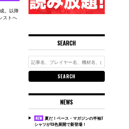
を結成。以降
シストへ
SEARCH
Search
for:
NEWS
夏だ！ベース・マガジンの半袖T
NEW
シャツが13色展開で新登場！