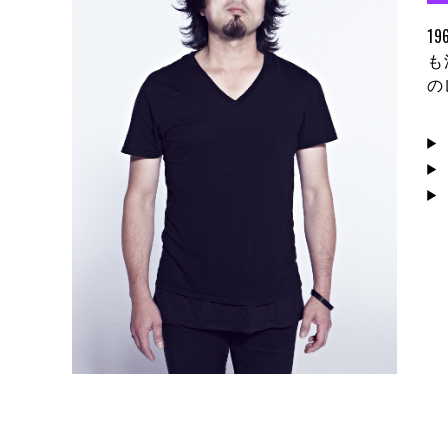
1
も
の