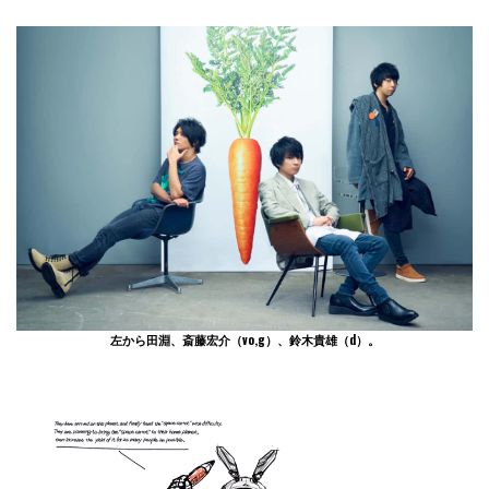
左から田淵、
斎藤宏介
（vo,g）、
鈴木貴雄
（d）。