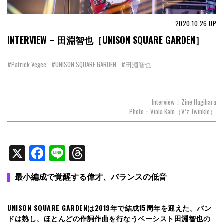
2020.10.26
UP
INTERVIEW – 田淵智也［UNISON SQUARE GARDEN］
#Patrick Vegee
#UNISON SQUARE GARDEN
#田淵智也
Interview：Zine Hagihara
Photo：Viola Kam（V’z Twinkle）
X
Facebook
Line
Threads
最小編成で覚醒する偉才、バランスの低音
UNISON SQUARE GARDENは2019年で結成15周年を迎えた。バン
ドは熟し、ほとんどの作詞作曲を行なうベーシスト田淵智也の