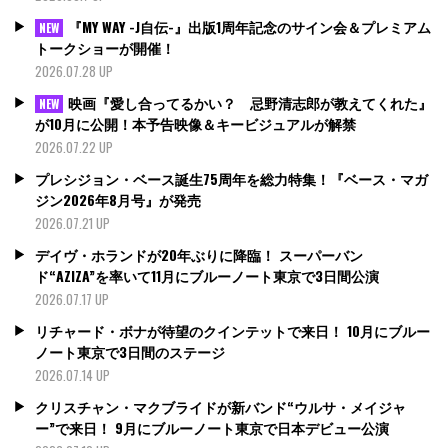
『MY WAY -J自伝-』出版1周年記念のサイン会＆プレミアム
NEW
トークショーが開催！
2026.07.28 UP
映画『愛し合ってるかい？ 忌野清志郎が教えてくれた』
NEW
が10月に公開！本予告映像＆キービジュアルが解禁
2026.07.22 UP
プレシジョン・ベース誕生75周年を総力特集！『ベース・マガ
ジン2026年8月号』が発売
2026.07.21 UP
デイヴ・ホランドが20年ぶりに降臨！ スーパーバン
ド“AZIZA”を率いて11月にブルーノート東京で3日間公演
2026.07.17 UP
リチャード・ボナが待望のクインテットで来日！ 10月にブルー
ノート東京で3日間のステージ
2026.07.14 UP
クリスチャン・マクブライドが新バンド“ウルサ・メイジャ
ー”で来日！ 9月にブルーノート東京で日本デビュー公演