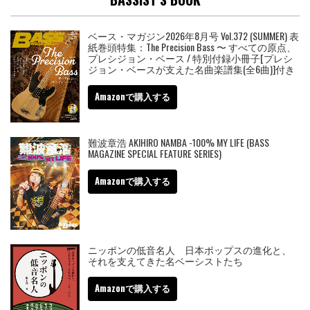
ベース・マガジン2026年8月号 Vol.372 (SUMMER) 表
紙巻頭特集：The Precision Bass 〜 すべての原点、
プレシジョン・ベース / 特別付録小冊子[プレシ
ジョン・ベースが支えた名曲楽譜集(全6曲)]付き
Amazonで購入する
難波章浩 AKIHIRO NAMBA -100% MY LIFE (BASS
MAGAZINE SPECIAL FEATURE SERIES)
Amazonで購入する
ニッポンの低音名人 日本ポップスの進化と、
それを支えてきた名ベーシストたち
Amazonで購入する