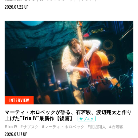
2026.07.22 UP
INTERVIEW
マーティ・ホロベックが語る、石若駿、渡辺翔太と作り
上げた“Trio IV”最新作【後篇】
サブスク
#Trio IV
#サブスク
#マーティ・ホロベック
#渡辺翔太
#石若駿
2026.07.17 UP