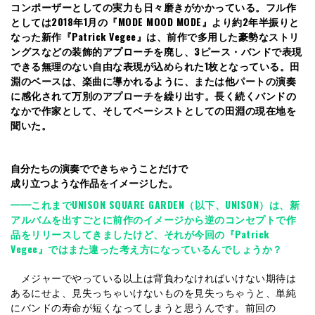
コンポーザーとしての実力も日々磨きがかかっている。フル作
としては2018年1月の『MODE MOOD MODE』より約2年半振りと
なった新作『Patrick Vegee』は、前作で多用した豪勢なストリ
ングスなどの装飾的アプローチを廃し、3ピース・バンドで表現
できる無理のない自由な表現が込められた1枚となっている。田
淵のベースは、楽曲に導かれるように、または他パートの演奏
に感化されて万別のアプローチを繰り出す。長く続くバンドの
なかで作家として、そしてベーシストとしての田淵の現在地を
聞いた。
自分たちの演奏でできちゃうことだけで
成り立つような作品をイメージした
。
━━これまでUNISON SQUARE GARDEN（以下、UNISON）は、新
アルバムを出すごとに前作のイメージから逆のコンセプトで作
品をリリースしてきましたけど、それが今回の『Patrick
Vegee』ではまた違った考え方になっているんでしょうか？
メジャーでやっている以上は背負わなければいけない期待は
あるにせよ、見失っちゃいけないものを見失っちゃうと、単純
にバンドの寿命が短くなってしまうと思うんです。前回の