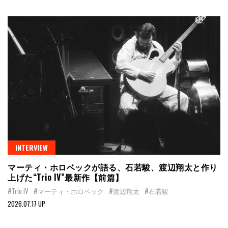
INTERVIEW
マーティ・ホロベックが語る、石若駿、渡辺翔太と作り
上げた“Trio IV”最新作【前篇】
#Trio IV
#マーティ・ホロベック
#渡辺翔太
#石若駿
2026.07.17 UP