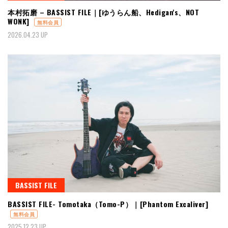
本村拓磨 – BASSIST FILE｜[ゆうらん船、Hedigan's、NOT
WONK]
無料会員
2026.04.23 UP
BASSIST FILE
BASSIST FILE- Tomotaka（Tomo-P）｜[Phantom Excaliver]
無料会員
2025.12.23 UP