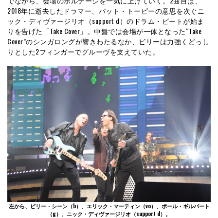
でながら、会場のボルテージを一気に上げていく。2曲目は、
2018年に逝去したドラマー、パット・トーピーの意思を次ぐニ
ック・ディヴァージリオ（support d）のドラム・ビートが始ま
りを告げた「Take Cover」。中盤では会場が一体となった“Take
Cover”のシンガロングが響きわたるなか、ビリーは力強くどっし
りとした2フィンガーでグルーヴを支えていた。
左から、ビリー・シーン（b）、エリック・マーティン（vo）、ポール・ギルバート
（g）、ニック・ディヴァージリオ（support d）。