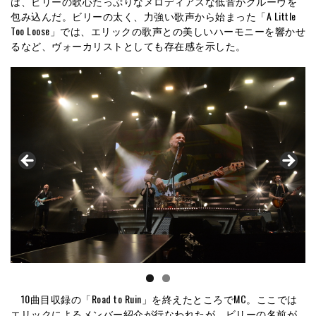
は、ビリーの歌心たっぷりなメロディアスな低音がグルーヴを
包み込んだ。ビリーの太く、力強い歌声から始まった「A Little
Too Loose」では、エリックの歌声との美しいハーモニーを響かせ
るなど、ヴォーカリストとしても存在感を示した。
10曲目収録の「Road to Ruin」を終えたところでMC。ここでは
エリックによるメンバー紹介が行なわれたが、ビリーの名前が