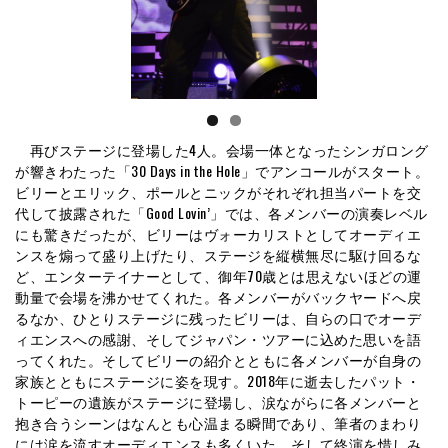
再びステージに登場した4人。会場一体となったシンガロング
が響きわたった「30 Days in the Hole」でアンコールがスタート。
ビリーとエリック、ポールとニックがそれぞれ担当パートを交
代して披露された「Good Lovin’」では、各メンバーの演奏レベル
にも驚きだったが、ビリーはヴォーカリストとしてオーディエ
ンスを煽って盛り上げたり、ステージを縦横無尽に駆け回るな
ど、エンターテイナーとして、御年70歳とは思えないほどの運
動量で会場を沸かせてくれた。各メンバーがバックヤードへ戻
るなか、ひとりステージに残ったビリーは、自らの口でオーデ
ィエンスへの感謝、そしてジャパン・ツアーに込めた思いを語
ってくれた。そしてビリーの紹介とともに各メンバーが自身の
家族とともにステージに姿を現す。2018年に逝去したパット・
トーピーの遺族がステージに登場し、涙ながらに各メンバーと
抱き合うシーンはなんとも心温まる瞬間であり、筆者のまわり
には涙を流すオーディエンスも多くいた。そして終演を惜しみ