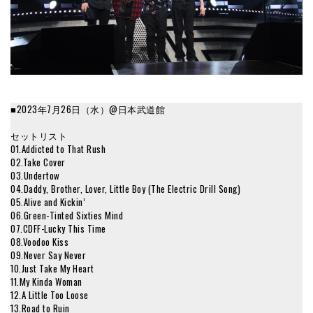
■2023年7月26日（水）@日本武道館
セットリスト
01.Addicted to That Rush
02.Take Cover
03.Undertow
04.Daddy, Brother, Lover, Little Boy (The Electric Drill Song)
05.Alive and Kickin’
06.Green-Tinted Sixties Mind
07.CDFF-Lucky This Time
08.Voodoo Kiss
09.Never Say Never
10.Just Take My Heart
11.My Kinda Woman
12.A Little Too Loose
13.Road to Ruin