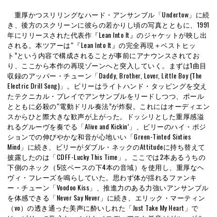
重厚かつスリリングなハード・アンサンブル「Undertow」に続
き、後方のスクリーンに彼らの若かりし頃の写真とともに、1991
年にリリースされた代表作『Lean Into It』のジャケットが映し出
される。本ツアーは“『Lean Into It』の完全再現＋ベストヒッ
ト”という内容で構成されることが事前にアナウンスされてお
り、ここから本作の再現ゾーンへと突入していく。まずは1曲目
収録のアッパー・チューン「Daddy, Brother, Lover, Little Boy (The
Electric Drill Song)」。ビリーはライトハンド・タッピングを交え
たテクニカル・プレイでアンサンブルをリードしつつ、ポール
とともに必殺の“電動ドリル奏法”が炸裂。これにはオーディエン
スからひと際大きな歓声が上がった。ドッシリとした重厚感溢
れるグルーヴを奏でる「Alive and Kickin’」、ビリーのハイ・ポジ
ションでの伸びやかな和音が心地いい「Green-Tinted Sixties
Mind」に続き、ビリーがダブル・ネックのAttitudeに持ち替えて
披露したのは「CDFF-Lucky This Time」。ここでは2本あるうちの
下側のネック（5弦ベースの下4本の音域）を使用し、重厚なヘ
ヴィ・フレーズを鳴らしていた。思わず体が揺れるファンキ
ー・チューン「Voodoo Kiss」、推進力のある力強いアンサンブル
を体感できる「Never Say Never」に続き、エリック・マーティン
（vo）の透き通った美声に酔いしれた「Just Take My Heart」で