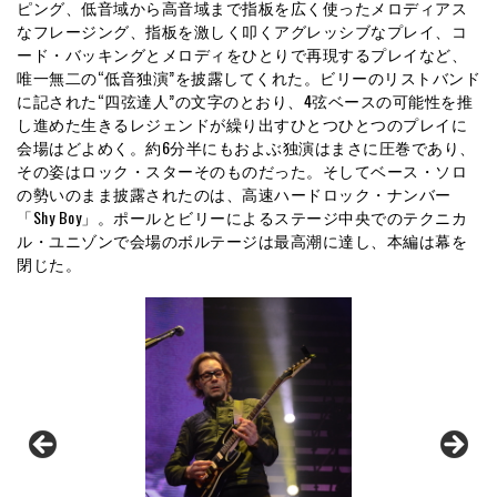
ピング、低音域から高音域まで指板を広く使ったメロディアス
なフレージング、指板を激しく叩くアグレッシブなプレイ、コ
ード・バッキングとメロディをひとりで再現するプレイなど、
唯一無二の“低音独演”を披露してくれた。ビリーのリストバンド
に記された“四弦達人”の文字のとおり、4弦ベースの可能性を推
し進めた生きるレジェンドが繰り出すひとつひとつのプレイに
会場はどよめく。約6分半にもおよぶ独演はまさに圧巻であり、
その姿はロック・スターそのものだった。そしてベース・ソロ
の勢いのまま披露されたのは、高速ハードロック・ナンバー
「Shy Boy」。ポールとビリーによるステージ中央でのテクニカ
ル・ユニゾンで会場のボルテージは最高潮に達し、本編は幕を
閉じた。