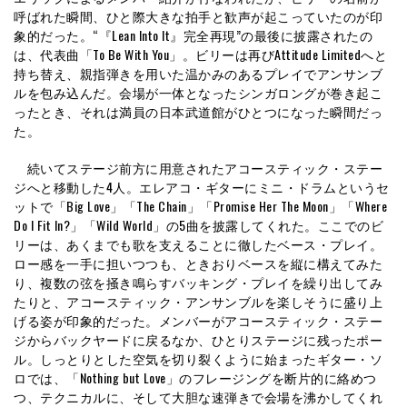
呼ばれた瞬間、ひと際大きな拍手と歓声が起こっていたのが印
象的だった。“『Lean Into It』完全再現”の最後に披露されたの
は、代表曲「To Be With You」。ビリーは再びAttitude Limitedへと
持ち替え、親指弾きを用いた温かみのあるプレイでアンサンブ
ルを包み込んだ。会場が一体となったシンガロングが巻き起こ
ったとき、それは満員の日本武道館がひとつになった瞬間だっ
た。
続いてステージ前方に用意されたアコースティック・ステー
ジへと移動した4人。エレアコ・ギターにミニ・ドラムというセ
ットで「Big Love」「The Chain」「Promise Her The Moon」「Where
Do I Fit In?」「Wild World」の5曲を披露してくれた。ここでのビ
リーは、あくまでも歌を支えることに徹したベース・プレイ。
ロー感を一手に担いつつも、ときおりベースを縦に構えてみた
り、複数の弦を掻き鳴らすバッキング・プレイを繰り出してみ
たりと、アコースティック・アンサンブルを楽しそうに盛り上
げる姿が印象的だった。メンバーがアコースティック・ステー
ジからバックヤードに戻るなか、ひとりステージに残ったポー
ル。しっとりとした空気を切り裂くように始まったギター・ソ
ロでは、「Nothing but Love」のフレージングを断片的に絡めつ
つ、テクニカルに、そして大胆な速弾きで会場を沸かしてくれ