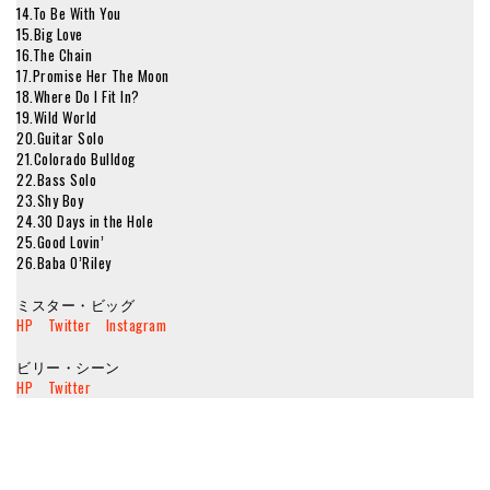
14.To Be With You
15.Big Love
16.The Chain
17.Promise Her The Moon
18.Where Do I Fit In?
19.Wild World
20.Guitar Solo
21.Colorado Bulldog
22.Bass Solo
23.Shy Boy
24.30 Days in the Hole
25.Good Lovin’
26.Baba O’Riley
ミスター・ビッグ
HP
Twitter
Instagram
ビリー・シーン
HP
Twitter