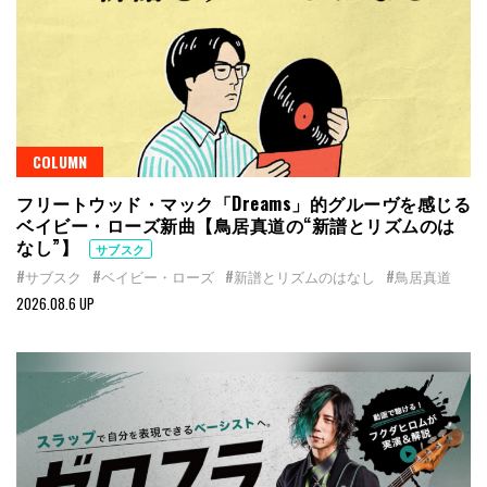
COLUMN
フリートウッド・マック「Dreams」的グルーヴを感じる
ベイビー・ローズ新曲【鳥居真道の“新譜とリズムのは
なし”】
サブスク
#サブスク
#ベイビー・ローズ
#新譜とリズムのはなし
#鳥居真道
2026.08.6 UP