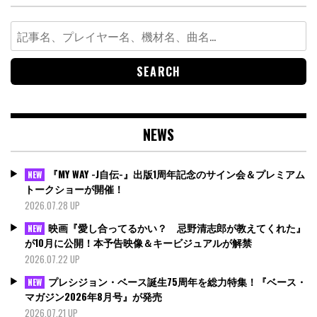
Search
for:
NEWS
『MY WAY -J自伝-』出版1周年記念のサイン会＆プレミアム
NEW
トークショーが開催！
2026.07.28 UP
映画『愛し合ってるかい？ 忌野清志郎が教えてくれた』
NEW
が10月に公開！本予告映像＆キービジュアルが解禁
2026.07.22 UP
プレシジョン・ベース誕生75周年を総力特集！『ベース・
NEW
マガジン2026年8月号』が発売
2026.07.21 UP