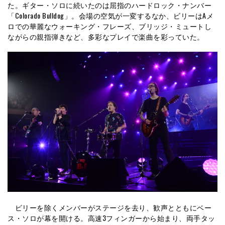
た。ギター・ソロに続いたのは屈指のハードロック・ナンバー
「Colorado Bulldog」。会場の空気が一変するなか、ビリーはAメ
ロでの華麗なウォーキング・フレーズ、ブリッジ・ミュートし
ながらの親指弾きなど、多彩なプレイで楽曲を彩っていた。
ビリーを除くメンバーがステージを去り、歓声とともにベー
ス・ソロが幕を開ける。高速3フィンガーから始まり、両手タッ