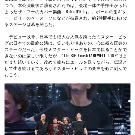
つつ、本公演最後に演奏されたのは、会場一体の手拍子から始
まったザ・フーのカバー楽曲「Baba O’Riley」。ポールの歯ギタ
ー、ビリーのベース・ソロなどが披露され、約2時間半にもわた
るステージは幕を閉じた。
デビュー以降、日本でも絶大な人気を誇ったミスター・ビッ
グの日本での最終公演は、笑いあり涙ありの、心に残る圧巻の
ステージだった。今後ミスター・ビッグを日本で観ることがで
きないのは寂しい限りだが、“The BIG Finish FAREWELL TOUR”はま
だまだ続いていく。改めて彼らにエールを送りながら、伝説と
して生き続けるであろうミスター・ビッグの楽曲を心に刻んで
おこう。