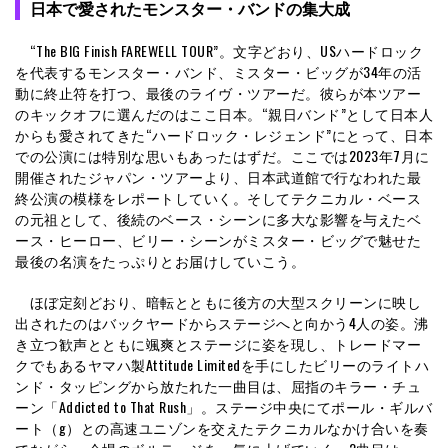
日本で愛されたモンスター・バンドの集大成
“The BIG Finish FAREWELL TOUR”。文字どおり、USハードロック
を代表するモンスター・バンド、ミスター・ビッグが34年の活
動に終止符を打つ、最後のライヴ・ツアーだ。彼らが本ツアー
のキックオフに選んだのはここ日本。“親日バンド”として日本人
からも愛されてきた“ハードロック・レジェンド”にとって、日本
での公演には特別な思いもあったはずだ。ここでは2023年7月に
開催されたジャパン・ツアーより、日本武道館で行なわれた最
終公演の模様をレポートしていく。そしてテクニカル・ベース
の元祖として、後続のベース・シーンに多大な影響を与えたベ
ース・ヒーロー、ビリー・シーンがミスター・ビッグで魅せた
最後の名演をたっぷりとお届けしていこう。
ほぼ定刻どおり、暗転とともに後方の大型スクリーンに映し
出されたのはバックヤードからステージへと向かう4人の姿。沸
き立つ歓声とともに颯爽とステージに姿を現し、トレードマー
クでもあるヤマハ製Attitude Limitedを手にしたビリーのライトハ
ンド・タッピングから放たれた一曲目は、屈指のキラー・チュ
ーン「Addicted to That Rush」。ステージ中央にてポール・ギルバ
ート（g）との高速ユニゾンを交えたテクニカルなかけ合いを奏