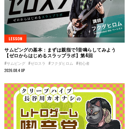
LESSON
サムピングの基本：まずは親指で1音鳴らしてみよう
【ゼロからはじめるスラップラボ】第4回
#サムピング
#ゼロスラ
#フクダヒロム
#初心者
2026.08.4 UP