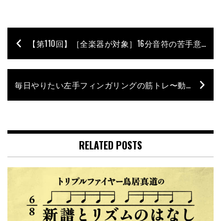
【第110回】［全楽器が対象］16分音符の苦手意識を克服するコンセプトとエクササイズ 石村順の低音よろず相談所 〜Jun’s Bass Clinic〜
毎日やりたい左手フィンガリングの筋トレ〜動かせない筋肉は神経を鍛えろ！【Mutsumiのベース塾 ベースは筋トレ！】 – 第3回
RELATED POSTS