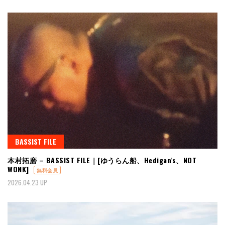
BASSIST FILE
本村拓磨 – BASSIST FILE｜[ゆうらん船、Hedigan's、NOT
WONK]
無料会員
2026.04.23 UP