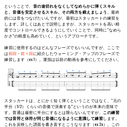
ということで、
音の途切れをなくしてなめらかに弾くスキル
と、音価を安定させるスキル、その両方を鍛えましょう
。最終
的には音をつなげたいんですが、最初はスタッカートの練習を
します。詳しくはあとで説明しますが、スタッカートを高い精
度でコントロールできるようにしていくことで、同時に“なめら
かさ”の精度も高めていく、というアプローチです。
練習に使用するのはどんなフレーズでもいいんですが、ここで
は
前回
・
前々回
に紹介したウォーミング・アップのフレーズで
練習します（ex.1）。運指は以前の動画を参考にしてください。
スタッカートは、とにかく短く弾くということではなく、“元の
半分（1/2）くらいの音価で演奏する”というのが本来の意味で
す。普通は厳密に半分にするとは限らないんですが、
この練習
では音符と休符が同じ音価になるように意識して練習
します。
これを反映した譜面を書き直すとこうなります（ex.2a）。この