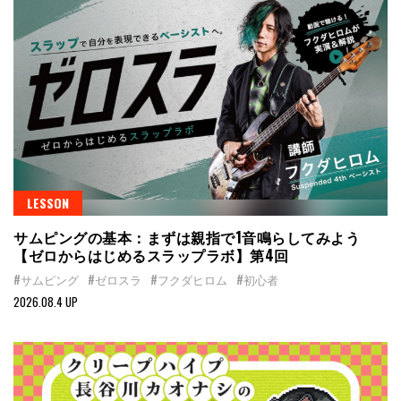
LESSON
サムピングの基本：まずは親指で1音鳴らしてみよう
【ゼロからはじめるスラップラボ】第4回
#サムピング
#ゼロスラ
#フクダヒロム
#初心者
2026.08.4 UP