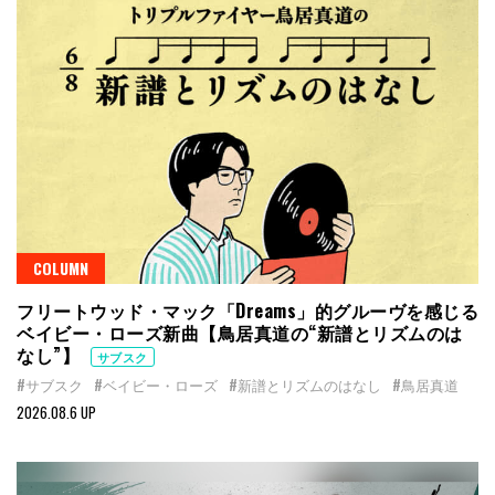
COLUMN
フリートウッド・マック「Dreams」的グルーヴを感じる
ベイビー・ローズ新曲【鳥居真道の“新譜とリズムのは
なし”】
サブスク
#サブスク
#ベイビー・ローズ
#新譜とリズムのはなし
#鳥居真道
2026.08.6 UP