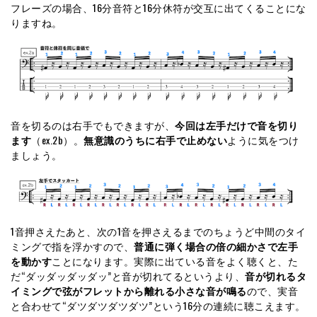
フレーズの場合、16分音符と16分休符が交互に出てくることにな
りますね。
音を切るのは右手でもできますが、
今回は左手だけで音を切り
ます
（ex.2b）。
無意識のうちに右手で止めない
ように気をつけ
ましょう。
1音押さえたあと、次の1音を押さえるまでのちょうど中間のタイ
ミングで指を浮かすので、
普通に弾く場合の倍の細かさで左手
を動かす
ことになります。実際に出ている音をよく聴くと、た
だ“ダッダッダッダッ”と音が切れてるというより、
音が切れるタ
イミングで弦がフレットから離れる小さな音が鳴る
ので、実音
と合わせて“ダツダツダツダツ”という16分の連続に聴こえます。