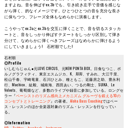
ますよね。音を伸ばすex.3bでも、引き続き左手で音価を感じな
がら弾く、的なイメージです。ひとつひとつの音を充分な長さ
に保ちつつ、フレーズ全体もなめらかに演奏します。
こうやってex.3aとex.3bを交互に弾くことで、音を切るスタッカ
ートと、音をしっかり伸ばすテヌートをしっかり区別して弾き
分けて、なめらかに弾くべきフレーズはなめらかに弾けるよう
にしていきましょう! 石村順でした!
石村順
◎Profile
いしむらじゅん●元LOVE CIRCUS、元NEW PONTA BOX。日食なつこ、ポ
ルノグラフィティ、東京エスムジカ、K、JUJU、すみれ、大江千里、
松山千春、宇崎竜童、石川ひとみ、種ともこ、近藤房之助、豊永利
行、Machico、紘毅、城南海、西田あい、つるの剛士、SUIKA、Le
Velvets、葡萄畑など、多数のライブや録音に参加している。ロングセ
ラー『
ベーシストのリズム感向上メカニズム グルーヴを鍛える10の
コンセプトとトレーニング
』の著者。
Aloha Bass Coaching
ではベー
ス・レッスンのほか全楽器対象のリズム・レッスンを行なってい
る。
◎Information