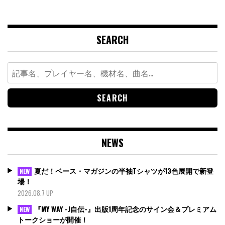
SEARCH
Search
for:
NEWS
夏だ！ベース・マガジンの半袖Tシャツが13色展開で新登
NEW
場！
2026.08.7 UP
『MY WAY -J自伝-』出版1周年記念のサイン会＆プレミアム
NEW
トークショーが開催！