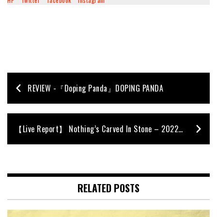
HP
Twitter
facebook
Instagram
REVIEW -『Doping Panda』DOPING PANDA
【Live Report】 Nothing’s Carved In Stone – 2022年2月25日（金）／東京・豊洲PIT
RELATED POSTS