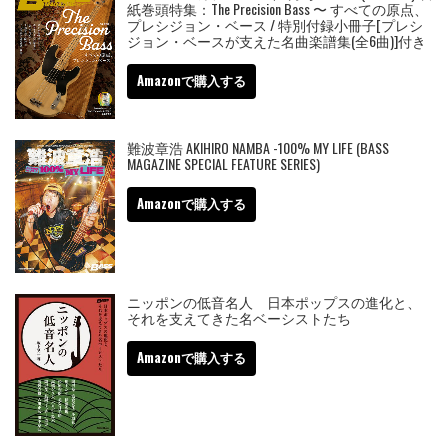
紙巻頭特集：The Precision Bass 〜 すべての原点、
プレシジョン・ベース / 特別付録小冊子[プレシ
ジョン・ベースが支えた名曲楽譜集(全6曲)]付き
Amazonで購入する
難波章浩 AKIHIRO NAMBA -100% MY LIFE (BASS
MAGAZINE SPECIAL FEATURE SERIES)
Amazonで購入する
ニッポンの低音名人 日本ポップスの進化と、
それを支えてきた名ベーシストたち
Amazonで購入する