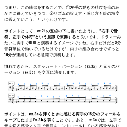
つまり、この練習をすることで、①左手の動きの精度を倍の細
かさに鍛えていきつつ、②リズムの捉え方・感じ方も倍の精度
に鍛えていこう、というわけです。
ポイントとして、ex.2bの五線の下に書いたように、
“右手で音
符、左手で休符”という意識で演奏する
と良いです。ドラマーみ
たいに両手でRLRLと演奏するイメージですね。右手だけだと8分
音符単位で動いているだけですが、両手の組み合わせでずっと
16分が連続している意識で演奏します。
慣れてきたら、スタッカート・バージョン（ex.3a）と元々のバ
ージョン（ex.3b）を交互に演奏します。
ポイントは、
ex.3aを弾くときに感じる両手の16分のフィールを
キープしたままEx.3bを弾く
ことです。あと、ex.3aでは、左手で
音を切る感覚／左手で音価をコントロールしている感覚があり