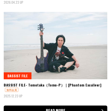
2026.04.23 UP
BASSIST FILE
BASSIST FILE- Tomotaka（Tomo-P）｜[Phantom Excaliver]
無料会員
2025.12.23 UP
READ MORE