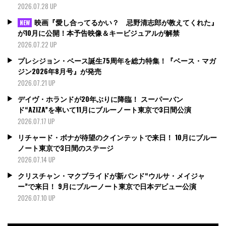
2026.07.28 UP
映画『愛し合ってるかい？ 忌野清志郎が教えてくれた』
NEW
が10月に公開！本予告映像＆キービジュアルが解禁
2026.07.22 UP
プレシジョン・ベース誕生75周年を総力特集！『ベース・マガ
ジン2026年8月号』が発売
2026.07.21 UP
デイヴ・ホランドが20年ぶりに降臨！ スーパーバン
ド“AZIZA”を率いて11月にブルーノート東京で3日間公演
2026.07.17 UP
リチャード・ボナが待望のクインテットで来日！ 10月にブルー
ノート東京で3日間のステージ
2026.07.14 UP
クリスチャン・マクブライドが新バンド“ウルサ・メイジャ
ー”で来日！ 9月にブルーノート東京で日本デビュー公演
2026.07.10 UP