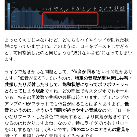
まったく同じじゃないけど、どちらもハイやミッドが削れた状
態になっていますよね。このように、ローをブーストしすぎる
と、前回指摘したのと同じような“抜けない音色”になってしまい
ます。
ライヴで起きがちな問題として、“
低音が回る
”という問題があり
ます。“低音が回る”っていうのは、
特定の音程が壁や床に共鳴・
共振したり反射したりして、飽和状態になってボワボワ～ッっ
となってしまう現象
ですね。どの部屋でもスタジオでもホール
でも、特定の周波数で共鳴や共振は起こります。プリアンプや
アンプのEQがフラットでも低音が回ることは多々あります。
低
音というのは、そういう問題が起きやすい音域
なので、“ローを
かなりブーストした音色”で演奏すると、より問題が起きやすく
なるのはわかりますよね。なので、特にライヴではあまりロー
を出しすぎないほうがいいです。
PAのエンジニアさんの意見
を
聞いて、相談しながら音作りをするべきです。