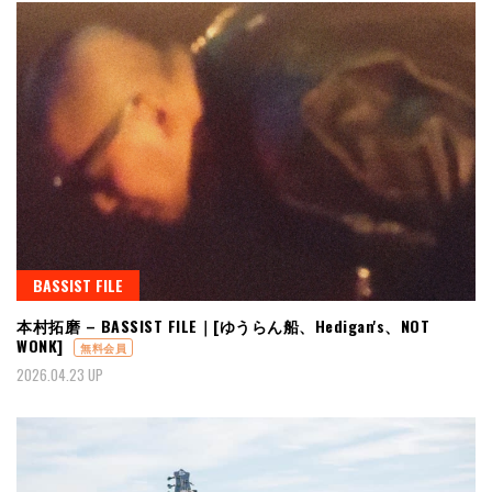
BASSIST FILE
本村拓磨 – BASSIST FILE｜[ゆうらん船、Hedigan's、NOT
WONK]
無料会員
2026.04.23 UP