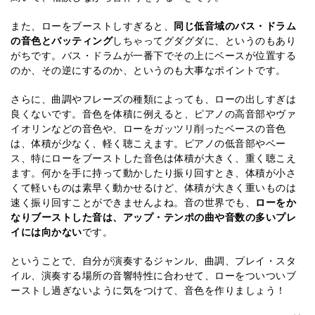
また、ローをブーストしすぎると、
同じ低音域のバス・ドラム
の音色とバッティング
しちゃってグダグダに、というのもあり
がちです。バス・ドラムが一番下でその上にベースが位置する
のか、その逆にするのか、というのも大事なポイントです。
さらに、曲調やフレーズの種類によっても、ローの出しすぎは
良くないです。音色を体積に例えると、ピアノの高音部やヴァ
イオリンなどの音色や、ローをガッツリ削ったベースの音色
は、体積が少なく、軽く聴こえます。ピアノの低音部やベー
ス、特にローをブーストした音色は体積が大きく、重く聴こえ
ます。何かを手に持って動かしたり振り回すとき、体積が小さ
くて軽いものは素早く動かせるけど、体積が大きく重いものは
速く振り回すことができませんよね。音の世界でも、
ローをか
なりブーストした音は、アップ・テンポの曲や音数の多いプレ
イには向かない
です。
ということで、自分が演奏するジャンル、曲調、プレイ・スタ
イル、演奏する場所の音響特性に合わせて、ローをついついブ
ーストし過ぎないように気をつけて、音色を作りましょう！