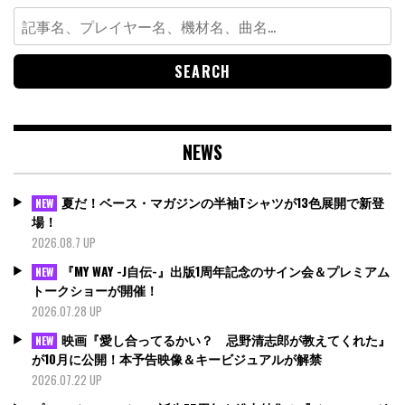
Search
for:
NEWS
夏だ！ベース・マガジンの半袖Tシャツが13色展開で新登
NEW
場！
2026.08.7 UP
『MY WAY -J自伝-』出版1周年記念のサイン会＆プレミアム
NEW
トークショーが開催！
2026.07.28 UP
映画『愛し合ってるかい？ 忌野清志郎が教えてくれた』
NEW
が10月に公開！本予告映像＆キービジュアルが解禁
2026.07.22 UP