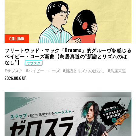
COLUMN
フリートウッド・マック「Dreams」的グルーヴを感じる
ベイビー・ローズ新曲【鳥居真道の“新譜とリズムのは
なし”】
サブスク
#サブスク
#ベイビー・ローズ
#新譜とリズムのはなし
#鳥居真道
2026.08.6 UP