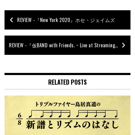
REVIEW -『New York 2020』ホセ・ジェイムズ
REVIEW -『仮BAND with Friends. ~ Live at Streaming ~』仮BAND
RELATED POSTS