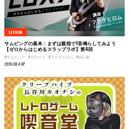
LESSON
サムピングの基本：まずは親指で1音鳴らしてみよう
【ゼロからはじめるスラップラボ】第4回
#サムピング
#ゼロスラ
#フクダヒロム
#初心者
2026.08.4 UP