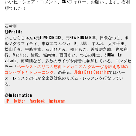
いいね・シェア・コメント、SNSフォロー、お願いします。石村
順でした！
石村順
◎Profile
いしむらじゅん●元LOVE CIRCUS、元NEW PONTA BOX。日食なつこ、ポ
ルノグラフィティ、東京エスムジカ、K、JUJU、すみれ、大江千里、
松山千春、宇崎竜童、石川ひとみ、種ともこ、近藤房之助、豊永利
行、Machico、紘毅、城南海、西田あい、つるの剛士、SUIKA、Le
Velvets、葡萄畑など、多数のライヴや録音に参加している。ロングセ
ラー『
ベーシストのリズム感向上メカニズム グルーヴを鍛える10の
コンセプトとトレーニング
』の著者。
Aloha Bass Coaching
ではベー
ス・レッスンのほか全楽器対象のリズム・レッスンを行なってい
る。
◎Information
HP
Twitter
facebook
Instagram