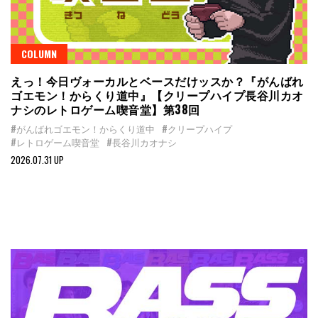
COLUMN
えっ！今日ヴォーカルとベースだけッスか？『がんばれ
ゴエモン！からくり道中』【クリープハイプ長谷川カオ
ナシのレトロゲーム喫音堂】第38回
#がんばれゴエモン！からくり道中
#クリープハイプ
#レトロゲーム喫音堂
#長谷川カオナシ
2026.07.31 UP