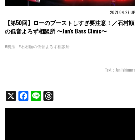
2021.04.27
UP
【第50回】ローのブーストしすぎ要注意！／石村順
の低音よろず相談所 〜Jun’s Bass Clinic〜
#奏法
#石村順の低音よろず相談所
Text：Jun Ishimura
X
Facebook
Line
Threads