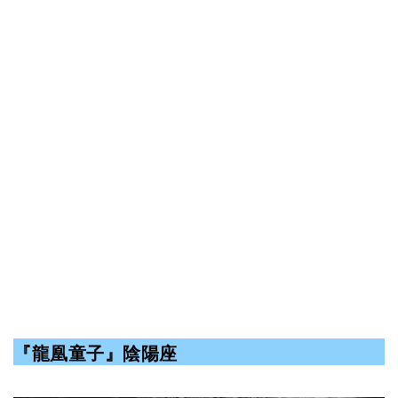
『龍凰童子』陰陽座