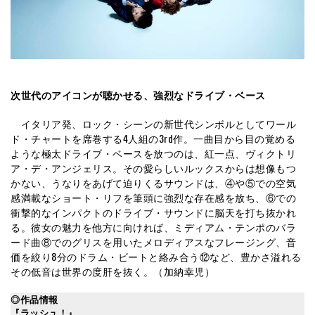
次世代のアイコンが聴かせる、強烈なドライブ・ベース
イタリア発、ロック・シーンの新世代シンボルとしてワール
ド・チャートを席巻する4人組の3rd作。一曲目から目の覚める
ような極太ドライブ・ベースを放つのは、紅一点、ヴィクトリ
ア・デ・アンジェリス。その愛らしいルックスからは想像もつ
かない、うなりをあげて迫りくるサウンドは、④や⑤での空気
感満載なショート・リフを筆頭に強烈な存在感を放ち、⑥での
衝撃的なインパクトのドライブ・サウンドに脳天を打ち抜かれ
る。彼女の魅力を他方に向ければ、ミディアム・テンポのバラ
ード曲⑧でのグリスを用いたメロディアスなフレージング、音
価を絞り8分のドラム・ビートと絡み合う⑫など、豊かさ溢れる
その低音は世界の度肝を抜く。（加納幸児）
◎作品情報
『ラッシュ！』