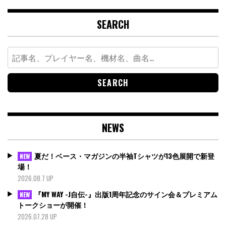
SEARCH
Search
for:
NEWS
夏だ！ベース・マガジンの半袖Tシャツが13色展開で新登
NEW
場！
2026.08.7 UP
『MY WAY -J自伝-』出版1周年記念のサイン会＆プレミアム
NEW
トークショーが開催！
2026.07.28 UP