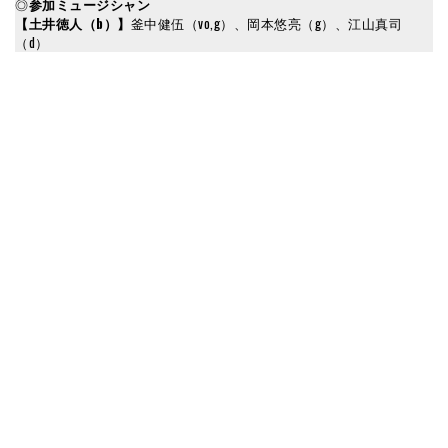
◎
参加ミュージシャン
【土井徳人（b）】
釜中健伍（vo,g）、岡本悠亮（g）、江山真司
（d）