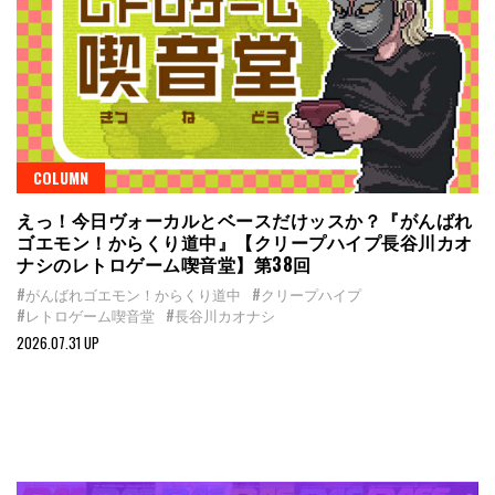
COLUMN
えっ！今日ヴォーカルとベースだけッスか？『がんばれ
ゴエモン！からくり道中』【クリープハイプ長谷川カオ
ナシのレトロゲーム喫音堂】第38回
#がんばれゴエモン！からくり道中
#クリープハイプ
#レトロゲーム喫音堂
#長谷川カオナシ
2026.07.31 UP