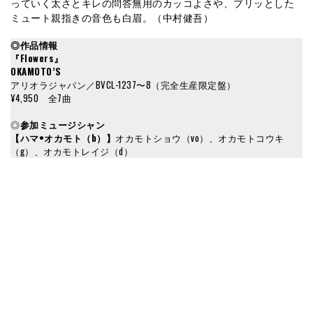
っていく太さとキレの問答無用のカッコよさや、プリッとした
ミュート親指きの音色も白眉。（中村健吾）
◎作品情報
『Flowers』
OKAMOTO’S
アリオラジャパン／BVCL-1237〜8（完全生産限定盤）
¥4,950 全7曲
◎
参加ミュージシャン
【ハマ•オカモト（b）】
オカモトショウ（vo）、オカモトコウキ
（g）、オカモトレイジ（d）