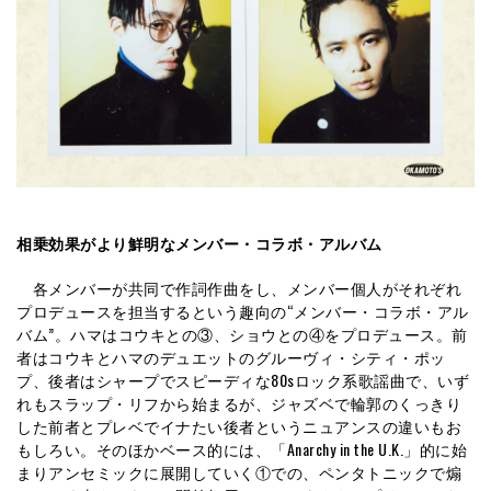
相乗効果がより鮮明なメンバー・コラボ・アルバム
各メンバーが共同で作詞作曲をし、メンバー個人がそれぞれ
プロデュースを担当するという趣向の“メンバー・コラボ・アル
バム”。ハマはコウキとの③、ショウとの④をプロデュース。前
者はコウキとハマのデュエットのグルーヴィ・シティ・ポッ
プ、後者はシャープでスピーディな80sロック系歌謡曲で、いず
れもスラップ・リフから始まるが、ジャズベで輪郭のくっきり
した前者とプレベでイナたい後者というニュアンスの違いもお
もしろい。そのほかベース的には、「Anarchy in the U.K.」的に始
まりアンセミックに展開していく①での、ペンタトニックで煽