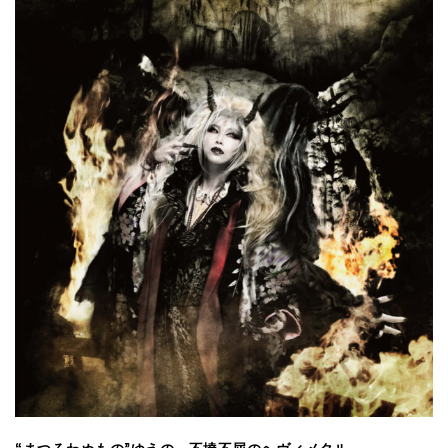
“まつろわぬもの”ゆえの、不撓不屈のヘヴィメタル