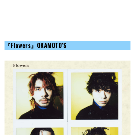
『
Flowers
』OKAMOTO’S