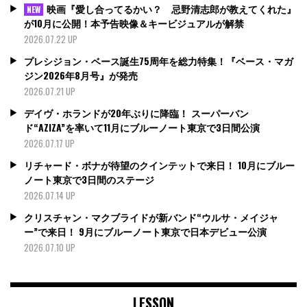
映画『愛し合ってるかい？ 忌野清志郎が教えてくれた』
NEW
が10月に公開！本予告映像＆キービジュアルが解禁
2026.07.22 UP
プレシジョン・ベース誕生75周年を総力特集！『ベース・マガ
ジン2026年8月号』が発売
2026.07.21 UP
デイヴ・ホランドが20年ぶりに降臨！ スーパーバン
ド“AZIZA”を率いて11月にブルーノート東京で3日間公演
2026.07.17 UP
リチャード・ボナが待望のクインテットで来日！ 10月にブルー
ノート東京で3日間のステージ
2026.07.14 UP
クリスチャン・マクブライドが新バンド“ウルサ・メイジャ
ー”で来日！ 9月にブルーノート東京で日本デビュー公演
2026.07.10 UP
LESSON