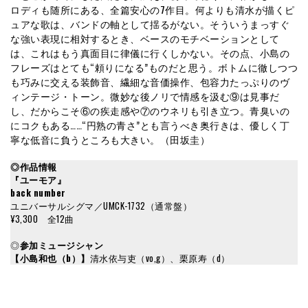
ロディも随所にある、全篇安心の7作目。何よりも清水が描くピ
ュアな歌は、バンドの軸として揺るがない。そういうまっすぐ
な強い表現に相対するとき、ベースのモチベーションとして
は、これはもう真面目に律儀に行くしかない。その点、小島の
フレーズはとても“頼りになる”ものだと思う。ボトムに徹しつつ
も巧みに交える装飾音、繊細な音価操作、包容力たっぷりのヴ
ィンテージ・トーン。微妙な後ノリで情感を汲む⑨は見事だ
し、だからこそ⑥の疾走感や⑦のウネリも引き立つ。青臭いの
にコクもある……“円熟の青さ”とも言うべき奥行きは、優しく丁
寧な低音に負うところも大きい。（田坂圭）
◎作品情報
『ユーモア』
back number
ユニバーサルシグマ／UMCK-1732（通常盤）
¥3,300 全12曲
◎
参加ミュージシャン
【小島和也（b）】
清水依与吏（vo,g）、栗原寿（d）