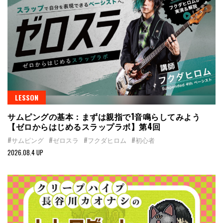
LESSON
サムピングの基本：まずは親指で1音鳴らしてみよう
【ゼロからはじめるスラップラボ】第4回
#サムピング
#ゼロスラ
#フクダヒロム
#初心者
2026.08.4 UP