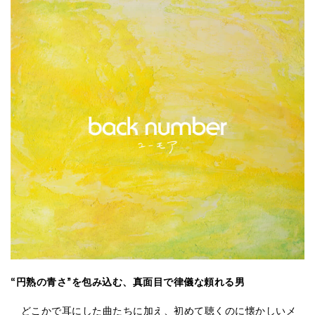
“円熟の青さ”を包み込む、真面目で律儀な頼れる男
どこかで耳にした曲たちに加え、初めて聴くのに懐かしいメ