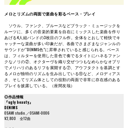
メロとリズムの両面で楽曲を彩るベース・プレイ
ソウル、ファンク、ブルースなどブラック・ミュージックを
ルーツに、多くの音楽的要素を自在にミックスした楽曲を作り
あげる4人組バンドの3枚目のフル作。全体をとおして軽快でキ
ャッチーな楽曲が多い印象だが、各曲でさまざまなジャンルの
サウンドが“DENIMS色”に昇華されていると感じられる。ベース
は、フィルターを使用した音色で奏でるタイトにハネるファン
クなノリの②、オクターヴを織り交ぜつつもなめらかなオブリ
でメリハリのあるリフを展開する⑦、アウフタクトを基調とす
るメロが独特のリズムを生み出している⑪など、メロディアス
さ、そしてリズム体としての役割の両面で非常に存在感のある
プレイを披露している。（座間友哉）
◎作品情報
『
ugly beauty』
DENIMS
OSAMI studio.／OSAMI-0006
¥2,800 全12曲