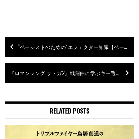
“ベーシストのための”エフェクター知識【ベース初心者のための知識“キホンのキ”】第13回
『ロマンシング サ・ガ2』戦闘曲に学ぶキー選び！真面目な話をする際はワントーン下げて【クリープハイプ長谷川カオナシのレトロゲーム喫音堂】- 第10回
RELATED POSTS