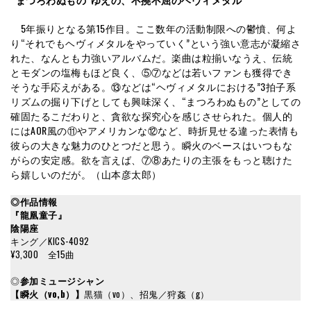
5年振りとなる第15作目。ここ数年の活動制限への鬱憤、何よ
り“それでもヘヴィメタルをやっていく”という強い意志が凝縮さ
れた、なんとも力強いアルバムだ。楽曲は粒揃いなうえ、伝統
とモダンの塩梅もほど良く、⑤⑦などは若いファンも獲得でき
そうな手応えがある。⑬などは“ヘヴィメタルにおける”3拍子系
リズムの掘り下げとしても興味深く、“まつろわぬもの”としての
確固たるこだわりと、貪欲な探究心を感じさせられた。個人的
にはAOR風の⑪やアメリカンな⑫など、時折見せる違った表情も
彼らの大きな魅力のひとつだと思う。瞬火のベースはいつもな
がらの安定感。欲を言えば、⑦⑧あたりの主張をもっと聴けた
ら嬉しいのだが。（山本彦太郎）
◎作品情報
『龍凰童子』
陰陽座
キング／KICS-4092
¥3,300 全15曲
◎
参加ミュージシャン
【瞬火（vo,b）】
黒猫（vo）、招鬼／狩姦（g）