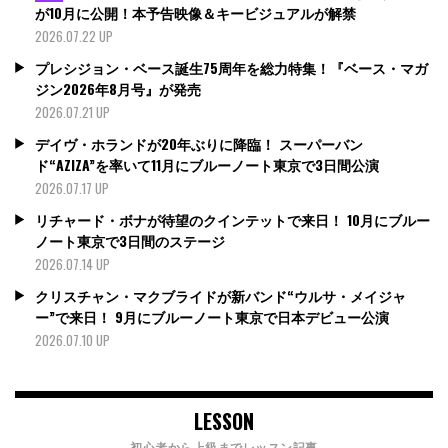
が10月に公開！本予告映像＆キービジュアルが解禁
2026.07.22 UP
プレシジョン・ベース誕生75周年を総力特集！『ベース・マガ
ジン2026年8月号』が発売
2026.07.21 UP
デイヴ・ホランドが20年ぶりに降臨！ スーパーバン
ド“AZIZA”を率いて11月にブルーノート東京で3日間公演
2026.07.17 UP
リチャード・ボナが待望のクインテットで来日！ 10月にブルー
ノート東京で3日間のステージ
2026.07.14 UP
クリスチャン・マクブライドが新バンド“ウルサ・メイジャ
ー”で来日！ 9月にブルーノート東京で日本デビュー公演
2026.07.10 UP
LESSON
初心者から上級までレッスン記事