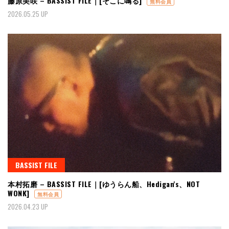
藤原美咲 – BASSIST FILE｜[そこに鳴る]
無料会員
2026.05.25 UP
BASSIST FILE
本村拓磨 – BASSIST FILE｜[ゆうらん船、Hedigan's、NOT
WONK]
無料会員
2026.04.23 UP