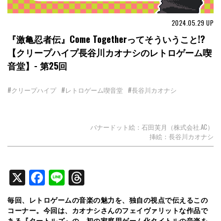
2024.05.29
UP
『激亀忍者伝』Come Togetherってそういうこと!?
【クリープハイプ長谷川カオナシのレトロゲーム喫
音堂】- 第25回
#クリープハイプ
#レトロゲーム喫音堂
#長谷川カオナシ
バナードット絵：石田芙月（株式会社.AC）
挿絵：長谷川カオナシ
X
Facebook
Line
Threads
毎回、レトロゲームの音楽の魅力を、独自の視点で伝えるこの
コーナー。今回は、カオナシさんのフェイヴァリットな作品で
ある『タートルズ』の、初の家庭用ゲーム化タイトルの音楽を