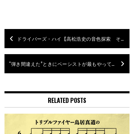
ドライバーズ・ハイ【高松浩史の音色探索 その箱の中は地獄より深い】– 第10回
“弾き間違えた”ときにベーシストが最もやってはいけないこと【石村順の低音よろず相談所】第131回
RELATED POSTS