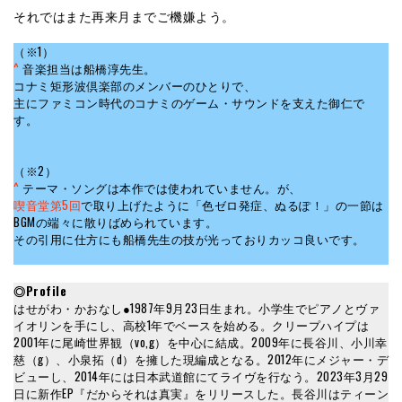
それではまた再来月までご機嫌よう。
（※1）
^
音楽担当は船橋淳先生。
コナミ矩形波倶楽部のメンバーのひとりで、
主にファミコン時代のコナミのゲーム・サウンドを支えた御仁で
す。
（※2）
^
テーマ・ソングは本作では使われていません。が、
喫音堂第5回
で取り上げたように「色ゼロ発症、ぬるぽ！」の一節は
BGMの端々に散りばめられています。
その引用に仕方にも船橋先生の技が光っておりカッコ良いです。
◎Profile
はせがわ・かおなし●1987年9月23日生まれ。小学生でピアノとヴァ
イオリンを手にし、高校1年でベースを始める。クリープハイプは
2001年に尾崎世界観（vo,g）を中心に結成。2009年に長谷川、小川幸
慈（g）、小泉拓（d）を擁した現編成となる。2012年にメジャー・デ
ビューし、2014年には日本武道館にてライヴを行なう。2023年3月29
日に新作EP『だからそれは真実』をリリースした。長谷川はティーン