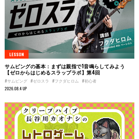
LESSON
サムピングの基本：まずは親指で1音鳴らしてみよう
【ゼロからはじめるスラップラボ】第4回
#サムピング
#ゼロスラ
#フクダヒロム
#初心者
2026.08.4 UP