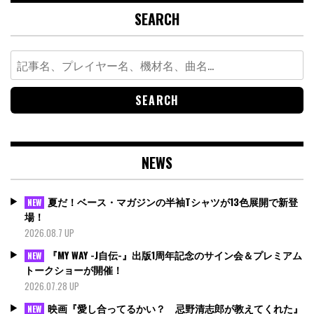
SEARCH
Search
for:
NEWS
夏だ！ベース・マガジンの半袖Tシャツが13色展開で新登
NEW
場！
2026.08.7 UP
『MY WAY -J自伝-』出版1周年記念のサイン会＆プレミアム
NEW
トークショーが開催！
2026.07.28 UP
映画『愛し合ってるかい？ 忌野清志郎が教えてくれた』
NEW