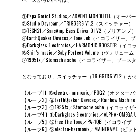
①Papa Goriot Studios／ADVENT MONOLITH.（
②Studio Dayream／TRIGGER6 V1.2（スイッチャー）
③TECH21／SansAmp Bass Driver DI V2（プリアンプ
④EarthQuaker Devices／Tone Job（イコライザ
⑤Darkglass Electronics／HARMONIC BOOS
⑥Shin’s music／Baby Perfect Volume（ヴォリ
⑦1995fx／Stomache ache（イコライザー、ブース
となっており、スイッチャー（TRIGGER6 V1.2 ）
【ループ1】⑧electro-harmonix／POG2（オクター
【ループ2】⑨EarthQuaker Devices／Rainbow M
【ループ3】⑩1995fx／Stomache ache（イコ
【ループ4】⑪Darkglass Electronics／ALPHA･O
【ループ5】⑫Free The Tone／PA-1QB（イコラ
【ループ6】⑬electro-harmonix／MAINFRAM