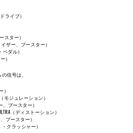
オーバードライブ）
）
ー、ブースター）
TER（イコライザー、ブースター）
ューム・ペダル）
ター）
からの信号は、
バー）
achine（モジュレーション）
ライザー、ブースター）
MEGA ULTRA（ディストーション）
イザー、ブースター）
E（ビット・クラッシャー）