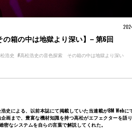
202
の箱の中は地獄より深い】– 第6回
高松浩史
#高松浩史の音色探索 その箱の中は地獄より深い
浩史による、以前本誌にて掲載していた当連載がBM Webに
強企画まで、豊富な機材知識を持つ高松がエフェクターを語
緻密なシステムを自らの言葉で解説してくれた。