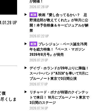
が開催！
2026.07.28 UP
映画『愛し合ってるかい？ 忌
NEW
野清志郎が教えてくれた』が10月に公
4.01.28
UP
開！本予告映像＆キービジュアルが解
禁
2026.07.22 UP
プレシジョン・ベース誕生75周
NEW
年を総力特集！『ベース・マガジン
2026年8月号』が発売
2026.07.21 UP
デイヴ・ホランドが20年ぶりに降臨！
スーパーバンド“AZIZA”を率いて11月に
ブルーノート東京で3日間公演
2026.07.17 UP
リチャード・ボナが待望のクインテッ
て復
トで来日！ 10月にブルーノート東京で
り尽くしま
3日間のステージ
2026.07.14 UP