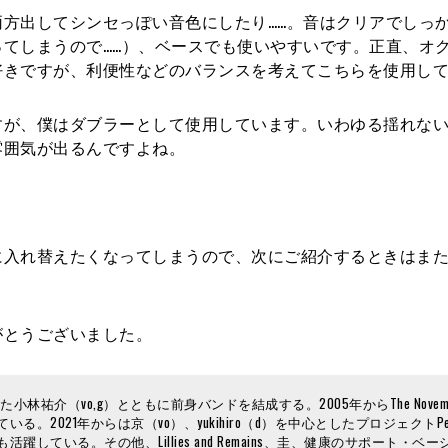
方出してシンセっぽい音色にしたり……。音はクリアでしっ
てしまうので……）、ベースでも使いやすいです。正直、オ
好きですが、利便性などのバランスを考えてこちらを使用し
すが、僕はダブラーとして使用しています。いわゆる揺れな
雰囲気が出るんですよね。
に入れ替えたくなってしまうので、次にご紹介するときはま
がとうございました。
祐介（vo,g）とともに前身バンドを結成する。2005年からThe Novemb
021年からは京（vo）、yukihiro（d）を中心としたプロジェクトPet
バーとしても活躍している。その他、Lillies and Remains、圭、健康のサポート・