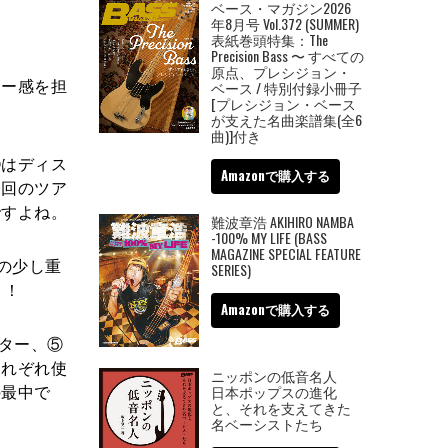
ベース・マガジン2026
年8月号 Vol.372 (SUMMER)
表紙巻頭特集：The
Precision Bass 〜 すべての
原点、プレシジョン・
ロー感を担
ベース / 特別付録小冊子
[プレシジョン・ベース
が支えた名曲楽譜集(全6
曲)]付き
⑤はディス
Amazonで購入する
今回のツア
ですよね。
難波章浩 AKIHIRO NAMBA
-100% MY LIFE (BASS
MAGAZINE SPECIAL FEATURE
んの少し重
SERIES)
！！
Amazonで購入する
ター、⑤
それぞれ使
ニッポンの低音名人
の最中で
日本ポップスの進化
と、それを支えてきた
名ベーシストたち