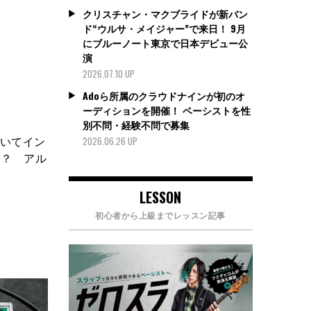
クリスチャン・マクブライドが新バン
ド“ウルサ・メイジャー”で来日！ 9月
にブルーノート東京で日本デビュー公
演
2026.07.10 UP
Adoら所属のクラウドナインが初のオ
ーディションを開催！ ベーシストを性
別不問・経験不問で募集
についてイン
2026.06.26 UP
は？ アル
LESSON
初心者から上級までレッスン記事