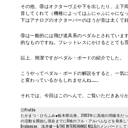
その他、⑧はオクターヴ上や下を出したり、上下両
音してくれて（機種によってはふにゃふにゃになっ
下はアナログのオクターバーのほうが音は太くて
⑨は一般的には飛び道具系のペダルとされていま
的なものですね。フレットレスにかけるととても
以上、簡潔ですがペダル・ボードの紹介でした。
こうやってペダル・ボードの解説をすると、一気
と変わっているかもしれませんね……。
それでは、今回はこのへんで。ご覧いただきあり
◎Profile
たかまつ・ひろふみ●栃木県出身。2002年に高校の同級生だった小林
の活動を開始し現在までに8枚のフル・アルバムなどを発表している。2
Brabancon、浅井健一&THE INTERCHANGE KILLSのメン