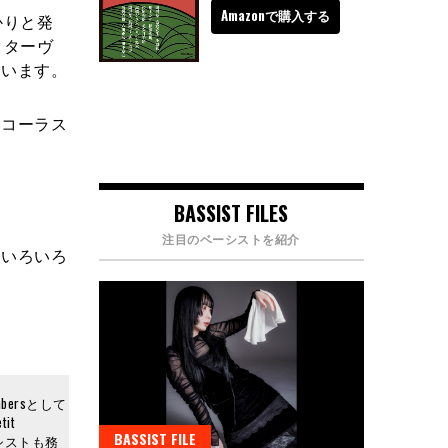
Amazonで購入する
かりと発
クターヴ
ています。
いコーラス
BASSIST FILES
注目のベーシストを紹介
たいろいろ
ersとして
it
BASSIST FILE
ベーシストも務