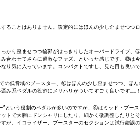
にすることはありません。設定的にはほんの少し歪ませつつ
。
しっかり歪ませつつ輪郭がはっきりしたオーバードライブ、
組み合わせてさらに過激なファズ、といった感じです。⑬は
かなり気に入っています。コンパクトですし、見た目も良い
⑦が最終段での低音域のブースター、⑩はほんの少し歪ませつつ、ほ
歪み系ペダルの役割にメリハリがついてすごく良いです……
ー”という役割のペダルが多いのですが、④はミッド・ブース
セットで大胆にドンシャリにしたり、細かく微調整したりと
ですが、イコライザー、ブースターのセクションは試行錯誤