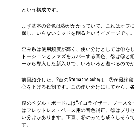
という構成です。
まず基本の音色は③がかかっていて、これはオフ
保し、いらないミッドを削るというイメージです
歪み系は使用頻度が高く、使い分けとしては①を
トーションとファズをカバーする音色、⑬は⑤と
ーから導入した新入りで、いろいろと遊べるので
前回紹介した、2台のStomache acheは、
心を下げる役割です。この使い分けにしてから、各
僕のペダル・ボードには“イコライザー、ブースタ
はフレットレス・ベース用の音色補正、⑫はプリ
い分けがあります。正直、⑫のみでも成立しそう
す。