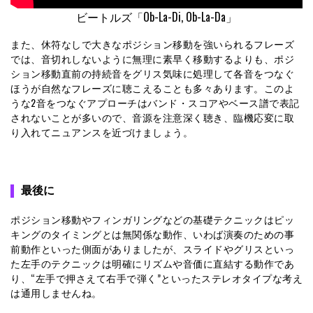
ビートルズ「Ob-La-Di, Ob-La-Da」
また、休符なしで大きなポジション移動を強いられるフレーズ
では、音切れしないように無理に素早く移動するよりも、ポジ
ション移動直前の持続音をグリス気味に処理して各音をつなぐ
ほうが自然なフレーズに聴こえることも多々あります。このよ
うな2音をつなぐアプローチはバンド・スコアやベース譜で表記
されないことが多いので、音源を注意深く聴き、臨機応変に取
り入れてニュアンスを近づけましょう。
最後に
ポジション移動やフィンガリングなどの基礎テクニックはピッ
キングのタイミングとは無関係な動作、いわば演奏のための事
前動作といった側面がありましたが、スライドやグリスといっ
た左手のテクニックは明確にリズムや音価に直結する動作であ
り、“左手で押さえて右手で弾く”といったステレオタイプな考え
は通用しませんね。