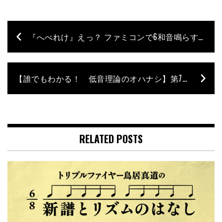
『へべれけ』えっ？ ファミコンで6和音鳴らすんですか？【クリープハイプ長谷川カオナシのレトロゲーム喫音堂】- 第17回
【誰でもわかる！ 低音理論のオハナシ】第7回 – “コード最終篇”
RELATED POSTS