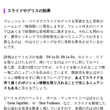
スライドやグリスの効果
フレットレス・ベースでスライドやグリスを実践すると音程が
シームレス（無段階）に変化しますが、フレット付きのベース
ではあくまで段階的な音程変化に過ぎません。それにも関わら
ず、通常ピッキングでの音程変化に比べてニュアンスが大きく
異なるのは、やはりピッキングせずに音程を変化させているか
らです。
譜例はビートルズの名曲「Ob-La-Di, Ob-La-Da」のメイン・リフ
を取り上げたもので、弾いているのはコードに対してルート、
長三度、五度の3音だけですが、スライドを取り入れることで唯
一無二のニュアンスを生み出しています。開放弦を使えばポジ
ション移動をせずに弾けるフレーズですが、
あえてスライドを
伴う遠くのポジション移動を取り入れることで生じるニュアン
スもある
と言えるでしょう。
ビートルズのベーシスト、ポール・マッカートニーはほかにも
「Come Together」や「Dear Prudence」など、スライドを駆使した
歌心溢れる名演を数多く残していますので、未聴の方はぜひ聴