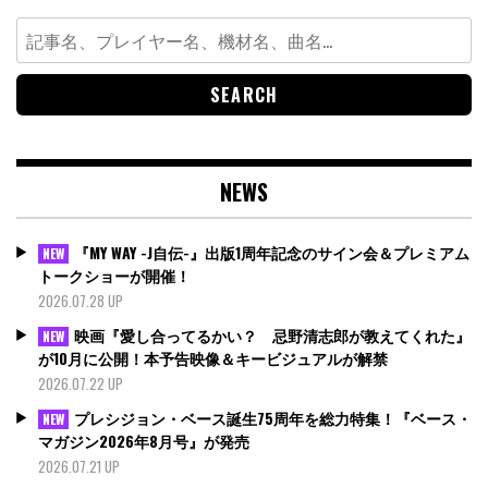
Search
for:
NEWS
『MY WAY -J自伝-』出版1周年記念のサイン会＆プレミアム
NEW
トークショーが開催！
2026.07.28 UP
映画『愛し合ってるかい？ 忌野清志郎が教えてくれた』
NEW
が10月に公開！本予告映像＆キービジュアルが解禁
2026.07.22 UP
プレシジョン・ベース誕生75周年を総力特集！『ベース・
NEW
マガジン2026年8月号』が発売
2026.07.21 UP