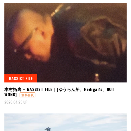
BASSIST FILE
本村拓磨 – BASSIST FILE｜[ゆうらん船、Hedigan's、NOT
WONK]
無料会員
2026.04.23 UP