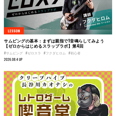
LESSON
サムピングの基本：まずは親指で1音鳴らしてみよう
【ゼロからはじめるスラップラボ】第4回
#サムピング
#ゼロスラ
#フクダヒロム
#初心者
2026.08.4 UP