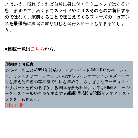
とはいえ、慣れてくれば自然に身に付くテクニックではあると
思いますので、あくまで
スライドやグリスそのものに着目する
のではなく、演奏することで聴こえてくるフレーズのニュアン
スを最優先に
練習に取り組むと習得スピードも早まるでしょ
う。
■連載一覧は
こちら
から。
◎講師：河辺真
かわべ・まこと●1997年結成のロック・バンドSMORGASのベーシス
ト。ミクスチャー・シーンにいながらヴィンテージ・ジャズ・ベー
スを携えた異色の存在感で注目を集める。さまざまなアーティスト
のサポートを務めるほか、教則本を多数執筆。近年はNOAHミュージ
ック・スクールや自身が主宰するAKARI MUSIC WORKSなどでインスト
ラクターも務める。
Official HP