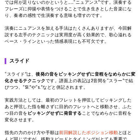
では何が足りないのかというと……“ニュアンス”です。演奏する
フレーズに抑揚や表情をつけることで生き生きとした音楽にな
り、奏者の感性で生演奏する意味も増すのです。
演奏にニュアンスを加える手法はたくさんありますが、今回解
説する左手のテクニックは実用度が高く効果的で、歌心溢れる
ベース・ラインといった情感表現にも不可欠です。
スライド
“スライド”は、
後発の音をピッキングせずに音程をなめらかに変
化させるテクニック
です。譜面上の表記は2音間を“スラー”で結
びつつ、“Sl.”や“s.”などと併記されます。
実践方法としては、最初のフレットを押弦してピッキングした
あと押弦した指を離さずに目的のフレットへと移動させ、ふた
つ目の音を
ピッキングせずに発音する
ことでなめらかに音程を
変化させます。
指先の力のかけ方や手順は
前回解説したポジション移動
とほと
んど同じですが、移動スピードとタイミングがとても重要で