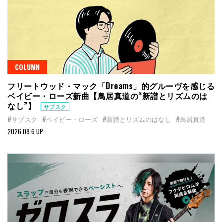
COLUMN
フリートウッド・マック「Dreams」的グルーヴを感じる
ベイビー・ローズ新曲【鳥居真道の“新譜とリズムのは
なし”】
サブスク
#サブスク
#ベイビー・ローズ
#新譜とリズムのはなし
#鳥居真道
2026.08.6 UP