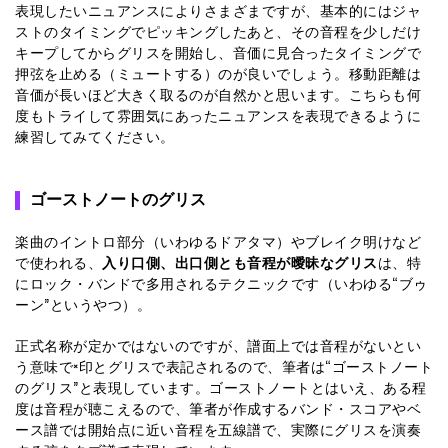
表現したいニュアンスによりさまざまですが、基本的にはジャ
ストのタイミングでピッキングしたあと、その音程を少しだけ
キープしてからグリスを開始し、音価に見合ったタイミングで
押弦を止める（ミュートする）のが良いでしょう。移動距離は
音価が長いほど大きく取るのが自然かと思います。こちらも何
度もトライして雰囲気にあったニュアンスを表現できるように
練習してみてください。
ゴーストノートのグリス
楽曲のイントロ部分（いわゆるドアタマ）やブレイク明けなど
で使われる、
入り口側、出口側とも音程が曖昧なグリス
は、特
にロック・バンドで多用されるテクニックです（いわゆる“ブゥ
ーン”というやつ）。
正式名称が定かではないのですが、譜面上では音程がないとい
う意味で×印とグリスで表記されるので、筆者は“ゴーストノート
のグリス”と表現しています。ゴーストノートとはいえ、ある程
度は音程が聴こえるので、筆者が作成するバンド・スコアやベ
ース譜では開始点に近い音程を五線譜で、実際にグリスを演奏