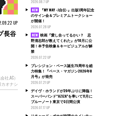
2026.08.7 UP
『MY WAY -J自伝-』出版1周年記念
NEW
のサイン会＆プレミアムトークショー
が開催！
.09.22
UP
2026.07.28 UP
プ長谷
映画『愛し合ってるかい？ 忌
NEW
野清志郎が教えてくれた』が10月に公
開！本予告映像＆キービジュアルが解
禁
2026.07.22 UP
プレシジョン・ベース誕生75周年を総
力特集！『ベース・マガジン2026年8
月号』が発売
社.AC）
2026.07.21 UP
川カオナシ
デイヴ・ホランドが20年ぶりに降臨！
スーパーバンド“AZIZA”を率いて11月に
ブルーノート東京で3日間公演
2026.07.17 UP
リチャード・ボナが待望のクインテッ