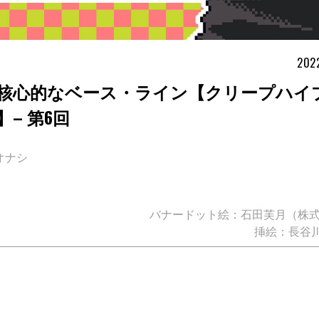
2022
核心的なベース・ライン【クリープハイ
– 第6回
オナシ
バナードット絵：石田芙月（株式会
挿絵：長谷