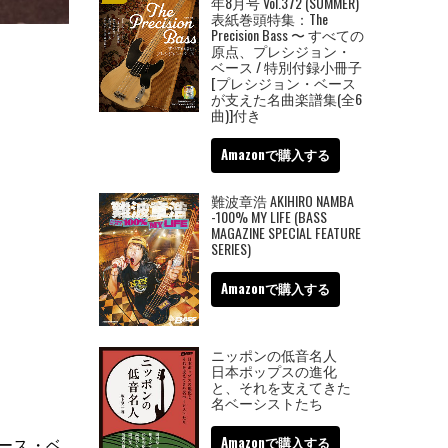
年8月号 Vol.372 (SUMMER)
表紙巻頭特集：The
Precision Bass 〜 すべての
原点、プレシジョン・
ベース / 特別付録小冊子
[プレシジョン・ベース
が支えた名曲楽譜集(全6
曲)]付き
Amazonで購入する
難波章浩 AKIHIRO NAMBA
-100% MY LIFE (BASS
MAGAZINE SPECIAL FEATURE
SERIES)
Amazonで購入する
ニッポンの低音名人
日本ポップスの進化
と、それを支えてきた
名ベーシストたち
ース・ベ
Amazonで購入する