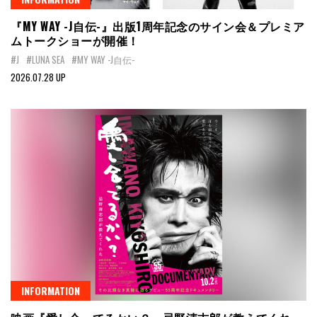
『MY WAY -J自伝-』出版1周年記念のサイン会＆プレミア
ムトークショーが開催！
#J
#LUNA SEA
#MY WAY -J自伝-
2026.07.28 UP
INFORMATION