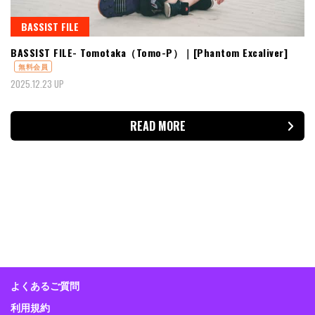
BASSIST FILE
BASSIST FILE- Tomotaka（Tomo-P）｜[Phantom Excaliver]
無料会員
2025.12.23 UP
READ MORE
よくあるご質問
利用規約