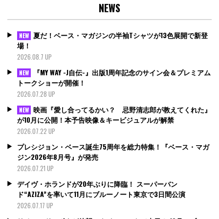
NEWS
夏だ！ベース・マガジンの半袖Tシャツが13色展開で新登
NEW
場！
2026.08.7 UP
『MY WAY -J自伝-』出版1周年記念のサイン会＆プレミアム
NEW
トークショーが開催！
2026.07.28 UP
映画『愛し合ってるかい？ 忌野清志郎が教えてくれた』
NEW
が10月に公開！本予告映像＆キービジュアルが解禁
2026.07.22 UP
プレシジョン・ベース誕生75周年を総力特集！『ベース・マガ
ジン2026年8月号』が発売
2026.07.21 UP
デイヴ・ホランドが20年ぶりに降臨！ スーパーバン
ド“AZIZA”を率いて11月にブルーノート東京で3日間公演
2026.07.17 UP