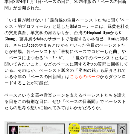
本日2024年11月11日=ベースの日に、2024年版の『ベースの日新
聞』が公開された。
「いま目が離せない！“最前線の注目ベーシストたちに聞く”ベー
シスト的プロフィール」と題したQ&Aコーナーには、緑黄色社会
の穴見真吾、羊文学の河西ゆりか、台湾のElephant GymからKT
Chang、藤井風やAdoのサポートで活躍する小林修己、Kroiの関将
典、さらにAoooのやまもとひかるといった注目のベーシストた
ちが登場。各ベーシストが「最初にベースでコピーした曲」や
「ベースにまつわる“5・7・5”」、「世の中のベーシストたちに
聞いてみたいこと」などのベースに関する8つの質問に回答して
いる。そのほか、ベーシスト30名の「座右の銘」も紹介されて
いる今年の『ベースの日新聞』は
こちらのページ
からダウンロ
ードすることが可能だ。
ベースという楽器や音楽シーンを支えるベーシストたちを讃え
る日をこの特別な日に、ぜひ『ベースの日新聞』でベーシスト
たちの思考や想いに触れてみてはいかがだろうか。