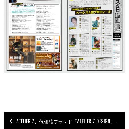
ATELIER Z、低価格ブランド「ATELIER Z DESIGN」の販売を開始！第1弾はショートスケールの“babyZ-4J Vintage”