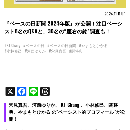
2024.11.11
UP
『ベースの日新聞 2024年版』が公開！注目ベーシ
スト6名のQ&Aと、30名の“座右の銘”調査も！
#KT Chang
#ベースの日
#ベースの日新聞
#やまもとひかる
#小林修己
#河西ゆりか
#穴見真吾
#関将典
X
Facebook
Line
Threads
穴見真吾、河西ゆりか、 KT Chang 、小林修己、関将
典、やまもとひかる の“ベーシスト的プロフィール”が公
開！