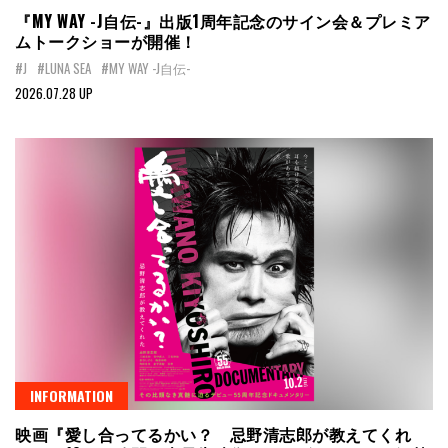
『MY WAY -J自伝-』出版1周年記念のサイン会＆プレミア
ムトークショーが開催！
#J
#LUNA SEA
#MY WAY -J自伝-
2026.07.28 UP
INFORMATION
映画『愛し合ってるかい？ 忌野清志郎が教えてくれ