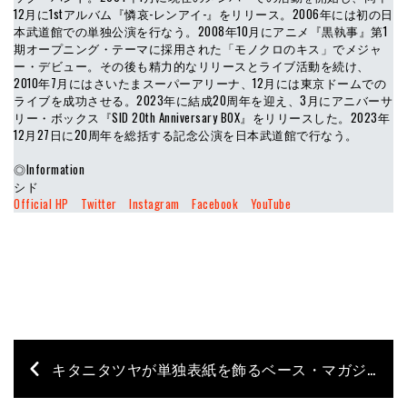
12月に1stアルバム『憐哀-レンアイ-』をリリース。2006年には初の日
本武道館での単独公演を行なう。2008年10月にアニメ『黒執事』第1
期オープニング・テーマに採用された「モノクロのキス」でメジャ
ー・デビュー。その後も精力的なリリースとライブ活動を続け、
2010年7月にはさいたまスーパーアリーナ、12月には東京ドームでの
ライブを成功させる。2023年に結成20周年を迎え、3月にアニバーサ
リー・ボックス『SID 20th Anniversary BOX』をリリースした。2023年
12月27日に20周年を総括する記念公演を日本武道館で行なう。
◎Information
シド
Official HP
Twitter
Instagram
Facebook
YouTube
キタニタツヤが単独表紙を飾るベース・マガジン2月号が発売。『アクティヴJBタイプ大研究』『ベーシストのための”新世代ジャズ”入門』特集も！