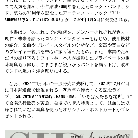
スで人気を集め、今年結成20周年を迎えたロック・バンド、シ
ド。彼らの20周年を記念したアーティスト・ブック『20th
Anniversary SID PLAYER’S BOOK』が、2024年1月5日に発売される。
本書はシドのこれまでの軌跡を、メンバーそれぞれが過去・
現在・未来を語ったロング・インタビューをはじめ、使用機材
の紹介、楽曲やプレイ・スタイルの分析など、楽器や楽曲など
のプレイヤー視点を中心に振り返ったもの。また、本書のため
だけの撮り下ろしフォトや、本人が撮影したプライベートの趣
味写真も収録し、さまざまな視点からバンドを掘り下げ、改め
てシドの魅力を浮き彫りにする。
なお、2024年1月5日の一般発売に先駆けて、2023年12月27日
に日本武道館で開催される、20周年を締めくくる記念ライ
ブ、“SID 20th Anniversary GRAND FINAL 「いちばん好きな場所」”に
て会場先行販売を実施。会場での購入特典として、誌面には収
録されていない写真を使ったオリジナル・ポストカードがプレ
ゼントされる。