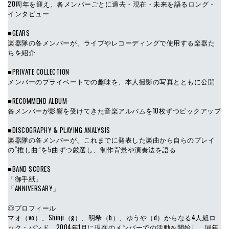
20周年を迎え、各メンバーごとに過去・現在・未来を語るロング・
インタビュー
■GEARS
楽器隊の各メンバーが、ライブやレコーディングで使用する楽器た
ちを紹介
■PRIVATE COLLECTION
メンバーのプライベートでの趣味を、本人撮影の写真とともに公開
■RECOMMEND ALBUM
各メンバーが影響を受けてきた音楽アルバムを10枚ずつピックアップ
■DISCOGRAPHY & PLAYING ANALYSIS
楽器隊の各メンバーが、これまでに発表した楽曲から自らのプレイ
の“推し曲”を5曲ずつ厳選し、制作背景や演奏法を語る
■BAND SCORES
「御手紙」
「ANNIVERSARY」
◎プロフィール
マオ（vo）、Shinji（g）、明希（b）、ゆうや（d）からなる4人組ロ
ック・バンド。2004年1月に現在のメンバーでの活動を開始し、同年