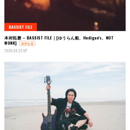
BASSIST FILE
本村拓磨 – BASSIST FILE｜[ゆうらん船、Hedigan's、NOT
WONK]
無料会員
2026.04.23 UP