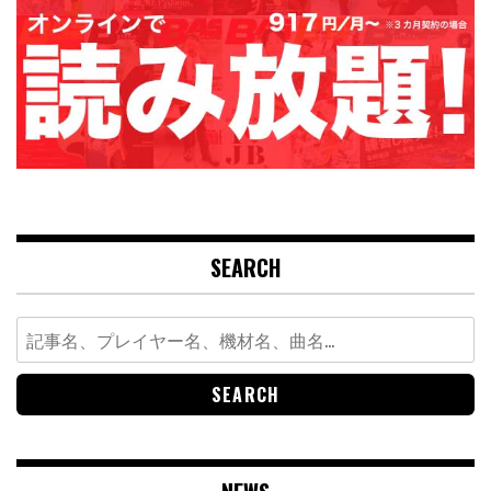
SEARCH
Search
for: