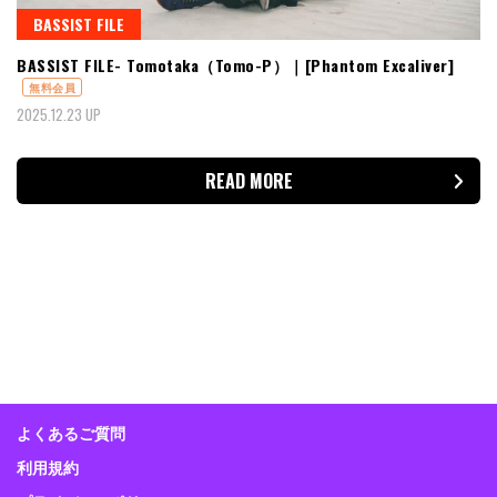
BASSIST FILE
BASSIST FILE- Tomotaka（Tomo-P）｜[Phantom Excaliver]
無料会員
2025.12.23 UP
READ MORE
よくあるご質問
利用規約