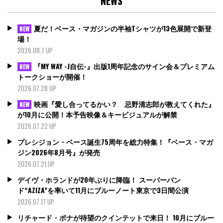
NEWS
夏だ！ベース・マガジンの半袖Tシャツが13色展開で新登
NEW
場！
2026.08.7 UP
『MY WAY -J自伝-』出版1周年記念のサイン会＆プレミアム
NEW
トークショーが開催！
2026.07.28 UP
映画『愛し合ってるかい？ 忌野清志郎が教えてくれた』
NEW
が10月に公開！本予告映像＆キービジュアルが解禁
2026.07.22 UP
プレシジョン・ベース誕生75周年を総力特集！『ベース・マガ
ジン2026年8月号』が発売
2026.07.21 UP
デイヴ・ホランドが20年ぶりに降臨！ スーパーバン
ド“AZIZA”を率いて11月にブルーノート東京で3日間公演
2026.07.17 UP
リチャード・ボナが待望のクインテットで来日！ 10月にブルー