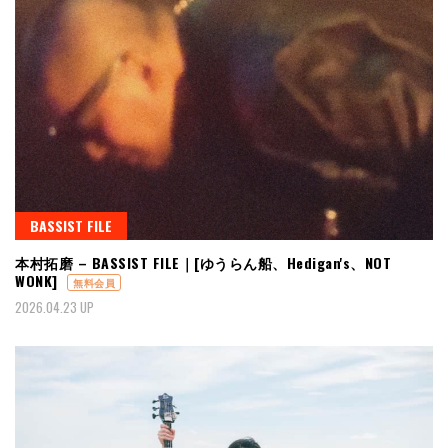
BASSIST FILE
本村拓磨 – BASSIST FILE｜[ゆうらん船、Hedigan's、NOT
WONK]
無料会員
2026.04.23 UP