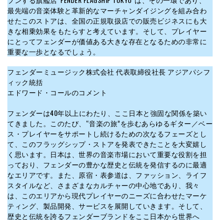
最先端の音楽体験と革新的なマーチャンダイジングを組み合わ
せたこのストアは、全国の正規取扱店での販売ビジネスにも大
きな相乗効果をもたらすと考えています。そして、プレイヤー
にとってフェンダーが価値ある大きな存在となるための非常に
重要な一歩となるでしょう。
フェンダーミュージック株式会社 代表取締役社長 アジアパシフ
ィック統括
エドワード・コールのコメント
フェンダーは40年以上にわたり、ここ日本と強固な関係を築い
てきました。このたび、“音楽の旅”を歩むあらゆるギター／ベー
ス・プレイヤーをサポートし続けるための次なるフェーズとし
て、このフラッグシップ・ストアを発表できたことを大変嬉し
く思います。日本は、世界の音楽市場において重要な役割を担
っており、フェンダーの豊かな歴史と伝統を発信するのに最適
なエリアです。また、原宿・表参道は、ファッション、ライフ
スタイルなど、さまざまなカルチャーの中心地であり、我々
は、このエリアから現代プレイヤーのニーズに合わせたマーケ
ティング、製品開発、サービスを展開していきます。そして、
歴史と伝統を誇るフェンダーブランドをここ日本から世界へ