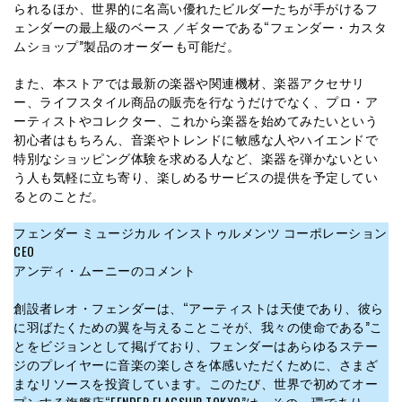
られるほか、世界的に名高い優れたビルダーたちが手がけるフ
ェンダーの最上級のベース ／ギターである“フェンダー・カスタ
ムショップ”製品のオーダーも可能だ。
また、本ストアでは最新の楽器や関連機材、楽器アクセサリ
ー、ライフスタイル商品の販売を行なうだけでなく、プロ・ア
ーティストやコレクター、これから楽器を始めてみたいという
初心者はもちろん、音楽やトレンドに敏感な人やハイエンドで
特別なショッピング体験を求める人など、楽器を弾かないとい
う人も気軽に立ち寄り、楽しめるサービスの提供を予定してい
るとのことだ。
フェンダー ミュージカル インストゥルメンツ コーポレーション
CEO
アンディ・ムーニーのコメント
創設者レオ・フェンダーは、“アーティストは天使であり、彼ら
に羽ばたくための翼を与えることこそが、我々の使命である”こ
とをビジョンとして掲げており、フェンダーはあらゆるステー
ジのプレイヤーに音楽の楽しさを体感いただくために、さまざ
まなリソースを投資しています。このたび、世界で初めてオー
プンする旗艦店“FENDER FLAGSHIP TOKYO”は、その一環であり、