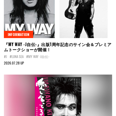
INFORMATION
『MY WAY -J自伝-』出版1周年記念のサイン会＆プレミア
ムトークショーが開催！
#J
#LUNA SEA
#MY WAY -J自伝-
2026.07.28 UP