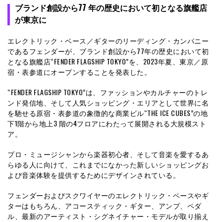
ブランド創設から77 年の歴史において初となる旗艦店
が東京に
エレクトリック・ベース／ギターのリーディング・カンパニー
であるフェンダーが、ブランド創設から77年の歴史において初
となる旗艦店“FENDER FLAGSHIP TOKYO”を、2023年夏、東京／原
宿・表参道にオープンすることを発表した。
“FENDER FLAGSHIP TOKYO”は、ファッションやカルチャーのトレ
ンド発信地、そして人気ショッピング・エリアとして世界に名
を馳せる原宿・表参道の象徴的な商業ビル“THE ICE CUBES”の地
下1階から地上3 階の4フロアにわたって展開される大規模スト
ア。
プロ・ミュージシャンから楽器初心者、そして音楽を愛するあ
らゆる人に向けて、これまでになかった新しいショッピングお
よび音楽体験を提供するためにデザインされている。
フェンダーおよびスクワイヤーのエレクトリック・ベースやギ
ターはもちろん、アコースティック・ギター、アンプ、ペダ
ル、最新のアーティスト・シグネイチャー・モデルが取り揃え