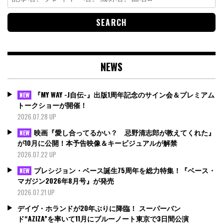
for:
NEWS
『MY WAY -J自伝-』出版1周年記念のサイン会＆プレミアム
NEW
トークショーが開催！
2026.07.28 UP
映画『愛し合ってるかい？ 忌野清志郎が教えてくれた』
NEW
が10月に公開！本予告映像＆キービジュアルが解禁
2026.07.22 UP
プレシジョン・ベース誕生75周年を総力特集！『ベース・
NEW
マガジン2026年8月号』が発売
2026.07.21 UP
デイヴ・ホランドが20年ぶりに降臨！ スーパーバン
ド“AZIZA”を率いて11月にブルーノート東京で3日間公演