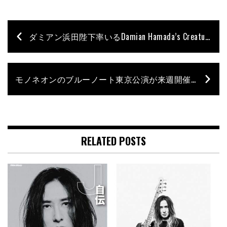
ダミアン浜田陛下率いるDamian Hamada’s Creaturesが第2期メンバー・オーディションを開催
モノネオンのブルーノート東京公演が来週開催。2月26日（日）にはスペシャル・ショーケースも急遽決定！
RELATED POSTS