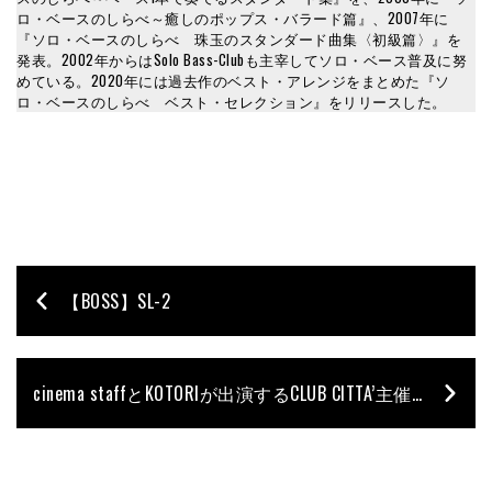
ロ・ベースのしらべ～癒しのポップス・バラード篇』、2007年に
『ソロ・ベースのしらべ 珠玉のスタンダード曲集〈初級篇〉』を
発表。2002年からはSolo Bass-Clubも主宰してソロ・ベース普及に努
めている。2020年には過去作のベスト・アレンジをまとめた『ソ
ロ・ベースのしらべ ベスト・セレクション』をリリースした。
【BOSS】SL-2
cinema staffとKOTORIが出演するCLUB CITTA’主催のライヴ・イベントが開催決定