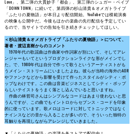
Love」、第二弾の大貫妙子「都会」、第三弾のシュガー・ベイブ
「DOWN TOWN」に続いて、第四弾の杉山清貴＆オメガトライブ
「ふたりの夏物語」が本日より配信開始。YouTubeでは模範演奏
の映像も公開中だ。今後もほかの楽曲の先行配信を予定してい
るので、当サイトでの告知を引き続きチェックしてほしい。
＜杉山清貴＆オメガトライブ「ふたりの夏物語」＞について、
著者・渡辺直樹からのコメント
1970年代の歌謡曲は作曲家や作詞家が別にいて、そしてアレ
ンジャーもいてというプロダクションライクな形がメインでし
た。で、1980年代は自分で作って歌うというアーティストがも
うメイン・ストリームにいましたよね。彼らが当時の海外のAOR
やファンクなどから影響を受けて作ったスタイルがシティ・ポ
ップなわけです。この曲は音楽ビジネスとしてシティ・ポップ
らしいテイストをうまく落とし込んでいると思いますね。
作曲の林哲司さんはシンプルなコードはあまり使わないと思
うんですが、この曲でもイントロからセブンス・コードを印象
的に使っています。歌メロはコードに対してトニックではなく
ナインスなどの音から入ることが多いので、そういった独特の
耳触りを再現しながらアレンジしていきました。
▼「ふたりの夏物語」の楽譜を各ストアで配信中！