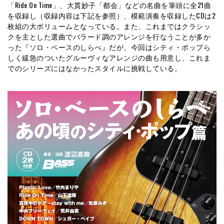
「Ride On Time」、大貫妙子「都会」などの名曲を筆頭に全21曲
を収録し（収録内容は下記を参照）、模範演奏を収録したCDは2
枚組の大ボリュームとなっている。また、これまではクラシッ
クを主とした選曲でバラード調のアレンジを行なうことが多か
った『ソロ・ベースのしらべ』だが、今回はシティ・ポップら
しく緩急のついたグルーヴィなアレンジの曲も用意し、これま
でのシリーズにはなかったスタイルに挑戦している。