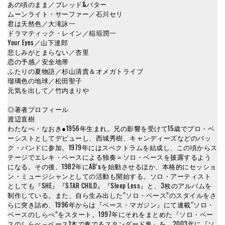
あの頃のまま／ブレッド&バター
ムーンライト・サーファー／石川セリ
君は天然色／大滝詠一
ドラマティック・レイン／稲垣潤一
Your Eyes／山下達郎
悲しみがとまらない／杏里
恋の予感／安全地帯
ふたりの夏物語／杉山清貴＆オメガトライブ
瑠璃色の地球／松田聖子
元気を出して／竹内まりや
◎著者プロフィール
渡辺直樹
わたなべ・なおき●1956年生まれ。兄の影響を受けて15歳でプロ・ベ
ーシストとしてデビューし、西城秀樹、キャンディーズなどのバッ
ク・バンドに参加。1979年にはスペクトラムを結成し、この頃からス
テージでエレキ・ベースによる独奏＝ソロ・ベースを披露するよう
になる。その後、1982年にAB’sを始動させるほか、本格的にセッショ
ン・ミュージシャンとしての活動も開始する。ソロ・アーティスト
としても『SHE』『STAR CHILD』『Sleep Less』と、3枚のアルバムを
制作している。また、自ら生み出した“ソロ・ベース”のスタイルをさ
らに突き詰め、1996年からは『ベース・マガジン』にて連載“ソロ・
ベースのしらべ”をスタート。1997年にそれをまとめた『ソロ・ベー
スのしらべ～ベース1本で奏でるスタンダード集』を、2003年に『ソ