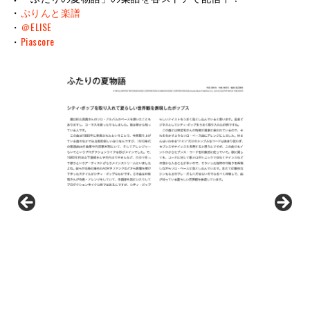
・
ぷりんと楽譜
・
＠ELISE
・
Piascore