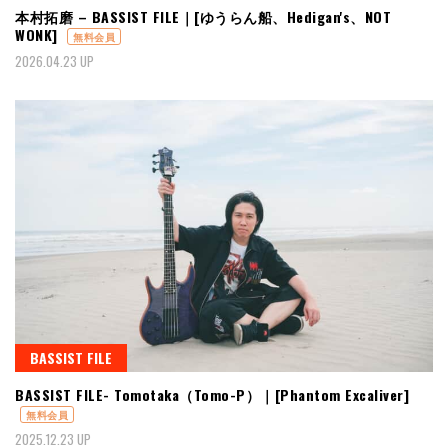
本村拓磨 – BASSIST FILE｜[ゆうらん船、Hedigan's、NOT
WONK]
無料会員
2026.04.23 UP
BASSIST FILE
BASSIST FILE- Tomotaka（Tomo-P）｜[Phantom Excaliver]
無料会員
2025.12.23 UP