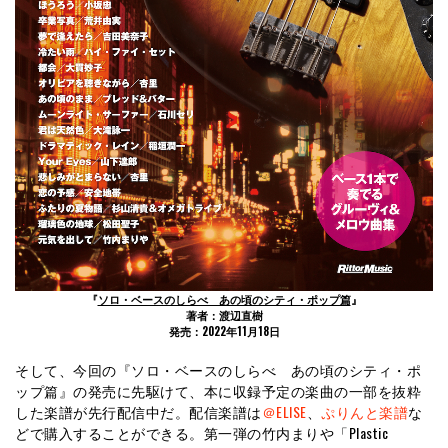
『
ソロ・ベースのしらべ あの頃のシティ・ポップ篇
』
著者：渡辺直樹
発売：2022年11月18日
そして、今回の『ソロ・ベースのしらべ あの頃のシティ・ポ
ップ篇』の発売に先駆けて、本に収録予定の楽曲の一部を抜粋
した楽譜が先行配信中だ。配信楽譜は
＠ELISE
、
ぷりんと楽譜
な
どで購入することができる。第一弾の竹内まりや「Plastic