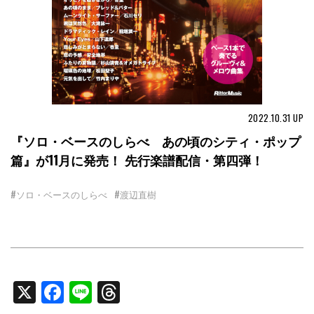
2022.10.31
UP
『ソロ・ベースのしらべ あの頃のシティ・ポップ
篇』が11月に発売！ 先行楽譜配信・第四弾！
#ソロ・ベースのしらべ
#渡辺直樹
X
Facebook
Line
Threads