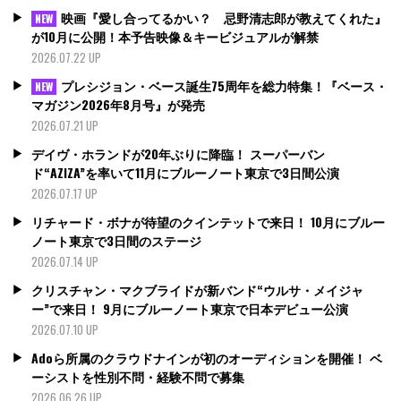
映画『愛し合ってるかい？ 忌野清志郎が教えてくれた』
NEW
が10月に公開！本予告映像＆キービジュアルが解禁
2026.07.22 UP
プレシジョン・ベース誕生75周年を総力特集！『ベース・
NEW
マガジン2026年8月号』が発売
2026.07.21 UP
デイヴ・ホランドが20年ぶりに降臨！ スーパーバン
ド“AZIZA”を率いて11月にブルーノート東京で3日間公演
2026.07.17 UP
リチャード・ボナが待望のクインテットで来日！ 10月にブルー
ノート東京で3日間のステージ
2026.07.14 UP
クリスチャン・マクブライドが新バンド“ウルサ・メイジャ
ー”で来日！ 9月にブルーノート東京で日本デビュー公演
2026.07.10 UP
Adoら所属のクラウドナインが初のオーディションを開催！ ベ
ーシストを性別不問・経験不問で募集
2026.06.26 UP