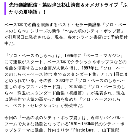
先行楽譜配信・第四弾は杉山清貴＆オメガトライブ「ふ
たりの夏物語」！
ベース1本で名曲を演奏するベスト・セラー楽譜集『ソロ・ベー
スのしらべ』シリーズの新作『〜あの頃のシティ・ポップ篇』
が11月18日に発売される。現在、各オンライン書店にて予約受付
中だ。
『ソロ・ベースのしらべ』は、1996年に『ベース・マガジン』
にて連載がスタート。ベース1本でクラシックやポップスなどの
名曲を演奏するこの企画が人気を博し、1997年に『ソロ・ベー
スのしらべ～ベース1本で奏でるスタンダード集』として1冊にま
とめられている。その後、2003年に『ソロ・ベースのしらべ～
癒しのポップス・バラード篇』、2007年に『ソロ・ベースのし
らべ 珠玉のスタンダード曲集〈初級篇〉』が発表され、現在
は過去作で人気の高かった曲を集めた『ソロ・ベースのしら
べ ベスト・セレクション』が発売中だ。
今回の『〜あの頃のシティ・ポップ篇』は、近年リバイバル・
ブームで大きな話題となっている1970〜1980年代のシティ・ポ
ップをテーマに選曲。竹内まりや「Plastic Love」、山下達郎