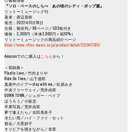
◎書籍情報
『ソロ・ベースのしらべ あの頃のシティ・ポップ篇』
リットーミュージック刊
著者：渡辺直樹
発売：2022年11月18日
仕様：菊倍判／96ページ／CD2枚付き
価格：3,300円（本体3,000円＋税10%）
リットーミュージックの商品紹介ページ
https://www.rittor-music.co.jp/product/detail/3121417105/
Amazonでのご購入は
こちら
から！
＜収録曲＞
Plastic Love／竹内まりや
Ride On Time／山下達郎
真夜中のドア〜stay with me／松原みき
中央フリーウェイ／荒井由実
DOWN TOWN／シュガー・ベイブ
ほうろう／小坂忠
卒業写真／荒井由実
夢で逢えたら／吉田美奈子
冷たい雨／ハイ・ファイ・セット
都会／大貫妙子
オリビアを聴きながら／杏里