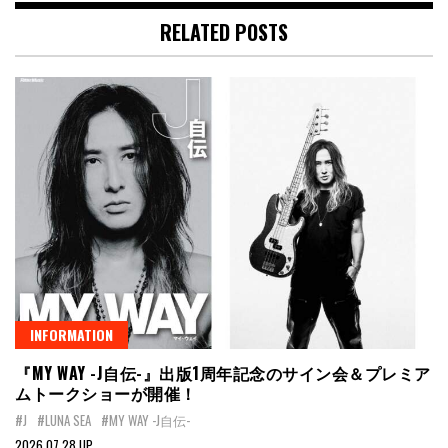
RELATED POSTS
INFORMATION
『MY WAY -J自伝-』出版1周年記念のサイン会＆プレミア
ムトークショーが開催！
#J
#LUNA SEA
#MY WAY -J自伝-
2026.07.28 UP