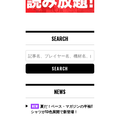
SEARCH
Search
for:
NEWS
夏だ！ベース・マガジンの半袖T
NEW
シャツが13色展開で新登場！