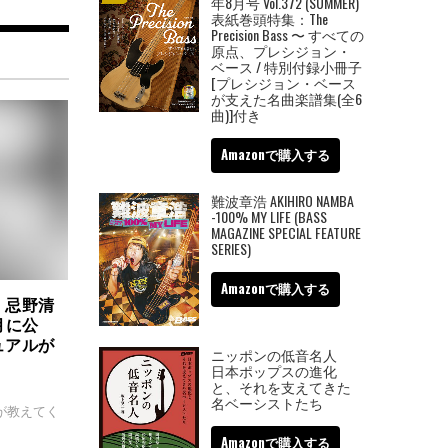
年8月号 Vol.372 (SUMMER)
表紙巻頭特集：The
Precision Bass 〜 すべての
原点、プレシジョン・
ベース / 特別付録小冊子
[プレシジョン・ベース
が支えた名曲楽譜集(全6
曲)]付き
Amazonで購入する
難波章浩 AKIHIRO NAMBA
-100% MY LIFE (BASS
MAGAZINE SPECIAL FEATURE
SERIES)
Amazonで購入する
 忌野清
月に公
ュアルが
ニッポンの低音名人
日本ポップスの進化
と、それを支えてきた
名ベーシストたち
が教えてく
Amazonで購入する