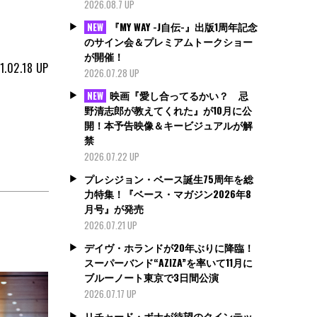
2026.08.7 UP
『MY WAY -J自伝-』出版1周年記念
NEW
のサイン会＆プレミアムトークショー
が開催！
1.02.18
UP
2026.07.28 UP
映画『愛し合ってるかい？ 忌
NEW
野清志郎が教えてくれた』が10月に公
開！本予告映像＆キービジュアルが解
禁
2026.07.22 UP
プレシジョン・ベース誕生75周年を総
力特集！『ベース・マガジン2026年8
月号』が発売
2026.07.21 UP
デイヴ・ホランドが20年ぶりに降臨！
スーパーバンド“AZIZA”を率いて11月に
ブルーノート東京で3日間公演
2026.07.17 UP
リチャード・ボナが待望のクインテッ