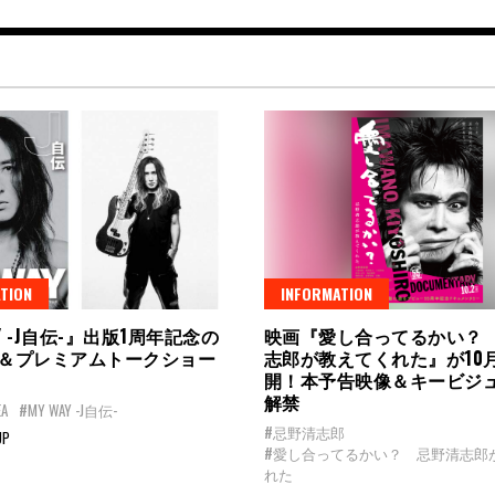
TION
INFORMATION
AY -J自伝-』出版1周年記念の
映画『愛し合ってるかい？
＆プレミアムトークショー
志郎が教えてくれた』が10
開！本予告映像＆キービジ
解禁
EA
#MY WAY -J自伝-
#忌野清志郎
UP
#愛し合ってるかい？ 忌野清志郎
れた