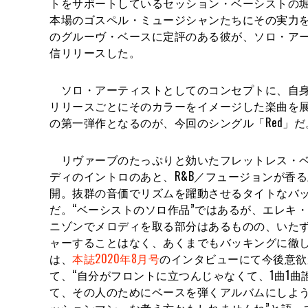
トをサポートしているセッション・ベーシストの
本場のゴスペル・ミュージシャンたちにその実力
のグルーヴ・ベースに定評のある彼が、ソロ・ア
信リリースした。
ソロ・アーティストとしてのコンセプトに、自身
リリースごとにそのカラーをイメージした楽曲を
の第一弾作となるのが、今回のシングル「Red」だ
リヴァーブのたっぷりと効いたフレットレス・ベ
ディのイントロのあと、R&B／フュージョンが香
開。抜群の音価でリズムを躍動させるタイトなバ
だ。“ベーシストのソロ作品”ではあるが、エレキ
ニゾンでメロディを取る部分はあるものの、いた
ャーすることはなく、あくまでもバッキングに徹
は、
本誌2020年8月号
のインタビューにて今後意欲
て、“自分がフロントに立つんじゃなくて、1曲1曲
て、その人のためにベースを弾くアルバムにしよ
ッションマン」な考え方かもしれませんね”と語っ