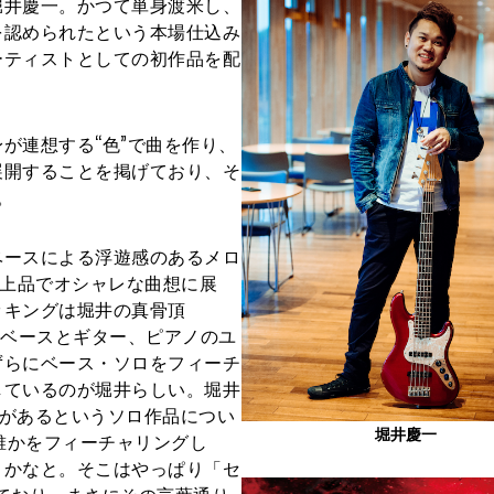
堀井慶一。かつて単身渡米し、
を認められたという本場仕込み
ーティストとしての初作品を配
が連想する“色”で曲を作り、
展開することを掲げており、そ
。
ースによる浮遊感のあるメロ
る上品でオシャレな曲想に展
ッキングは堀井の真骨頂
・ベースとギター、ピアノのユ
ずらにベース・ソロをフィーチ
しているのが堀井らしい。堀井
があるというソロ作品につい
堀井慶一
誰かをフィーチャリングし
うかなと。そこはやっぱり「セ
ており、まさにその言葉通り