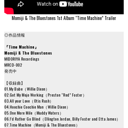
Momiji & The Bluestones 1st Album “Time Machine” Trailer
◎作品情報
『Time Machine』
Momiji & The Bluestones
MIDORIYA Recordings
MRCD-002
発売中
【収録曲】
01.My Babe（Willie Dixon）
02.Got My Mojo Working（Preston “Red” Foster）
03.All your Love（Otis Rush）
04.Hoochie Coochie Man（Willie Dixon）
05.One More Mile（Muddy Waters）
06.I’d Rather Go Blind（Ellington Jordan, Billy Foster and Etta James）
07.Time Machine（Momiji & The Bluestones）