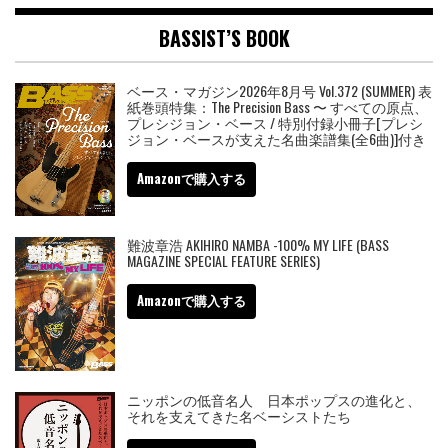
BASSIST’S BOOK
ベース・マガジン2026年8月号 Vol.372 (SUMMER) 表
紙巻頭特集：The Precision Bass 〜 すべての原点、
プレシジョン・ベース / 特別付録小冊子[プレシ
ジョン・ベースが支えた名曲楽譜集(全6曲)]付き
Amazonで購入する
難波章浩 AKIHIRO NAMBA -100% MY LIFE (BASS
MAGAZINE SPECIAL FEATURE SERIES)
Amazonで購入する
ニッポンの低音名人 日本ポップスの進化と、
それを支えてきた名ベーシストたち