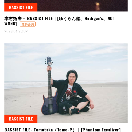
BASSIST FILE
本村拓磨 – BASSIST FILE｜[ゆうらん船、Hedigan's、NOT
WONK]
無料会員
2026.04.23 UP
BASSIST FILE
BASSIST FILE- Tomotaka（Tomo-P）｜[Phantom Excaliver]