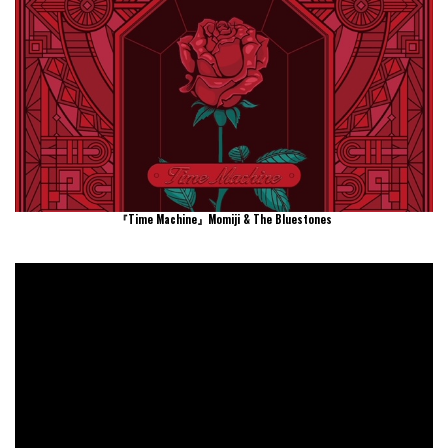
『Time Machine』Momiji & The Bluestones