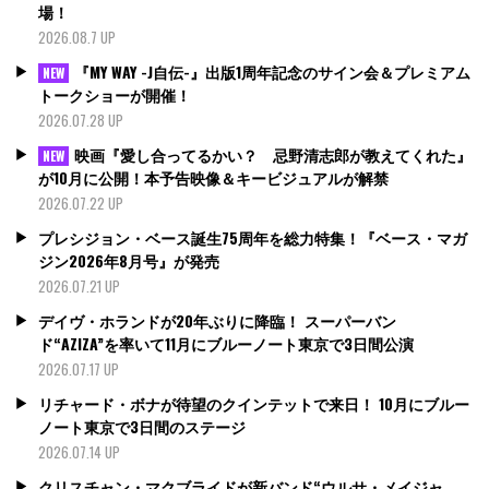
場！
2026.08.7 UP
『MY WAY -J自伝-』出版1周年記念のサイン会＆プレミアム
NEW
トークショーが開催！
2026.07.28 UP
映画『愛し合ってるかい？ 忌野清志郎が教えてくれた』
NEW
が10月に公開！本予告映像＆キービジュアルが解禁
2026.07.22 UP
プレシジョン・ベース誕生75周年を総力特集！『ベース・マガ
ジン2026年8月号』が発売
2026.07.21 UP
デイヴ・ホランドが20年ぶりに降臨！ スーパーバン
ド“AZIZA”を率いて11月にブルーノート東京で3日間公演
2026.07.17 UP
リチャード・ボナが待望のクインテットで来日！ 10月にブルー
ノート東京で3日間のステージ
2026.07.14 UP
クリスチャン・マクブライドが新バンド“ウルサ・メイジャ