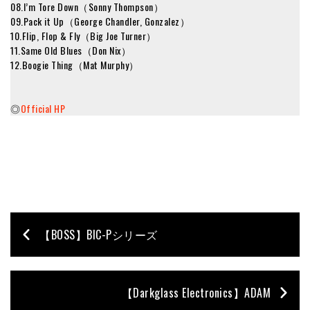
08.I’m Tore Down（Sonny Thompson）
09.Pack it Up（George Chandler, Gonzalez）
10.Flip, Flop & Fly（Big Joe Turner）
11.Same Old Blues（Don Nix）
12.Boogie Thing（Mat Murphy）
◎
Official HP
【BOSS】BIC-Pシリーズ
【Darkglass Electronics】ADAM