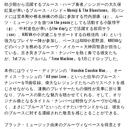
幼少期から活躍するブルース・ハープ奏者／シンガーの大久保
紅葉が率いるブルース・バンド＝Momiji & The Bluestones。同バン
ドには堂本剛や椎名林檎の作品に参加する竹内朋康（g）、ルー
ツ・ミュージックを放つin the peaceとしても活動する小阪惇平
（g）、中村達也が率いるthe dayなどで活躍する前田サラ
（sax）、KREVAや小沢健二をサポートする白根佳尚（d）という
強力なプレイヤー陣が参加し、ベースはJUJUや星野源、KREVAな
どのバックを務めるグルーヴ・メイカー＝大神田智彦が担当し
ている。古き良きブルース・ナンバーを熱く奏でる彼女たち
が、1stフル・アルバム『Time Machine』を1月にドロップした。
本作にはウィリー・ディクソンの「Hoochie Coochie Man」、オー
ティス・ラッシュの「All your Love」といった往年のブルース・
ナンバーを11曲収録。偉大なレジェンドたちへのリスペクトを感
じさせながらも、凄腕のプレイヤーたちの個性が見事に折り重
なり、ブルースの新たな魅力を聴かせてくれる。そして、オリ
ジナル曲となるタイトル・ナンバーは軽快なグルーヴが心地よ
く、まさに“ブルース”といったイナたいサウンドからは、彼女ら
のブルースに対する濃縮された敬意を感じとることができる。
ブラック・ミュージック由来のグルーヴィなベースを得意とす