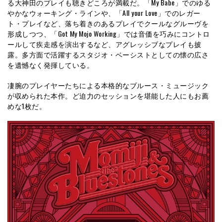
る大神田のプレイも聴きどころが満載だ。「My Babe」でのゆる
やかなウォーキング・ラインや、「All your Love」でのレガー
ト・プレイなど、落ち着きのあるプレイでクールなグルーヴを
形成しつつ、「Got My Mojo Working」では音価を巧みにコントロ
ールして疾走感を演出するなど、アグレッシブなプレイも披
露。多方面で活躍するスタジオ・ベーシストとしての懐の広さ
を遺憾なく発揮している。
凄腕のプレイヤーたちによる本格的なブルース・ミュージック
が収められた本作。ど迫力のセッションを堪能した人にもお薦
めな1枚だ。