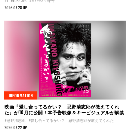
#J
#LUNA SEA
#MY WAY -J自伝-
2026.07.28 UP
INFORMATION
映画『愛し合ってるかい？ 忌野清志郎が教えてくれ
た』が10月に公開！本予告映像＆キービジュアルが解禁
#忌野清志郎
#愛し合ってるかい？ 忌野清志郎が教えてくれた
2026.07.22 UP