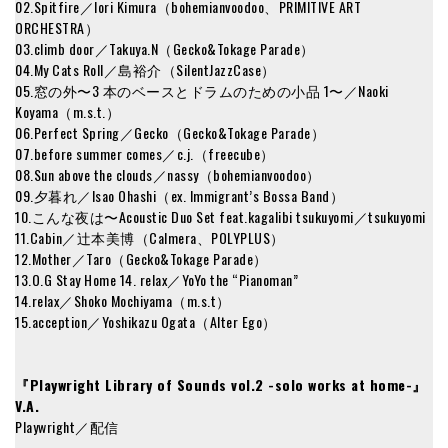
02.Spitfire／Iori Kimura（bohemianvoodoo、PRIMITIVE ART
ORCHESTRA）
03.climb door／Takuya.N（Gecko&Tokage Parade）
04.My Cats Roll／島裕介（SilentJazzCase）
05.窓の外〜3 本のベースとドラムのための小品 1〜／Naoki
Koyama（m.s.t.）
06.Perfect Spring／Gecko（Gecko&Tokage Parade）
07.before summer comes／c.j.（freecube）
08.Sun above the clouds／nassy（bohemianvoodoo）
09.夕暮れ／Isao Ohashi（ex. Immigrant’s Bossa Band）
10.こんな夜は〜Acoustic Duo Set feat.kagalibi tsukuyomi／tsukuyomi
11.Cabin／辻本美博（Calmera、POLYPLUS）
12.Mother／Taro（Gecko&Tokage Parade）
13.O.G Stay Home 14. relax／YoYo the “Pianoman”
14.relax／Shoko Mochiyama（m.s.t）
15.acception／Yoshikazu Ogata（Alter Ego）
『Playwright Library of Sounds vol.2 -solo works at home-』
V.A.
Playwright／配信