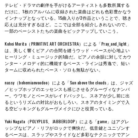
テレビ・ドラマの劇伴を手がけるアーティストも多数所属する
だけに、1枚のアルバムに収録された楽曲はどれも色彩豊かなラ
インナップとなっている。15曲入りが2作品ということで、聴き
応えは充分すぎるほど。ここでは全部を紹介しきれないので、
一部のベーシストたちの楽曲をピックアップしていこう。
Kohei Morita（PRIMITIVE ART ORCHESTRA）による「Pray_and_light」
は、美しく響くピアノの合間を縫うウッド・ベースが心地よい
ヒーリング・ミュージック的1曲だ。ピアノの余韻に対してカウ
ンター・メロディ的に機能するベース・ラインは秀逸で、短い
タームに収められたベース・ソロも無駄がない。
nassy（bohemianvoodoo）による「Sun above the clouds」は、ジャズ
／ヒップホップのエッセンスも感じさせるグルーヴィなナンバ
ー。ウワモノとベースがレイドバックし、スネアが少し前に出
るというリズムの対比がおもしろい。スネアのタイミングで入
る空ピッキングもグルーヴメイクにひと役買っている。
Yuki Nagata（POLYPLUS、JABBERLOOP）による「game」はアグレ
ッシブなピアノ・リフがロックで爽快だ。低音鍵とユニゾンす
るベースは、スラップやスライドなど多彩なテクニックでアン