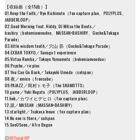
【収録曲（全15曲）】
01.Keep the Faith／Ryo Kishimoto（fox capture plan、POLYPLUS、
JABBERLOOP）
02.Good Morning feat. Hiddy, DJ Mitsu the Beats／
bashiry（bohemianvoodoo、MASSAN×BASHIRY、Gecko&Tokage
Parade）
03.little wisdom tooth／穴山 昴（Gecko&Tokage Parade）
04.EXBAR TOKYO／Sunaga t experience
05.Virtua Rumba／Takuya Yamamoto（bohemianvoodoo）
06.Psyche／re:plus
07.You Can Go Back／Takayuki Umeda（colspan）
08.夜／emico（freecube）
09.PAJAZZ／岡村トモ子（The SKAMOTTS）
10.game／Yuki Nagata（POLYPLUS、JABBERLOOP）
11.link／カワイヒデヒロ（fox capture plan）
12.源／MASSAN（MASSAN×BASHIRY）
13.starlight／Tsukasa Inoue（fox capture plan）
14.No one is there／colspan
15.SeeUSoon／Afro Begue
◎
Official HP