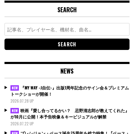
SEARCH
Search
for:
NEWS
『MY WAY -J自伝-』出版1周年記念のサイン会＆プレミアム
NEW
トークショーが開催！
2026.07.28 UP
映画『愛し合ってるかい？ 忌野清志郎が教えてくれた』
NEW
が10月に公開！本予告映像＆キービジュアルが解禁
2026.07.22 UP
プレシジョン・ベース誕生75周年を総力特集！『ベース・
NEW