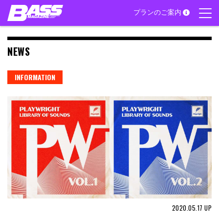
Skip
プランのご案内
to
content
NEWS
INFORMATION
2020.05.17
UP