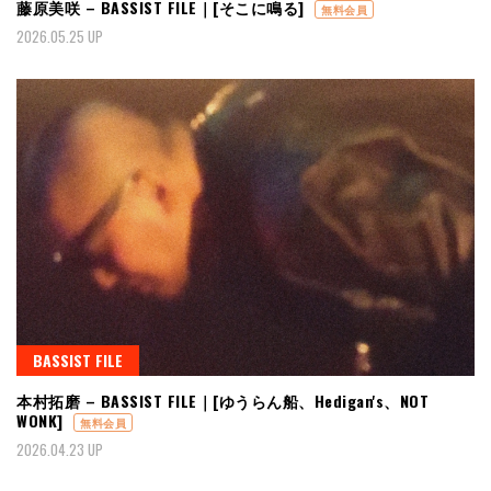
藤原美咲 – BASSIST FILE｜[そこに鳴る]
無料会員
2026.05.25 UP
BASSIST FILE
本村拓磨 – BASSIST FILE｜[ゆうらん船、Hedigan's、NOT
WONK]
無料会員
2026.04.23 UP