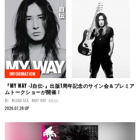
INFORMATION
『MY WAY -J自伝-』出版1周年記念のサイン会＆プレミア
ムトークショーが開催！
#J
#LUNA SEA
#MY WAY -J自伝-
2026.07.28 UP