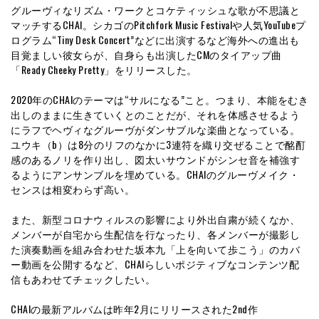
グルーヴィなリズム・ワークとコケティッシュな歌が不思議と
マッチするCHAI。シカゴのPitchfork Music Festivalや人気YouTubeプ
ログラム“Tiny Desk Concert”などに出演するなど海外への進出も
目覚ましい彼女らが、自身らも出演したCMのタイアップ曲
「Ready Cheeky Pretty」をリリースした。
2020年のCHAIのテーマは“サルになる”こと。つまり、本能をむき
出しのままに生きていくとのことだが、それを体感させるよう
にラフでヘヴィなグルーヴがダンサブルな楽曲となっている。
ユウキ（b）は8分のリフのなかに3連符を織り交ぜることで酩酊
感のあるノリを作り出し、図太いサウンドがシンセ音を補強す
るようにアンサンブルを埋めている。CHAIのグルーヴメイク・
センスは相変わらず高い。
また、新型コロナウィルスの影響により外出自粛が続くなか、
メンバーが自宅から生配信を行なったり、各メンバーが撮影し
た演奏動画を組み合わせた坂本九「上を向いて歩こう」のカバ
ー動画を公開するなど、CHAIらしいポジティブなコンテンツ配
信もあわせてチェックしたい。
CHAIの最新アルバムは昨年2月にリリースされた2nd作