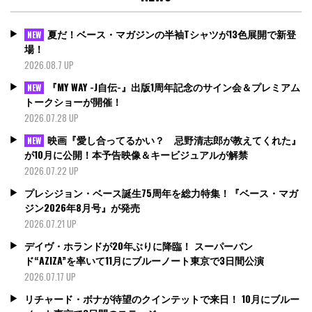
夏だ！ベース・マガジンの半袖Tシャツが13色展開で新登
NEW
場！
2026.08.7 UP
『MY WAY -J自伝-』出版1周年記念のサイン会＆プレミアム
NEW
トークショーが開催！
2026.07.28 UP
映画『愛し合ってるかい？ 忌野清志郎が教えてくれた』
NEW
が10月に公開！本予告映像＆キービジュアルが解禁
2026.07.22 UP
プレシジョン・ベース誕生75周年を総力特集！『ベース・マガ
ジン2026年8月号』が発売
2026.07.21 UP
デイヴ・ホランドが20年ぶりに降臨！ スーパーバン
ド“AZIZA”を率いて11月にブルーノート東京で3日間公演
2026.07.17 UP
リチャード・ボナが待望のクインテットで来日！ 10月にブルー