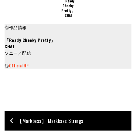
「Ready
Cheeky
Pretty」
CHAI
◎作品情報
「Ready Cheeky Pretty」
CHAI
ソニー／配信
◎
Official HP
【Markbass】 Markbass Strings