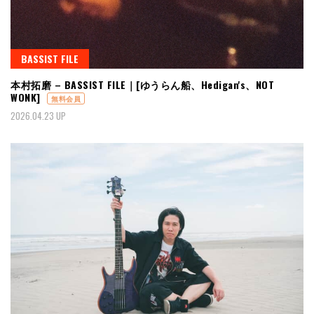
BASSIST FILE
本村拓磨 – BASSIST FILE｜[ゆうらん船、Hedigan's、NOT
WONK]
無料会員
2026.04.23 UP