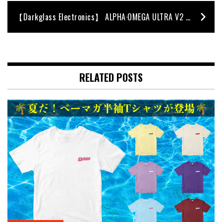
【Darkglass Electronics】 ALPHA·OMEGA ULTRA V2 with AUX-IN
RELATED POSTS