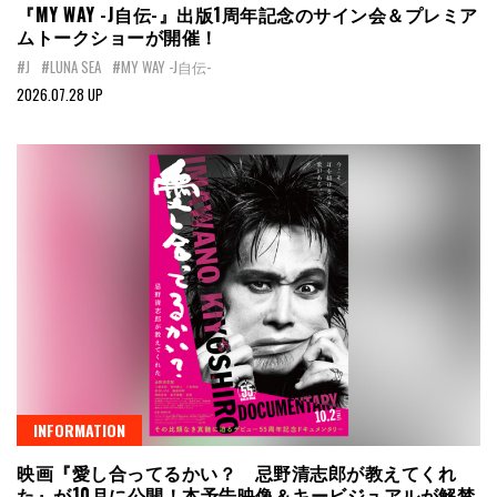
『MY WAY -J自伝-』出版1周年記念のサイン会＆プレミア
ムトークショーが開催！
#J
#LUNA SEA
#MY WAY -J自伝-
2026.07.28 UP
INFORMATION
映画『愛し合ってるかい？ 忌野清志郎が教えてくれ
た』が10月に公開！本予告映像＆キービジュアルが解禁