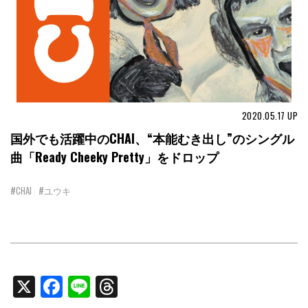
2020.05.17
UP
国外でも活躍中のCHAI、“本能むき出し”のシングル
曲「Ready Cheeky Pretty」をドロップ
#CHAI
#ユウキ
X
Facebook
Line
Threads