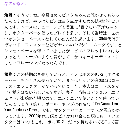
なのかなと。
角野：
そうですね。今回改めてピノをちゃんと聴かせてもらっ
たんですけど、やっぱりピノは曲を生かすための技術がすごい
んです。ベースのチューニングも普通に2音ぐらい下げちゃう
し、オクターバーを使ったプレイも多い。そして当時は、世の
中がシンセ・ベースを欲していたんだと思います。80年代はデ
ヴィッド・フォスターなどがヤマハのDX7やミニムーグでずっと
シンセ・ベースを弾いていましたが、ピノのフレットレスはち
ょっとミニムーグのような音がして、かつキーボーディストに
はないフレージングだったんです。
根岸：
この時期の音作りでいうと、ピノはボスのOC-2（オクタ
ーバー）をたくさん使っていて、またほとんどの音源にはコー
ラス・エフェクターがかかっていました。本人はコーラスをか
けた覚えはないらしいんですが、多分、当時はデジタル・エフ
ェクトが出始めた頃なので、エンジニアが使いたくて使ってい
たんでしょう（笑）。ポール・ヤングの有名な「I’m Gonna Tear
Your Playhouse Down」でも、オクターバーとコーラスが両方かか
っています。2000年代に僕とピノが知り合った頃にも、エフェ
クターは“いつもこれ（ボスOC-2）だけを持ち歩いてる”って言