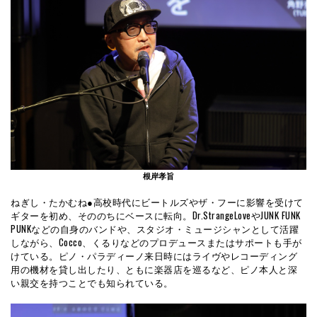
根岸孝旨
ねぎし・たかむね●高校時代にビートルズやザ・フーに影響を受けて
ギターを初め、そののちにベースに転向。Dr.StrangeLoveやJUNK FUNK
PUNKなどの自身のバンドや、スタジオ・ミュージシャンとして活躍
しながら、Cocco、くるりなどのプロデュースまたはサポートも手が
けている。ピノ・パラディーノ来日時にはライヴやレコーディング
用の機材を貸し出したり、ともに楽器店を巡るなど、ピノ本人と深
い親交を持つことでも知られている。