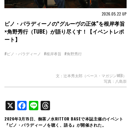
2026.05.22
UP
ピノ・パラディーノの“グルーヴの正体”を根岸孝旨
×角野秀行（TUBE）が語り尽くす！【イベントレポ
ート】
#ピノ・パラディーノ
#根岸孝旨
#角野秀行
文：辻本秀太郎（ベース・マガジンWEB）
写真：八島崇
X
Facebook
Line
Threads
2026年3月15日、御茶ノ水RITTOR BASEで本誌主催のイベント
『ピノ・パラディーノを聴く、語る』が開催された。