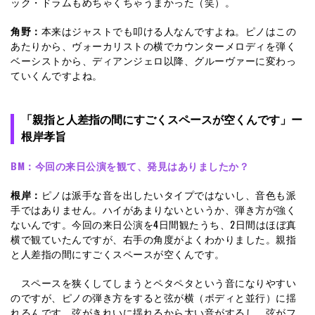
ック・ドラムもめちゃくちゃうまかった（笑）。
角野：
本来はジャストでも叩ける人なんですよね。ピノはこの
あたりから、ヴォーカリストの横でカウンターメロディを弾く
ベーシストから、ディアンジェロ以降、グルーヴァーに変わっ
ていくんですよね。
「親指と人差指の間にすごくスペースが空くんです」ー
根岸孝旨
BM：
今回の来日公演を観て、発見はありましたか？
根岸：
ピノは派手な音を出したいタイプではないし、音色も派
手ではありません。ハイがあまりないというか、弾き方が強く
ないんです。今回の来日公演を4日間観たうち、2日間はほぼ真
横で観ていたんですが、右手の角度がよくわかりました。親指
と人差指の間にすごくスペースが空くんです。
スペースを狭くしてしまうとペタペタという音になりやすい
のですが、ピノの弾き方をすると弦が横（ボディと並行）に揺
れるんです。弦がきれいに揺れるから太い音がするし、弦がフ