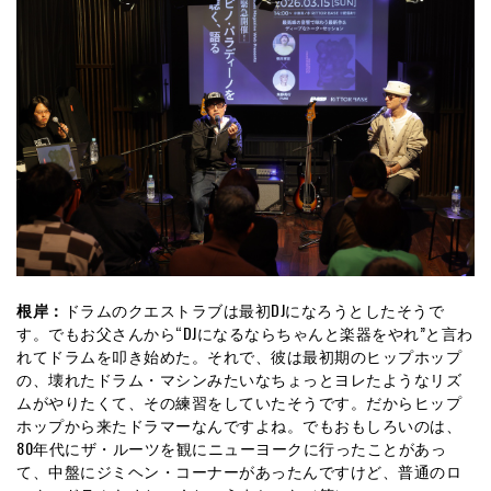
根岸：
ドラムのクエストラブは最初DJになろうとしたそうで
す。でもお父さんから“DJになるならちゃんと楽器をやれ”と言わ
れてドラムを叩き始めた。それで、彼は最初期のヒップホップ
の、壊れたドラム・マシンみたいなちょっとヨレたようなリズ
ムがやりたくて、その練習をしていたそうです。だからヒップ
ホップから来たドラマーなんですよね。でもおもしろいのは、
80年代にザ・ルーツを観にニューヨークに行ったことがあっ
て、中盤にジミヘン・コーナーがあったんですけど、普通のロ