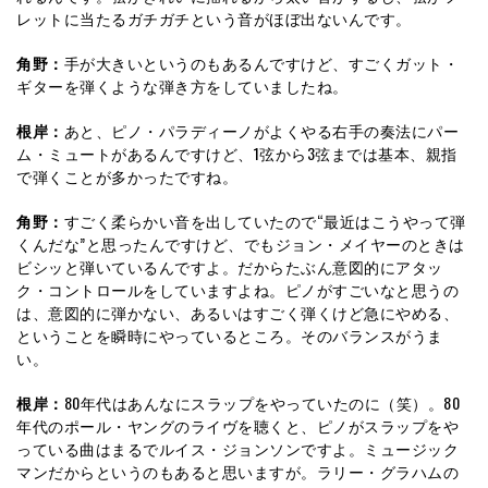
レットに当たるガチガチという音がほぼ出ないんです。
角野：
手が大きいというのもあるんですけど、すごくガット・
ギターを弾くような弾き方をしていましたね。
根岸：
あと、ピノ・パラディーノがよくやる右手の奏法にパー
ム・ミュートがあるんですけど、1弦から3弦までは基本、親指
で弾くことが多かったですね。
角野：
すごく柔らかい音を出していたので“最近はこうやって弾
くんだな”と思ったんですけど、でもジョン・メイヤーのときは
ビシッと弾いているんですよ。だからたぶん意図的にアタッ
ク・コントロールをしていますよね。ピノがすごいなと思うの
は、意図的に弾かない、あるいはすごく弾くけど急にやめる、
ということを瞬時にやっているところ。そのバランスがうま
い。
根岸：
80年代はあんなにスラップをやっていたのに（笑）。80
年代のポール・ヤングのライヴを聴くと、ピノがスラップをや
っている曲はまるでルイス・ジョンソンですよ。ミュージック
マンだからというのもあると思いますが。ラリー・グラハムの