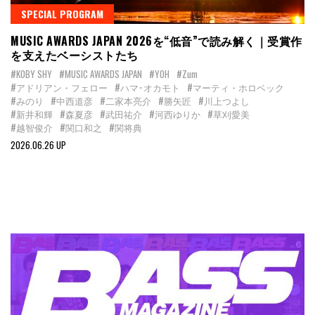
SPECIAL PROGRAM
MUSIC AWARDS JAPAN 2026を“低音”で読み解く｜受賞作
を支えたベーシストたち
#KOBY SHY
#MUSIC AWARDS JAPAN
#YOH
#Zum
#アドリアン・フェロー
#ハマ･オカモト
#マーティ・ホロベック
#みのり
#中西道彦
#二家本亮介
#勝矢匠
#川上つよし
#新井和輝
#森夏彦
#武田祐介
#河西ゆりか
#草刈愛美
#越智俊介
#関口和之
#関将典
2026.06.26 UP