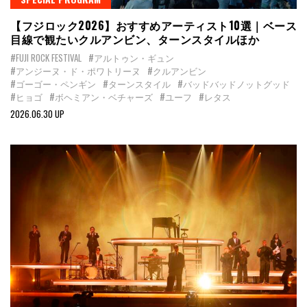
【フジロック2026】おすすめアーティスト10選｜ベース
目線で観たいクルアンビン、ターンスタイルほか
#FUJI ROCK FESTIVAL
#アルトゥン・ギュン
#アンジーヌ・ド・ポワトリーヌ
#クルアンビン
#ゴーゴー・ペンギン
#ターンスタイル
#バッドバッドノットグッド
#ヒョゴ
#ボヘミアン・ベチャーズ
#ユーフ
#レタス
2026.06.30 UP