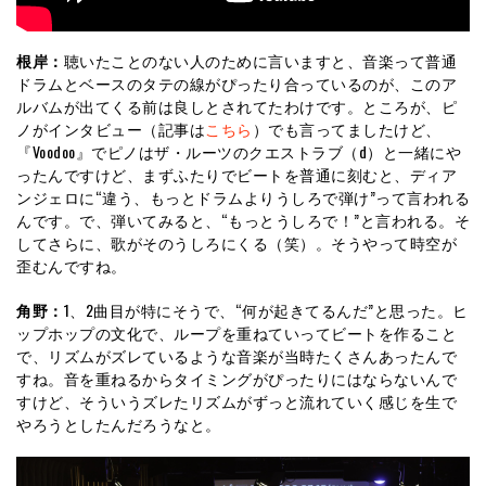
根岸：
聴いたことのない人のために言いますと、音楽って普通
ドラムとベースのタテの線がぴったり合っているのが、このア
ルバムが出てくる前は良しとされてたわけです。ところが、ピ
ノがインタビュー（記事は
こちら
）でも言ってましたけど、
『Voodoo』でピノはザ・ルーツのクエストラブ（d）と一緒にや
ったんですけど、まずふたりでビートを普通に刻むと、ディア
ンジェロに“違う、もっとドラムよりうしろで弾け”って言われる
んです。で、弾いてみると、“もっとうしろで！”と言われる。そ
してさらに、歌がそのうしろにくる（笑）。そうやって時空が
歪むんですね。
角野：
1、2曲目が特にそうで、“何が起きてるんだ”と思った。ヒ
ップホップの文化で、ループを重ねていってビートを作ること
で、リズムがズレているような音楽が当時たくさんあったんで
すね。音を重ねるからタイミングがぴったりにはならないんで
すけど、そういうズレたリズムがずっと流れていく感じを生で
やろうとしたんだろうなと。