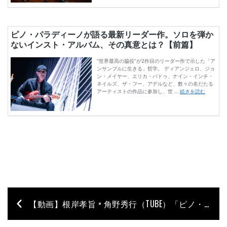
【動画】根岸孝旨 × 角野秀行（TUBE）「ピノ・パラディーノを聴く、語る」のアーカイブ全篇を公開！