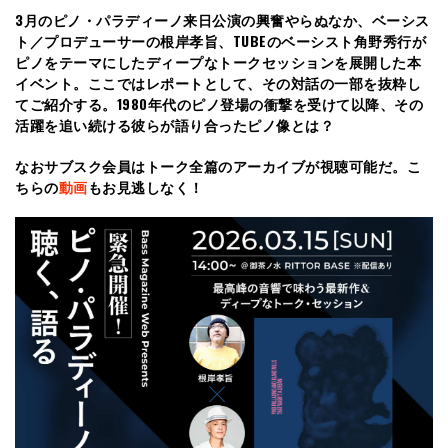
3月のピノ・パラディーノ来日公演の興奮やらぬなか、ベーシス
ト／プロデューサーの根岸孝旨、TUBEのベーシスト角野秀行が
ピノをテーマにしたディープなトークセッションを展開した本
イベント。ここではレポートとして、その対話の一部を抜粋し
てご紹介する。1980年代のピノ登場の衝撃を受けて以降、その
活躍を追い続ける彼らが語り合ったピノ像とは？
なおサブスク会員はトーク全篇のアーカイブが視聴可能だ。こ
ちらの
動画
もお見逃しなく！