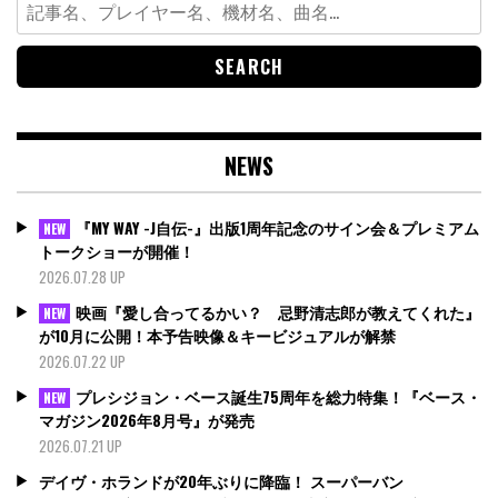
Search
for:
NEWS
『MY WAY -J自伝-』出版1周年記念のサイン会＆プレミアム
NEW
トークショーが開催！
2026.07.28 UP
映画『愛し合ってるかい？ 忌野清志郎が教えてくれた』
NEW
が10月に公開！本予告映像＆キービジュアルが解禁
2026.07.22 UP
プレシジョン・ベース誕生75周年を総力特集！『ベース・
NEW
マガジン2026年8月号』が発売
2026.07.21 UP
デイヴ・ホランドが20年ぶりに降臨！ スーパーバン