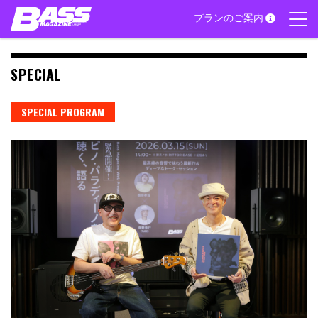
Skip
プランのご案内
to
content
SPECIAL
SPECIAL PROGRAM