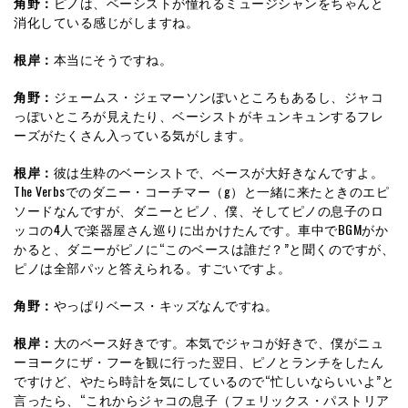
角野：
ピノは、ベーシストが憧れるミュージシャンをちゃんと
消化している感じがしますね。
根岸：
本当にそうですね。
角野：
ジェームス・ジェマーソンぽいところもあるし、ジャコ
っぽいところが見えたり、ベーシストがキュンキュンするフレ
ーズがたくさん入っている気がします。
根岸：
彼は生粋のベーシストで、ベースが大好きなんですよ。
The Verbsでのダニー・コーチマー（g）と一緒に来たときのエピ
ソードなんですが、ダニーとピノ、僕、そしてピノの息子のロ
ッコの4人で楽器屋さん巡りに出かけたんです。車中でBGMがか
かると、ダニーがピノに“このベースは誰だ？”と聞くのですが、
ピノは全部パッと答えられる。すごいですよ。
角野：
やっぱりベース・キッズなんですね。
根岸：
大のベース好きです。本気でジャコが好きで、僕がニュ
ーヨークにザ・フーを観に行った翌日、ピノとランチをしたん
ですけど、やたら時計を気にしているので“忙しいならいいよ”と
言ったら、“これからジャコの息子（フェリックス・パストリア