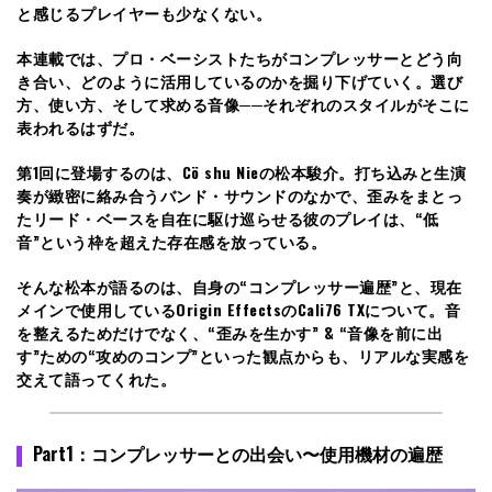
と感じるプレイヤーも少なくない。
本連載では、プロ・ベーシストたちがコンプレッサーとどう向
き合い、どのように活用しているのかを掘り下げていく。選び
方、使い方、そして求める音像──それぞれのスタイルがそこに
表われるはずだ。
第1回に登場するのは、Cö shu Nieの松本駿介。打ち込みと生演
奏が緻密に絡み合うバンド・サウンドのなかで、歪みをまとっ
たリード・ベースを自在に駆け巡らせる彼のプレイは、“低
音”という枠を超えた存在感を放っている。
そんな松本が語るのは、自身の“コンプレッサー遍歴”と、現在
メインで使用しているOrigin EffectsのCali76 TXについて。音
を整えるためだけでなく、“歪みを生かす” & “音像を前に出
す”ための“攻めのコンプ”といった観点からも、リアルな実感を
交えて語ってくれた。
Part1：コンプレッサーとの出会い〜使用機材の遍歴