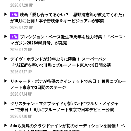
2026.07.28 UP
映画『愛し合ってるかい？ 忌野清志郎が教えてくれた』
NEW
が10月に公開！本予告映像＆キービジュアルが解禁
2026.07.22 UP
プレシジョン・ベース誕生75周年を総力特集！『ベース・
NEW
マガジン2026年8月号』が発売
2026.07.21 UP
デイヴ・ホランドが20年ぶりに降臨！ スーパーバン
ド“AZIZA”を率いて11月にブルーノート東京で3日間公演
2026.07.17 UP
リチャード・ボナが待望のクインテットで来日！ 10月にブルー
ノート東京で3日間のステージ
2026.07.14 UP
クリスチャン・マクブライドが新バンド“ウルサ・メイジャ
ー”で来日！ 9月にブルーノート東京で日本デビュー公演
2026.07.10 UP
Adoら所属のクラウドナインが初のオーディションを開催！ ベ