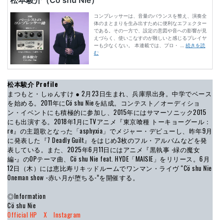
松本駿介
Profile
まつもと・しゅんすけ ● 2月23日生まれ、兵庫県出身。中学でベース
を始める。2011年にCö shu Nieを結成。コンテスト／オーディショ
ン・イベントにも積極的に参加し、2015年にはサマーソニック2015
にも出演する。2018年1月にTVアニメ『東京喰種 トーキョーグール：
re』の主題歌となった「asphyxia」でメジャー・デビューし、昨年9月
に発表した『7 Deadly Guilt』をはじめ3枚のフル・アルバムなどを発
表している。また、2025年6月11日にはアニメ『黒執事 -緑の魔女
編-』のOPテーマ曲、Cö shu Nie feat. HYDE「MAISIE」をリリース。6月
12日（木）には恵比寿リキッドルームでワンマン・ライヴ “Cö shu Nie
Oneman show -赤い月が堕ちる-”を開催する。
◎Information
Cö shu Nie
Official HP
X
Instagram