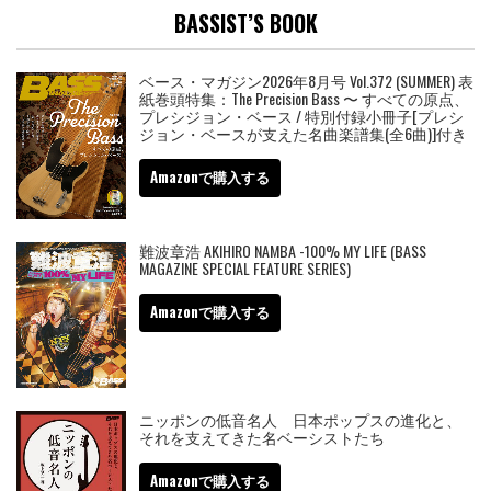
BASSIST’S BOOK
ベース・マガジン2026年8月号 Vol.372 (SUMMER) 表
紙巻頭特集：The Precision Bass 〜 すべての原点、
プレシジョン・ベース / 特別付録小冊子[プレシ
ジョン・ベースが支えた名曲楽譜集(全6曲)]付き
Amazonで購入する
難波章浩 AKIHIRO NAMBA -100% MY LIFE (BASS
MAGAZINE SPECIAL FEATURE SERIES)
Amazonで購入する
ニッポンの低音名人 日本ポップスの進化と、
それを支えてきた名ベーシストたち
Amazonで購入する