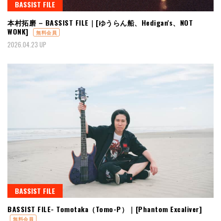
BASSIST FILE
本村拓磨 – BASSIST FILE｜[ゆうらん船、Hedigan's、NOT
WONK]
無料会員
2026.04.23 UP
BASSIST FILE
BASSIST FILE- Tomotaka（Tomo-P）｜[Phantom Excaliver]
無料会員