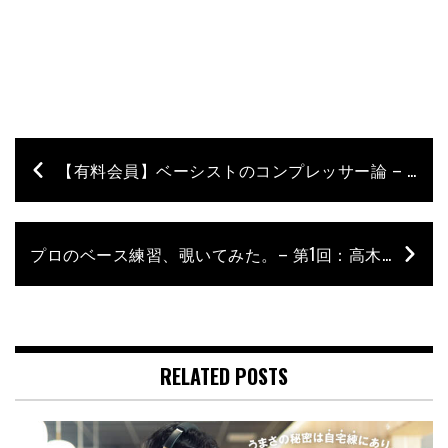
【有料会員】ベーシストのコンプレッサー論 – 第1回：松本駿介（Cö shu Nie）
プロのベース練習、覗いてみた。– 第1回：高木祥太（BREIMEN）× Spark NEO
RELATED POSTS