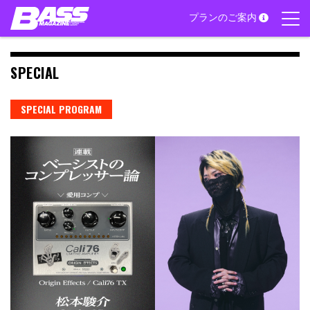
Skip
プランのご案内
to
content
SPECIAL
SPECIAL PROGRAM