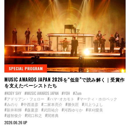
SPECIAL PROGRAM
MUSIC AWARDS JAPAN 2026を“低音”で読み解く｜受賞作
を支えたベーシストたち
#KOBY SHY
#MUSIC AWARDS JAPAN
#YOH
#Zum
#アドリアン・フェロー
#ハマ･オカモト
#マーティ・ホロベック
#みのり
#中西道彦
#二家本亮介
#勝矢匠
#川上つよし
#新井和輝
#森夏彦
#武田祐介
#河西ゆりか
#草刈愛美
#越智俊介
#関口和之
#関将典
2026.06.26 UP