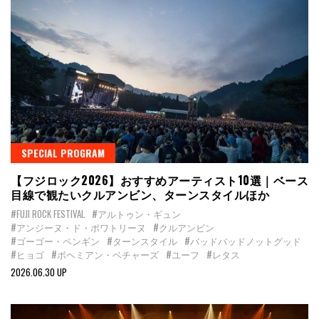
SPECIAL PROGRAM
【フジロック2026】おすすめアーティスト10選｜ベース
目線で観たいクルアンビン、ターンスタイルほか
#FUJI ROCK FESTIVAL
#アルトゥン・ギュン
#アンジーヌ・ド・ポワトリーヌ
#クルアンビン
#ゴーゴー・ペンギン
#ターンスタイル
#バッドバッドノットグッド
#ヒョゴ
#ボヘミアン・ベチャーズ
#ユーフ
#レタス
2026.06.30 UP