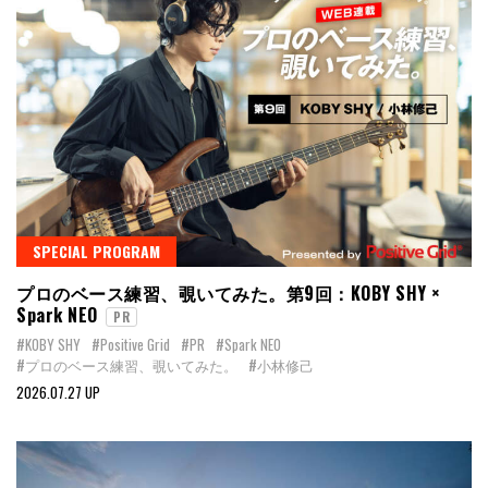
SPECIAL PROGRAM
プロのベース練習、覗いてみた。第9回：KOBY SHY ×
Spark NEO
PR
#KOBY SHY
#Positive Grid
#PR
#Spark NEO
#プロのベース練習、覗いてみた。
#小林修己
2026.07.27 UP