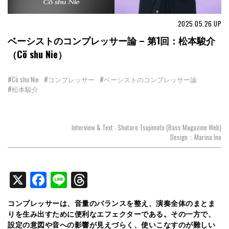
2025.05.26
UP
ベーシストのコンプレッサー論 – 第1回：松本駿介
（Cö shu Nie）
#Cö shu Nie
#コンプレッサー
#ベーシストのコンプレッサー論
#松本駿介
Interview & Text : Shutaro Tsujimoto (Bass Magazine Web)
Design：Marina Ino
X
Facebook
Line
Threads
コンプレッサーは、音量のバランスを整え、演奏全体のまとま
りを生み出すために便利なエフェクターである。その一方で、
設定の意図や音への影響が見えづらく、使いこなすのが難しい