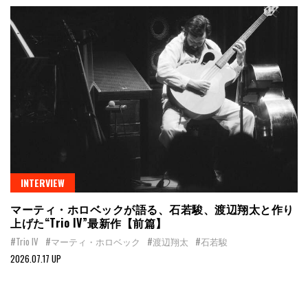
INTERVIEW
マーティ・ホロベックが語る、石若駿、渡辺翔太と作り
上げた“Trio IV”最新作【前篇】
#Trio IV
#マーティ・ホロベック
#渡辺翔太
#石若駿
2026.07.17 UP