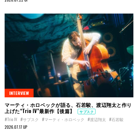
INTERVIEW
マーティ・ホロベックが語る、石若駿、渡辺翔太と作り
上げた“Trio IV”最新作【後篇】
サブスク
#Trio IV
#サブスク
#マーティ・ホロベック
#渡辺翔太
#石若駿
2026.07.17 UP