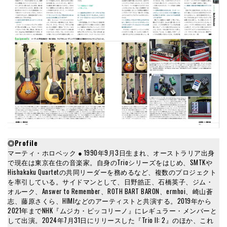
◎Profile
マーティ・ホロベック ● 1990年9月3日生まれ、オーストラリア出身
で現在は東京在住の音楽家。自身のTrioシリーズをはじめ、SMTKや
Hishakaku Quartetの共同リーダーを務めるなど、複数のプロジェクト
を率引している。サイドマンとして、日野皓正、石橋英子、ジム・
オルーク、Answer to Remember、ROTH BART BARON、ermhoi、崎山蒼
志、藤原さくら、HIMIなどのアーティストと共演する。2019年から
2021年までNHK『ムジカ・ピッコリーノ』にレギュラー・メンバーと
して出演。2024年7月31日にリリースした『Trio II: 2』のほか、これ