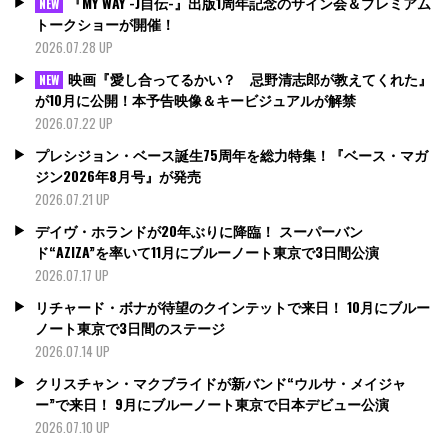
『MY WAY -J自伝-』出版1周年記念のサイン会＆プレミアム
NEW
トークショーが開催！
2026.07.28 UP
映画『愛し合ってるかい？ 忌野清志郎が教えてくれた』
NEW
が10月に公開！本予告映像＆キービジュアルが解禁
2026.07.22 UP
プレシジョン・ベース誕生75周年を総力特集！『ベース・マガ
ジン2026年8月号』が発売
2026.07.21 UP
デイヴ・ホランドが20年ぶりに降臨！ スーパーバン
ド“AZIZA”を率いて11月にブルーノート東京で3日間公演
2026.07.17 UP
リチャード・ボナが待望のクインテットで来日！ 10月にブルー
ノート東京で3日間のステージ
2026.07.14 UP
クリスチャン・マクブライドが新バンド“ウルサ・メイジャ
ー”で来日！ 9月にブルーノート東京で日本デビュー公演
2026.07.10 UP