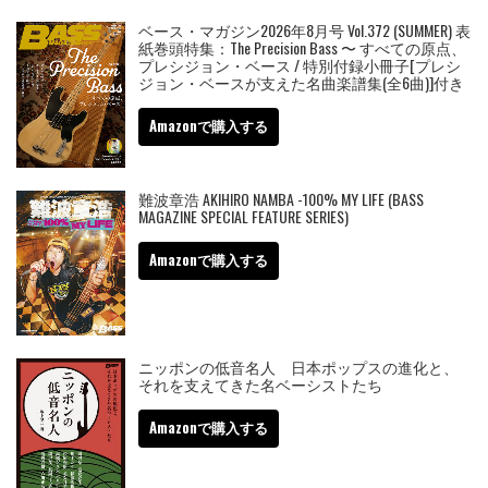
ベース・マガジン2026年8月号 Vol.372 (SUMMER) 表
紙巻頭特集：The Precision Bass 〜 すべての原点、
プレシジョン・ベース / 特別付録小冊子[プレシ
ジョン・ベースが支えた名曲楽譜集(全6曲)]付き
Amazonで購入する
難波章浩 AKIHIRO NAMBA -100% MY LIFE (BASS
MAGAZINE SPECIAL FEATURE SERIES)
Amazonで購入する
ニッポンの低音名人 日本ポップスの進化と、
それを支えてきた名ベーシストたち
Amazonで購入する