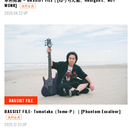
WONK]
無料会員
2026.04.23 UP
BASSIST FILE
BASSIST FILE- Tomotaka（Tomo-P）｜[Phantom Excaliver]
無料会員
2025.12.23 UP