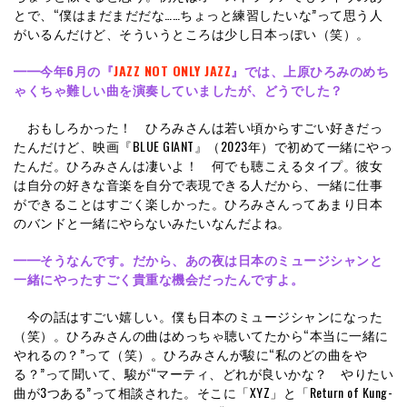
とで、“僕はまだまだだな……ちょっと練習したいな”って思う人
がいるんだけど、そういうところは少し日本っぽい（笑）。
━━
今年6月の『
JAZZ NOT ONLY JAZZ
』では、上原ひろみのめち
ゃくちゃ難しい曲を演奏していましたが、どうでした？
おもしろかった！ ひろみさんは若い頃からすごい好きだっ
たんだけど、映画『BLUE GIANT』（2023年）で初めて一緒にやっ
たんだ。ひろみさんは凄いよ！ 何でも聴こえるタイプ。彼女
は自分の好きな音楽を自分で表現できる人だから、一緒に仕事
ができることはすごく楽しかった。ひろみさんってあまり日本
のバンドと一緒にやらないみたいなんだよね。
━━
そうなんです。だから、あの夜は日本のミュージシャンと
一緒にやったすごく貴重な機会だったんですよ。
今の話はすごい嬉しい。僕も日本のミュージシャンになった
（笑）。ひろみさんの曲はめっちゃ聴いてたから“本当に一緒に
やれるの？”って（笑）。ひろみさんが駿に“私のどの曲をや
る？”って聞いて、駿が“マーティ、どれが良いかな？ やりたい
曲が3つある”って相談された。そこに「XYZ」と「Return of Kung-