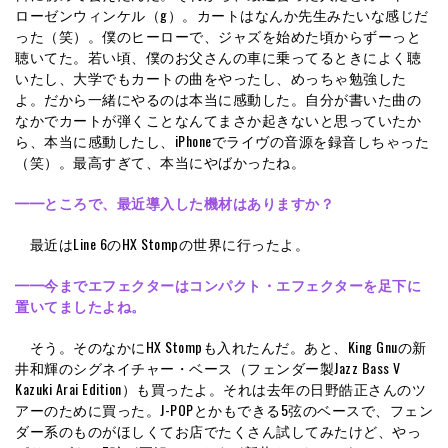
ローゼンウィンケル（g）。カートはなんか先生みたいな感じだ
った（笑）。僕のヒーローで、ジャズを始めた頃からずーっと
聴いてた。若い頃、僕のお父さんの車に乗ってるときによく聴
いたし、大学でもカートの曲をやったし、めっちゃ勉強した
よ。だから一緒にやるのは本当に感動した。自分が書いた曲の
なかでカートが弾くことなんてまさか起きないと思っていたか
ら、本当に感動したし、iPhoneでライヴの音源を録音しちゃった
（笑）。最高すぎて、本当にやばかったね。
━━
ところで、最近導入した機材はありますか？
最近はLine 6のHX Stompの世界に行ったよ。
━━今までエフェクターはコンパクト・エフェクターを足下に
置いてましたよね。
そう。そのなかにHX Stompも入れたんだ。あと、King Gnuの新
井和輝のシグネイチャー・ベース（フェンダー製Jazz Bass V
Kazuki Arai Edition）も買ったよ。それは去年の日野皓正さんのツ
アーのために買った。J-POPとかもできる5弦のベースで、フェン
ダー系のものがほしくてお店でたくさん試してみたけど、やっ