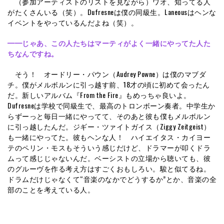
（参加アーティストのリストを見ながら）ワオ、知ってる人
がたくさんいる（笑）。Dufresneは僕の同級生。Laneousはヘンな
イベントをやっているんだよね（笑）。
━━
じゃあ、この人たちはマーティがよく一緒にやってた人た
ちなんですね。
そう！ オードリー・パウン（Audrey Powne）は僕のマブダ
チ。僕がメルボルンに引っ越す前、18才の頃に初めて会ったん
だ。新しいアルバム『From the Fire』もめっちゃ良いよ。
Dufresneは学校で同級生で、最高のトロンボーン奏者。中学生か
らずーっと毎日一緒にやってて、そのあと彼も僕もメルボルン
に引っ越したんだ。ジギー・ツァイトガイス（Ziggy Zeitgeist）
も一緒にやってた。彼もヘンな人！ ハイエイタス・カイヨー
テのペリン・モスもそういう感じだけど、ドラマーが叩くドラ
ムって感じじゃないんだ。ベーシストの立場から聴いても、彼
のグルーヴを作る考え方はすごくおもしろい。駿と似てるね。
ドラムだけじゃなくて“音楽のなかでどうするか”とか、音楽の全
部のことを考えている人。