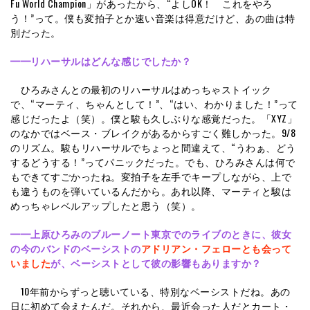
Fu World Champion」があったから、“よしOK！ これをやろ
う！”って。僕も変拍子とか速い音楽は得意だけど、あの曲は特
別だった。
━━リハーサルはどんな感じでしたか？
ひろみさんとの最初のリハーサルはめっちゃストイック
で、“マーティ、ちゃんとして！”、“はい、わかりました！”って
感じだったよ（笑）。僕と駿も久しぶりな感覚だった。「XYZ」
のなかではベース・ブレイクがあるからすごく難しかった。9/8
のリズム。駿もリハーサルでちょっと間違えて、“うわぁ、どう
するどうする！”ってパニックだった。でも、ひろみさんは何で
もできてすごかったね。変拍子を左手でキープしながら、上で
も違うものを弾いているんだから。あれ以降、マーティと駿は
めっちゃレベルアップしたと思う（笑）。
━━
上原ひろみのブルーノート東京でのライブのときに、彼女
の今のバンドのベーシストの
アドリアン・フェローとも会って
いました
が、ベーシストとして彼の影響もありますか？
10年前からずっと聴いている、特別なベーシストだね。あの
日に初めて会えたんだ。それから、最近会った人だとカート・