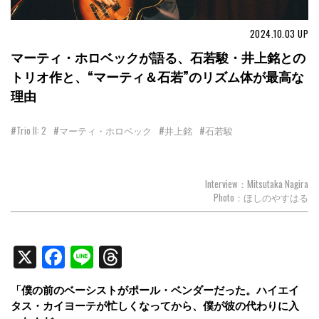
2024.10.03
UP
マーティ・ホロベックが語る、石若駿・井上銘との
トリオ作と、“マーティ＆石若”のリズム体が最高な
理由
#Trio II: 2
#マーティ・ホロベック
#井上銘
#石若駿
Interview：Mitsutaka Nagira
Photo：ほしのやすはる
X
Facebook
Line
Threads
「僕の前のベーシストがポール・ベンダーだった。ハイエイ
タス・カイヨーテが忙しくなってから、僕が彼の代わりに入