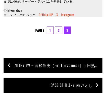
までに4枚のリーダー・アルバムを発表している。
◎Information
マーティ・ホロベック
Official HP
X
Instagram
PAGES:
1
2
3
INTERVIEW – 高松浩史［Petit Brabancon］：円熟味を増した、深き／重き低音
BASSIST FILE- 山根さとし