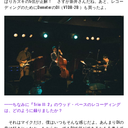
ぱりカズキの5弦が正解！ さすが新井さんだね。あと、レコー
ディングのためにDemeterのDI（VTDB-2B ）も買ったよ。
━━ちなみに『Trio II: 2』のウッド・ベースのレコーディング
は、どのように録りましたか？
それはマイクだけ。僕はいつもそんな感じだよ。あんまりDIの
音は好きじゃなかったからね。でもDIで何ができるかを今考えて