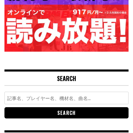
SEARCH
Search
for: