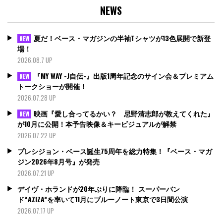
NEWS
夏だ！ベース・マガジンの半袖Tシャツが13色展開で新登
NEW
場！
2026.08.7 UP
『MY WAY -J自伝-』出版1周年記念のサイン会＆プレミアム
NEW
トークショーが開催！
2026.07.28 UP
映画『愛し合ってるかい？ 忌野清志郎が教えてくれた』
NEW
が10月に公開！本予告映像＆キービジュアルが解禁
2026.07.22 UP
プレシジョン・ベース誕生75周年を総力特集！『ベース・マガ
ジン2026年8月号』が発売
2026.07.21 UP
デイヴ・ホランドが20年ぶりに降臨！ スーパーバン
ド“AZIZA”を率いて11月にブルーノート東京で3日間公演
2026.07.17 UP