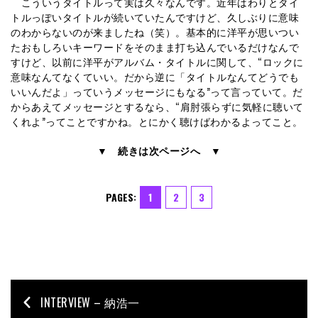
こういうタイトルって実は久々なんです。近年はわりとタイ
トルっぽいタイトルが続いていたんですけど、久しぶりに意味
のわからないのが来ましたね（笑）。基本的に洋平が思いつい
たおもしろいキーワードをそのまま打ち込んでいるだけなんで
すけど、以前に洋平がアルバム・タイトルに関して、“ロックに
意味なんてなくていい。だから逆に「タイトルなんてどうでも
いいんだよ」っていうメッセージにもなる”って言っていて。だ
からあえてメッセージとするなら、“肩肘張らずに気軽に聴いて
くれよ”ってことですかね。とにかく聴けばわかるよってこと。
▼ 続きは次ページへ ▼
PAGES:
1
2
3
INTERVIEW – 納浩一