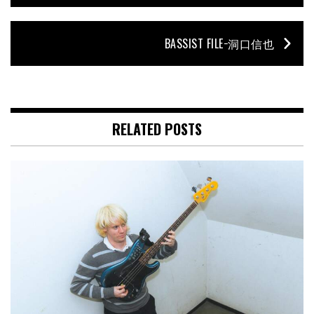
BASSIST FILE−洞口信也
RELATED POSTS