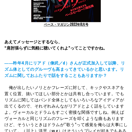
ベース・マガジン2022年8月号
あえてメッセージとするなら、
“肩肘張らずに気軽に聴いてくれよ”ってことですかね。
――昨年4月にリアド（偉武／d）さんが正式加入して以降、リ
ズム体としてのグルーヴも高まってきているかと思います。リ
ズムに関しておふたりで話をすることもありますか？
俺が出したいノリとかフレーズに対して、キックやスネアを
置く位置、抜いてほしい部分とかは共有し合っています。でも
リズムに関してはバンド全体としてもいろいろなアイディアが
出てくるので、それぞれみんながリアドとよく話をしています
よ。ヴォーカルとドラムもすごく密接な関係ですしね。例えば
ヴォーカルと同じリズムのフレーズを叩くような曲もあります
けど、そういうときはドラムが“歌う”って感覚を俺らは大事にし
ていて。（川上）洋平（vo,g）はそういうプレイが好きでもある