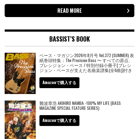
READ MORE
BASSIST’S BOOK
ベース・マガジン2026年8月号 Vol.372 (SUMMER) 表
紙巻頭特集：The Precision Bass 〜 すべての原点、
プレシジョン・ベース / 特別付録小冊子[プレシ
ジョン・ベースが支えた名曲楽譜集(全6曲)]付き
Amazonで購入する
難波章浩 AKIHIRO NAMBA -100% MY LIFE (BASS
MAGAZINE SPECIAL FEATURE SERIES)
Amazonで購入する