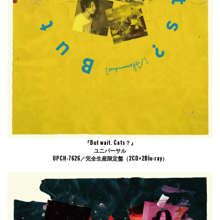
『But wait. Cats？』
ユニバーサル
UPCH-7626／完全生産限定盤（2CD+2Blu-ray）