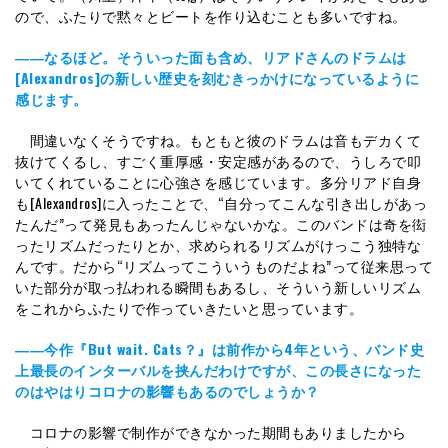
ので、ふたりで黙々とビートを作り込むことも多いですね。
――なるほど。そういった面も含め、リアドさんのドラムは
[Alexandros]の新しい歴史を刻むきっかけになっているように
感じます。
間違いなくそうですね。もともと彼のドラムは音もデカくて
抜けてくるし、すごく重厚感・安定感があるので、うしろで叩
いてくれていることに心強さを感じています。多分リアド自身
も[Alexandros]に入ったことで、“自分ってこんな引き出しがあっ
たんだ”って発見もあったんじゃないかな。このバンドは奇を衒
ったリズムだったりとか、求められるリズムがけっこう独特な
んです。だから“リズムってこういうものだよね”って従来思って
いた部分が取っ払われる瞬間もあるし、そういう新しいリズム
をこれからふたりで作っていきたいと思っています。
――今作『But wait. Cats？』は前作から4年という、バンド史
上最長のインターバルを挟んだわけですが、この長さになった
のはやはりコロナの影響もあるのでしょうか？
コロナの影響で制作ができなかった期間もありましたから