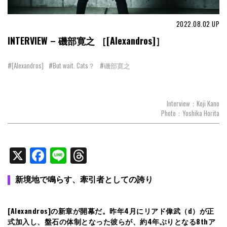
2022.08.02
UP
INTERVIEW – 磯部寛之 ［[Alexandros]］
#[Alexandros]
#But wait. Cats？
#磯部寛之
Interview：Koji Kano
Photo：Yoshika Horita
X
Facebook
Line
Threads
新境地で鳴らす、牽引者としての誇り
[Alexandros]の新章が開幕だ。昨年4月にリアド偉武（d）が正
式加入し、盤石の体制となった彼らが、約4年ぶりとなる8thア