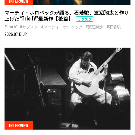
INTERVIEW
マーティ・ホロベックが語る、石若駿、渡辺翔太と作り
上げた“Trio IV”最新作【後篇】
サブスク
#Trio IV
#サブスク
#マーティ・ホロベック
#渡辺翔太
#石若駿
2026.07.17 UP
INTERVIEW