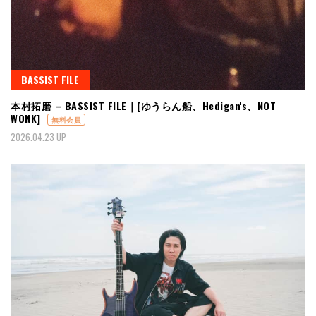
BASSIST FILE
本村拓磨 – BASSIST FILE｜[ゆうらん船、Hedigan's、NOT
WONK]
無料会員
2026.04.23 UP