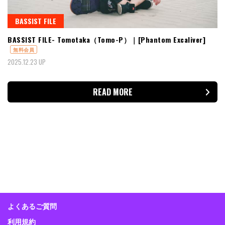
BASSIST FILE
BASSIST FILE- Tomotaka（Tomo-P）｜[Phantom Excaliver]
無料会員
2025.12.23 UP
READ MORE
よくあるご質問
利用規約