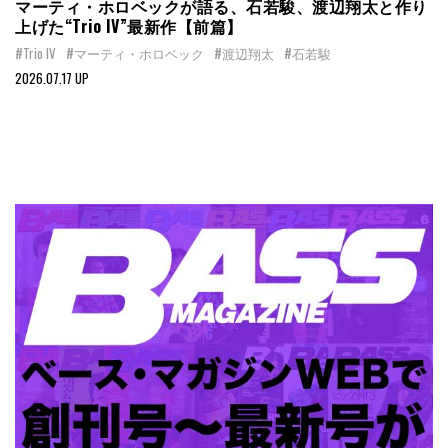
マーティ・ホロベックが語る、石若駿、渡辺翔太と作り
上げた“Trio IV”最新作【前篇】
#Trio IV
#マーティ・ホロベック
#渡辺翔太
#石若駿
2026.07.17 UP