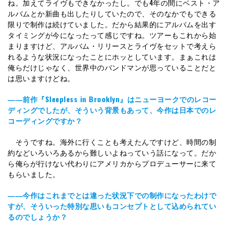
ね。加えてライヴもできなかったし。でも4年の間にベスト・ア
ルバムとか新曲も出したりしていたので、そのなかでもできる
限りで制作は続けていました。だから結果的にアルバムを出す
タイミングが今になったって感じですね。ツアーもこれから始
まりますけど、アルバム・リリースとライヴをセットで考えら
れるような状況になったことにホッとしています。まぁこれは
俺らだけじゃなく、世界中のバンドマンが思っていることだと
は思いますけどね。
――前作『Sleepless in Brooklyn』はニューヨークでのレコー
ディングでしたが、そういう背景もあって、今作は日本でのレ
コーディングですか？
そうですね。海外に行くことも考えたんですけど、時間の制
約などいろいろあるから難しいよねっていう話になって。だか
ら俺らが行けない代わりにアメリカからプロデューサーに来て
もらいました。
――今作はこれまでとは違った状況下での制作になったわけで
すが、そういった特別な思いもコンセプトとして込められてい
るのでしょうか？