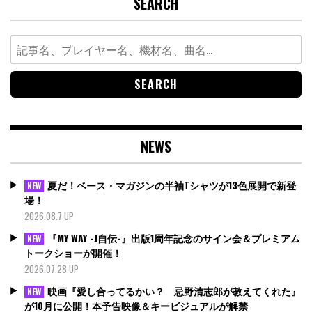
SEARCH
Search
for:
NEWS
夏だ！ベース・マガジンの半袖Tシャツが13色展開で新登
NEW
場！
2026.08.7 UP
『MY WAY -J自伝-』出版1周年記念のサイン会＆プレミアム
NEW
トークショーが開催！
2026.07.28 UP
映画『愛し合ってるかい？ 忌野清志郎が教えてくれた』
NEW
が10月に公開！本予告映像＆キービジュアルが解禁