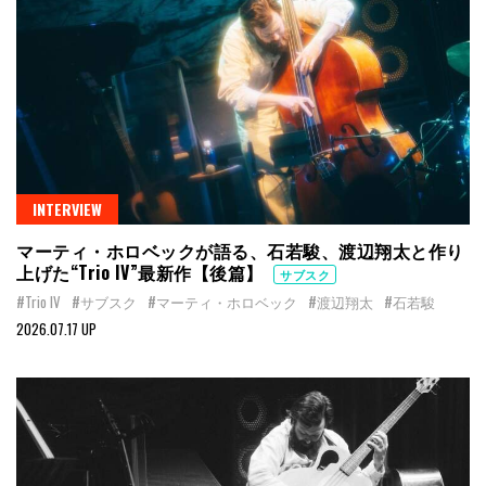
INTERVIEW
マーティ・ホロベックが語る、石若駿、渡辺翔太と作り
上げた“Trio IV”最新作【後篇】
サブスク
#Trio IV
#サブスク
#マーティ・ホロベック
#渡辺翔太
#石若駿
2026.07.17 UP