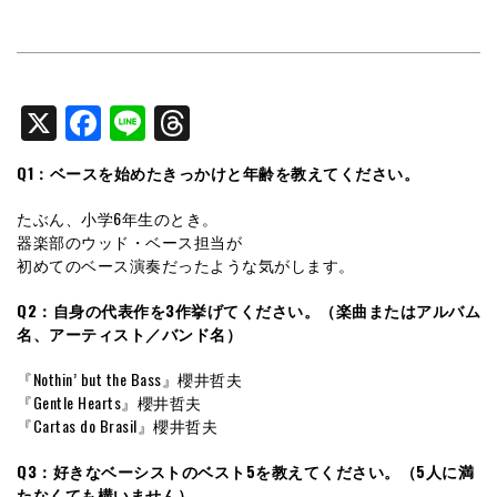
X
Facebook
Line
Threads
Q1：ベースを始めたきっかけと年齢を教えてください。
たぶん、小学6年生のとき。
器楽部のウッド・ベース担当が
初めてのベース演奏だったような気がします。
Q2：自身の代表作を3作挙げてください。（楽曲またはアルバム
名、アーティスト／バンド名）
『Nothin’ but the Bass』櫻井哲夫
『Gentle Hearts』櫻井哲夫
『Cartas do Brasil』櫻井哲夫
Q3：好きなベーシストのベスト5を教えてください。（5人に満
たなくても構いません）