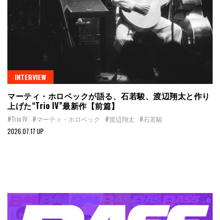
INTERVIEW
マーティ・ホロベックが語る、石若駿、渡辺翔太と作り
上げた“Trio IV”最新作【前篇】
#Trio IV
#マーティ・ホロベック
#渡辺翔太
#石若駿
2026.07.17 UP