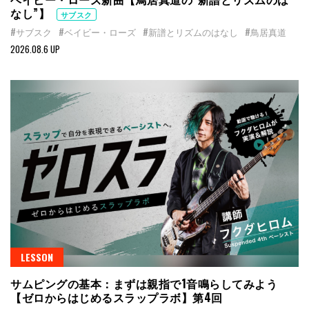
なし”】
サブスク
#サブスク
#ベイビー・ローズ
#新譜とリズムのはなし
#鳥居真道
2026.08.6 UP
LESSON
サムピングの基本：まずは親指で1音鳴らしてみよう
【ゼロからはじめるスラップラボ】第4回