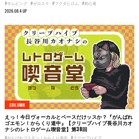
#サムピング
#ゼロスラ
#フクダヒロム
#初心者
2026.08.4 UP
COLUMN
えっ！今日ヴォーカルとベースだけッスか？『がんばれ
ゴエモン！からくり道中』【クリープハイプ長谷川カオ
ナシのレトロゲーム喫音堂】第38回
#がんばれゴエモン！からくり道中
#クリープハイプ