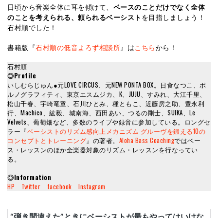
日頃から音楽全体に耳を傾けて、
ベースのことだけでなく全体
のことを考えられる、頼られるベーシスト
を目指しましょう！
石村順でした！
書籍版『
石村順の低音よろず相談所
』は
こちら
から！
石村順
◎Profile
いしむらじゅん●元LOVE CIRCUS、元NEW PONTA BOX。日食なつこ、ポ
ルノグラフィティ、東京エスムジカ、K、JUJU、すみれ、大江千里、
松山千春、宇崎竜童、石川ひとみ、種ともこ、近藤房之助、豊永利
行、Machico、紘毅、城南海、西田あい、つるの剛士、SUIKA、Le
Velvets、葡萄畑など、多数のライブや録音に参加している。ロングセ
ラー『
ベーシストのリズム感向上メカニズム グルーヴを鍛える10の
コンセプトとトレーニング
』の著者。
Aloha Bass Coaching
ではベー
ス・レッスンのほか全楽器対象のリズム・レッスンを行なってい
る。
◎Information
HP
Twitter
facebook
Instagram