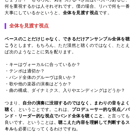
何を重視するかは人それぞれです。僕の場合、リハで何を一番
大事にしているかというと、
全体を見渡す視点
です。
全体を見渡す視点
ベースのことだけじゃなく、できるだけアンサンブル全体を聴
こう
とします。もちろん、ただ漠然と聴くのではなく、たとえ
ば次のようなことに気を配ります。
・キーはヴォーカルに合っているか？
・テンポは適切か？
・バンド全体のグルーヴは良いか？
・歌や他の楽器の演奏はどうか？
・曲の構成、ダイナミクス、入りやエンディングはどうか？
つまり、
自分の演奏に没頭するのではなく、まわりの音をよく
聴く
、ということです。これは、
プロデューサー的な視点／バ
ンド・リーダー的な視点でバンド全体を聴くこと
、と言っても
良いです。ということは
、聴こえた内容を理解して判断するス
キル
も必要になってくるわけですね。