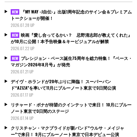
『MY WAY -J自伝-』出版1周年記念のサイン会＆プレミアム
NEW
トークショーが開催！
2026.07.28 UP
映画『愛し合ってるかい？ 忌野清志郎が教えてくれた』
NEW
が10月に公開！本予告映像＆キービジュアルが解禁
2026.07.22 UP
プレシジョン・ベース誕生75周年を総力特集！『ベース・
NEW
マガジン2026年8月号』が発売
2026.07.21 UP
デイヴ・ホランドが20年ぶりに降臨！ スーパーバン
ド“AZIZA”を率いて11月にブルーノート東京で3日間公演
2026.07.17 UP
リチャード・ボナが待望のクインテットで来日！ 10月にブルー
ノート東京で3日間のステージ
2026.07.14 UP
クリスチャン・マクブライドが新バンド“ウルサ・メイジャ
ー”で来日！ 9月にブルーノート東京で日本デビュー公演