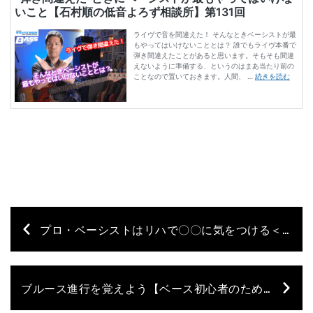
プロ・ベーシストはリハで〇〇に気をつける＜ベーシストの心得・リハ編 その②＞【石村順の低音よろず相談所】第133回
ブルース進行を覚えよう【ベース初心者のための知識“キホンのキ”】第28回