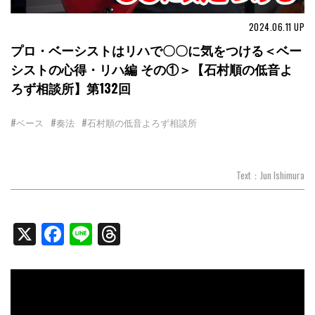
2024.06.11
UP
プロ・ベーシストはリハで〇〇に気をつける＜ベー
シストの心得・リハ編 その①＞【石村順の低音よ
ろず相談所】第132回
#ベース
#奏法
#石村順の低音よろず相談所
Text：Jun Ishimura
X
Facebook
Line
Threads