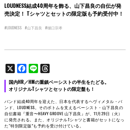
LOUDNESS結成40周年を飾る、山下昌良の自伝が発
売決定！ Tシャツとセットの限定版も予約受付中！
#LOUDNESS
#山下昌良
#樋口宗孝
X
Facebook
Line
Threads
国内HR／HMの重鎮ベーシストの半生をたどる。
オリジナルTシャツとセットの限定盤も！
バンド結成40周年を迎えた、日本を代表するヘヴィメタル・バ
ンド、LOUDNESS。そのボトムを支えるベーシスト・山下昌良の
自伝書籍『重音〜HEAVY GROOVE 山下昌良』が、11月29日（火）
に発売される。また、オリジナルTシャツと書籍がセットになっ
た“特別限定版”も予約を受け付けている。