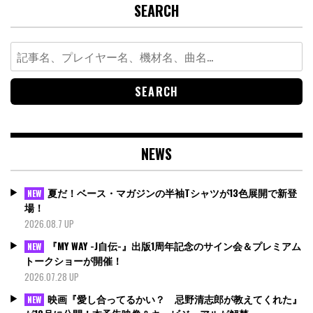
SEARCH
Search
for:
NEWS
夏だ！ベース・マガジンの半袖Tシャツが13色展開で新登
NEW
場！
2026.08.7 UP
『MY WAY -J自伝-』出版1周年記念のサイン会＆プレミアム
NEW
トークショーが開催！
2026.07.28 UP
映画『愛し合ってるかい？ 忌野清志郎が教えてくれた』
NEW