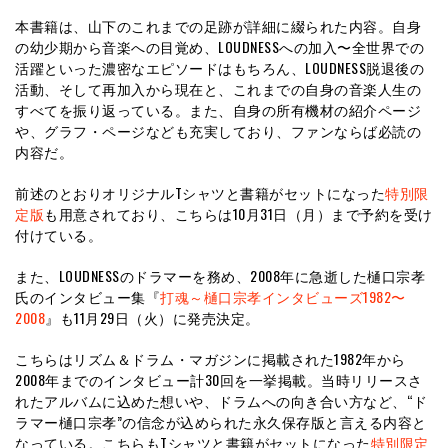
本書籍は、山下のこれまでの足跡が詳細に綴られた内容。自身
の幼少期から音楽への目覚め、LOUDNESSへの加入〜全世界での
活躍といった濃密なエピソードはもちろん、LOUDNESS脱退後の
活動、そして再加入から現在と、これまでの自身の音楽人生の
すべてを振り返っている。また、自身の所有機材の紹介ページ
や、グラフ・ページなども充実しており、ファンならば必読の
内容だ。
前述のとおりオリジナルTシャツと書籍がセットになった
特別限
定版
も用意されており、こちらは10月31日（月）まで予約を受け
付けている。
また、LOUDNESSのドラマーを務め、2008年に急逝した樋口宗孝
氏のインタビュー集『
打魂～樋口宗孝インタビューズ1982〜
2008
』も11月29日（火）に発売決定。
こちらはリズム＆ドラム・マガジンに掲載された1982年から
2008年までのインタビュー計30回を一挙掲載。当時リリースさ
れたアルバムに込めた想いや、ドラムへの向き合い方など、“ド
ラマー樋口宗孝”の信念が込められた永久保存版と言える内容と
なっている。こちらもTシャツと書籍がセットになった
特別限定