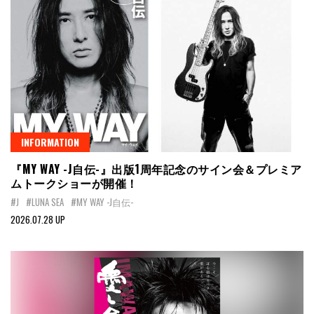
INFORMATION
『MY WAY -J自伝-』出版1周年記念のサイン会＆プレミア
ムトークショーが開催！
#J
#LUNA SEA
#MY WAY -J自伝-
2026.07.28 UP