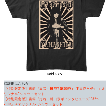
限定Tシャツ
◎詳細はこちら
【特別限定版】書籍『重音～HEAVY GROOVE 山下昌良自伝』 ＋オ
リジナルTシャツ・セット
【特別限定版】書籍『打魂 樋口宗孝インタビューズ1982〜
2008』＋オリジナルTシャツ・セット