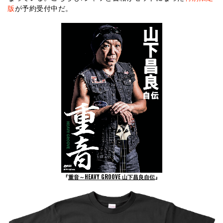
版
が予約受付中だ。
『
重音～HEAVY GROOVE 山下昌良自伝
』