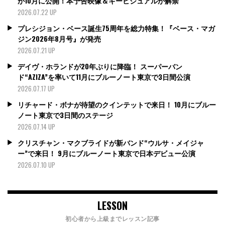
が10月に公開！本予告映像＆キービジュアルが解禁
2026.07.22 UP
プレシジョン・ベース誕生75周年を総力特集！『ベース・マガ
ジン2026年8月号』が発売
2026.07.21 UP
デイヴ・ホランドが20年ぶりに降臨！ スーパーバン
ド“AZIZA”を率いて11月にブルーノート東京で3日間公演
2026.07.17 UP
リチャード・ボナが待望のクインテットで来日！ 10月にブルー
ノート東京で3日間のステージ
2026.07.14 UP
クリスチャン・マクブライドが新バンド“ウルサ・メイジャ
ー”で来日！ 9月にブルーノート東京で日本デビュー公演
2026.07.10 UP
LESSON
初心者から上級までレッスン記事