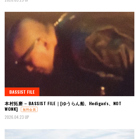
BASSIST FILE
本村拓磨 – BASSIST FILE｜[ゆうらん船、Hedigan's、NOT
WONK]
無料会員
2026.04.23 UP