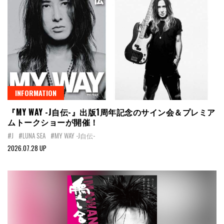
INFORMATION
『MY WAY -J自伝-』出版1周年記念のサイン会＆プレミア
ムトークショーが開催！
#J
#LUNA SEA
#MY WAY -J自伝-
2026.07.28 UP