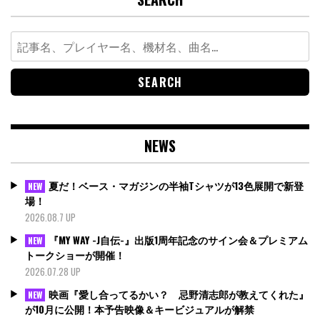
Search
for:
NEWS
夏だ！ベース・マガジンの半袖Tシャツが13色展開で新登
NEW
場！
2026.08.7 UP
『MY WAY -J自伝-』出版1周年記念のサイン会＆プレミアム
NEW
トークショーが開催！
2026.07.28 UP
映画『愛し合ってるかい？ 忌野清志郎が教えてくれた』
NEW
が10月に公開！本予告映像＆キービジュアルが解禁