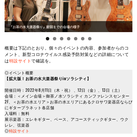
『お茶の水大楽器祭り』前回までの会場の様子
概要は下記のとおり。個々のイベントの内容、参加者からのコ
メント、新型コロナウイルス感染予防対策などの詳細について
は
特設サイト
で確認を。
◎イベント概要
【拡大版！お茶の水大楽器祭りinソラシティ】
開催日時：2022年8月11日（木・祝） 、12日（金）、13日（土）
会場：＜メイン会場＞御茶ノ水ソラシティ カンファレンスセンター
2F、＜お茶の水エリア＞お茶の水エリアにあるクロサワ楽器店ならび
にギタープラネット各店舗
入場料：無料
展示楽器：エレキギター、ベース、アコースティックギター、ウク
レレ、弦楽器
◎
特設サイト