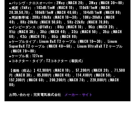
●パッシヴ・クロスオーバー：2Way（MACH 20）、3Way（MACH 30〜80）
●感度（1kHz）：103dB/1mW（MACH 10）、110dB/1mW（MACH
20,30,50,70）、100dB/1mW（MACH 40,60）、104dB/1mW（MACH 80）
●周波数帯域：20Hz-18kHz（MACH 10〜30）、10Hz-20kHz（MACH
40）、8Hz-20kHz（MACH 50,60）、5Hz-22kHz（MACH 70,80）
●インピーダンス（@1kHz）：80Ω（MACH 10）、96Ω（MACH 20）、
91Ω（MACH 30）、30Ω（MACH 40）、32Ω（MACH 50）、35Ω（MACH
60）、42Ω（MACH 70）、66Ω（MACH 80）
●ケーブルタイプ：Linum BaX T2 ケーブル（MACH 10〜30）、Linum
SuperBaX T2 ケーブル（MACH 40〜60）、Linum UltraBaX T2 ケーブル
（MACH 70〜80）
●ケーブル長：127cm
●コネクター・タイプ：T2コネクター（着脱式）
【価格（税込）】42,900円（MACH 10）、57,200円（MACH 20）、71,500
円（MACH 30）、85,800円（MACH 40）、114,400円（MACH 50）、
157,300円（MACH 60）、200,200円（MACH 70）、228,800円（MACH
80）
お問い合わせ：完実電気株式会社
メーカー・サイト