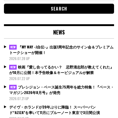
NEWS
『MY WAY -J自伝-』出版1周年記念のサイン会＆プレミアム
NEW
トークショーが開催！
2026.07.28 UP
映画『愛し合ってるかい？ 忌野清志郎が教えてくれた』
NEW
が10月に公開！本予告映像＆キービジュアルが解禁
2026.07.22 UP
プレシジョン・ベース誕生75周年を総力特集！『ベース・
NEW
マガジン2026年8月号』が発売
2026.07.21 UP
デイヴ・ホランドが20年ぶりに降臨！ スーパーバン
ド“AZIZA”を率いて11月にブルーノート東京で3日間公演