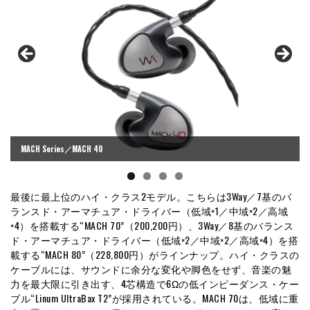
MACH Series／MACH 40
最後に最上位のハイ・クラス2モデル。こちらは3Way／7基のバ
ランスド・アーマチュア・ドライバー（低域×1／中域×2／高域
×4）を搭載する“MACH 70”（200,200円）、3Way／8基のバランス
ド・アーマチュア・ドライバー（低域×2／中域×2／高域×4）を搭
載する“MACH 80”（228,800円）がラインナップ。ハイ・クラスの
ケーブルには、サウンドに余分な変化や脚色をせず、音楽の魅
力を最大限に引き出す、4芯構造で6Ωの低インピーダンス・ケー
ブル“Linum UltraBax T2”が採用されている。MACH 70は、低域に重