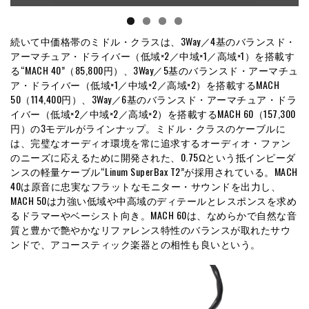
続いて中価格帯のミドル・クラスは、3Way／4基のバランスド・
アーマチュア・ドライバー（低域×2／中域×1／高域×1）を搭載す
る“MACH 40”（85,800円）、3Way／5基のバランスド・アーマチュ
ア・ドライバー（低域×1／中域×2／高域×2）を搭載するMACH
50（114,400円）、3Way／6基のバランスド・アーマチュア・ドラ
イバー（低域×2／中域×2／高域×2）を搭載するMACH 60（157,300
円）の3モデルがラインナップ。ミドル・クラスのケーブルに
は、完璧なオーディオ環境を常に追求するオーディオ・ファン
のニーズに応えるために開発された、0.75Ωという抵インピーダ
ンスの軽量ケーブル“Linum SuperBax T2”が採用されている。MACH
40は原音に忠実なフラットなモニター・サウンドを出力し、
MACH 50は力強い低域や中高域のディテールとレスポンスを求め
るドラマーやベーシスト向き。MACH 60は、なめらかで自然な音
質と豊かで艶やかなリファレンス特性のバランスが取れたサウ
ンドで、アコースティック楽器との相性も良いという。