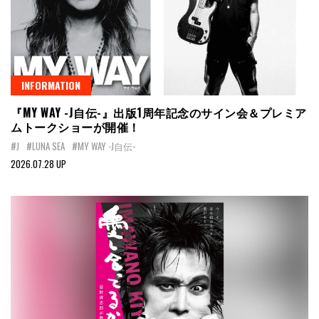
INFORMATION
『MY WAY -J自伝-』出版1周年記念のサイン会＆プレミア
ムトークショーが開催！
#J
#LUNA SEA
#MY WAY -J自伝-
2026.07.28 UP