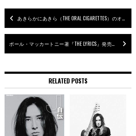
あきらかにあきら（THE ORAL CIGARETTES）のオンライン・ベース塾、第13回の開催が決定！
ポール・マッカートニー著『THE LYRICS』発売記念のトーク・イベントが開催！ 登壇者は杉真理とカンケ。
RELATED POSTS