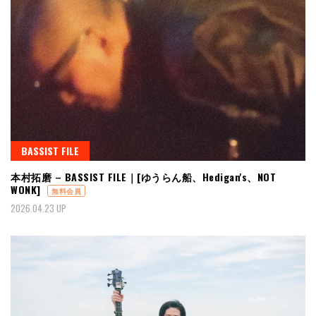
BASSIST FILE
本村拓磨 – BASSIST FILE｜[ゆうらん船、Hedigan's、NOT
WONK]
無料会員
2026.04.23 UP