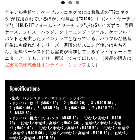
全モデル共通で、ケーブル・コネクタには着脱式の“T2コネク
タ”が採用されているほか、付属品は“STARシリコン・イヤーチッ
プ”と“TRUE-FITフォーム・イヤーチップ”が各5サイズずつ、専用
ケース、クロス・バッグ、クリーニング・ツール、ケーブル・
バンドと充実したラインナップとなっている。パワフルな低音
再生にも優れた本シリーズ、普段のリスニング使いはもちろ
ん、近年ベーシストにも需要が増加しているイン・イヤー・モ
ニターとしても、ぜひ一度試してみてほしい。（製品の購入は
完実電気株式会社オンライン・ショップ
より）
Specifications
●型式：バランスド・アーマチュア・ドライバー
●ドライバー数：1（MACH 10）、2（MACH 20）、3（MACH 30）、
4（MACH 40）、5（MACH 50）、6（MACH 60）、7（MACH 70）、
8（MACH 80）
●ドライバー構成：フルレンジ（MACH 10）、低域×1／高域×1（MACH
20）、低域×1／中域×1／高域×1（MACH 30）、低域×2／中域×1／高域
×1（MACH 40）、低域×1／中域×2／高域×2（MACH 50）、低域×2／中域×2
／高域×2（MACH 60）、低域×1／中域×2／高域×4（MACH 70）、低域×2／
中域×2／高域×4（MACH 80）