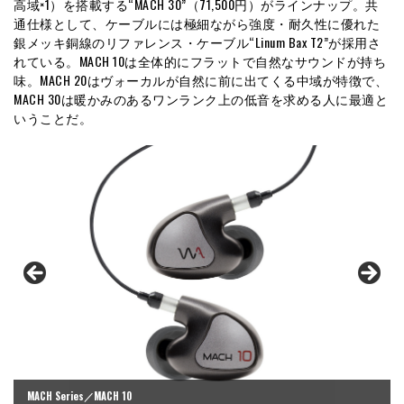
高域×1）を搭載する“MACH 30”（71,500円）がラインナップ。共
通仕様として、ケーブルには極細ながら強度・耐久性に優れた
銀メッキ銅線のリファレンス・ケーブル“Linum Bax T2”が採用さ
れている。MACH 10は全体的にフラットで自然なサウンドが持ち
味。MACH 20はヴォーカルが自然に前に出てくる中域が特徴で、
MACH 30は暖かみのあるワンランク上の低音を求める人に最適と
いうことだ。
MACH Series／MACH 10