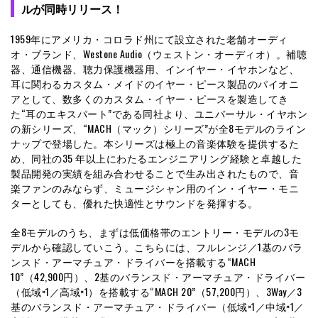
ル
が同時リリース！
1959年にアメリカ・コロラド州にて設立された老舗オーディ
オ・ブランド、Westone Audio（ウェストン・オーディオ）。補聴
器、通信機器、聴力保護機器用、インイヤー・イヤホンなど、
耳に関わるカスタム・メイドのイヤー・ピース製品のパイオニ
アとして、数多くのカスタム・イヤー・ピースを製造してき
た“耳のエキスパート”である同社より、ユニバーサル・イヤホン
の新シリーズ、“MACH（マック）シリーズ”が全8モデルのライン
ナップで登場した。本シリーズは極上の音楽体験を提供するた
め、同社の35 年以上にわたるエンジニアリング経験と卓越した
製品開発の実績を組み合わせることで生み出されたもので、音
楽ファンのみならず、ミュージシャン用のイン・イヤー・モニ
ターとしても、優れた快適性とサウンドを発揮する。
全8モデルのうち、まずは低価格帯のエントリー・モデルの3モ
デルから確認していこう。こちらには、フルレンジ／1基のバラ
ンスド・アーマチュア・ドライバーを搭載する“MACH
10”（42,900円）、2基のバランスド・アーマチュア・ドライバー
（低域×1／高域×1）を搭載する“MACH 20”（57,200円）、3Way／3
基のバランスド・アーマチュア・ドライバー（低域×1／中域×1／