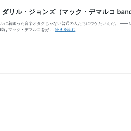
 ダリル・ジョンズ（マック・デマルコ ban
ールに着飾った音楽オタクじゃない普通の人たちにウケたいんだ。 ——
ジ
時はマック・デマルコを好 …
続きを読む
ャ
ズ
マ
ン
が
イ
ン
デ
ィ
ロ
ッ
ク
を
弾
く
理