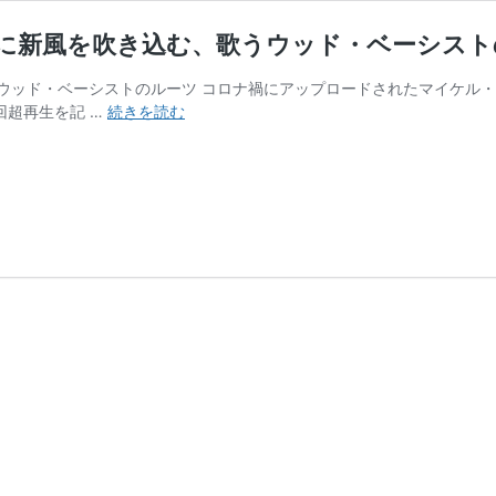
シーンに新風を吹き込む、歌うウッド・ベーシス
ッド・ベーシストのルーツ コロナ禍にアップロードされたマイケル・ジャク
INTERVIEW
回超再生を記 …
続きを読む
−
石
川
紅
奈：
ジ
ャ
ズ・
シ
ー
ン
に
新
風
を
吹