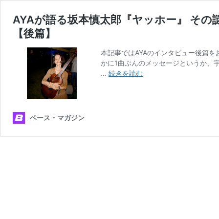
AYAが語る坂本慎太郎『ヤッホー』 そ
【後篇】
本記事ではAYAのインタビュー後篇を
かに1曲ぶんのメッセージというか、
AYA
…
続きを読む
が
語
る
坂
ベース・マガジン
本
慎
太
郎
『ヤ
ッ
ホ
ー』
そ
の