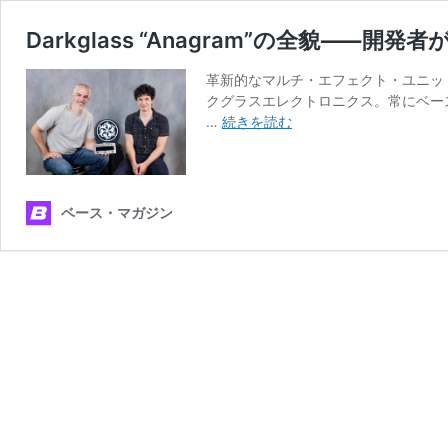
Darkglass “Anagram”の全貌⸺開
革新的なマルチ・エフェクト・ユニット
クグラスエレクトロニクス。常にベー
Darkglass
…
続きを読む
“Anagram”の
全
貌
⸺
ベース・マガジン
開
発
者
が
語
る
設
計
思
想
と